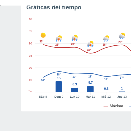
Gráficas del tiempo
40
35
30°
29°
30
28°
28°
28°
26°
25
20
18°
18°
17°
15
17°
16°
15
16°
8.7
6.3
1
0.3
°C
Sáb
8
Dom
9
Lun
10
Mar
11
Mié
12
Jue
13
Máxima