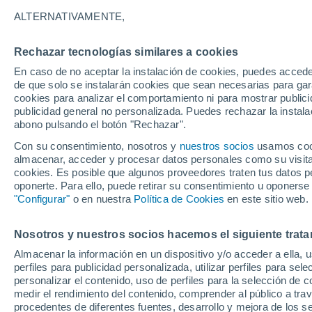
23°
ALTERNATIVAMENTE,
Rechazar tecnologías similares a cookies
Menguant
En caso de no aceptar la instalación de cookies, puedes accede
Iluminada
Sensación de 22°
de que solo se instalarán cookies que sean necesarias para garan
cookies para analizar el comportamiento ni para mostrar publici
publicidad general no personalizada. Puedes rechazar la instala
abono pulsando el botón "Rechazar".
Última hora
Se avecina una baja segregada en Chile centr
Con su consentimiento, nosotros y
nuestros socios
usamos cooki
sur: fuertes vientos y heladas en camino
almacenar, acceder y procesar datos personales como su visita e
cookies. Es posible que algunos proveedores traten tus datos pe
Tiempo 1 - 7 días
Actualidad
Mapa de nubosidad
oponerte. Para ello, puede retirar su consentimiento u oponerse
"Configurar"
o en nuestra
Política de Cookies
en este sitio web.
Nosotros y nuestros socios hacemos el siguiente trata
Domingo
Lunes
Sábado
Almacenar la información en un dispositivo y/o acceder a ella, 
16 Ago
17 Ago
15 Ago
perfiles para publicidad personalizada, utilizar perfiles para sele
personalizar el contenido, uso de perfiles para la selección de c
medir el rendimiento del contenido, comprender al público a tra
procedentes de diferentes fuentes, desarrollo y mejora de los se