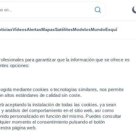
ticias
Vídeos
Alertas
Mapas
Satélites
Modelos
Mundo
Esquí
ofesionales para garantizar que la información que se ofrece es
entes opciones:
xima semana
ecogida mediante cookies o tecnologías similares, nos permite
on altos estándares de calidad sin coste.
próxima semana
eb aceptando la instalación de todas las cookies, ya sean
 y análisis del comportamiento en el sitio web, así como
...
ntenido personalizado en función del mismo. Puedes consultar
alquier momento el consentimiento pulsando el botón
Por hora
uestra página web.
Intervalos nubosos en las
próximas horas