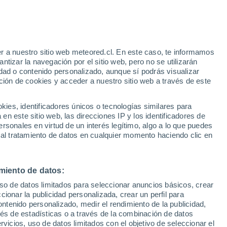
Riesgo de tormentas
Mañana por la mañana
e
r a nuestro sitio web meteored.cl. En este caso, te informamos
:
25%
tizar la navegación por el sitio web, pero no se utilizarán
dad o contenido personalizado, aunque sí podrás visualizar
ción de cookies y acceder a nuestro sitio web a través de este
o-
es, identificadores únicos o tecnologías similares para
n este sitio web, las direcciones IP y los identificadores de
rsonales en virtud de un interés legítimo, algo a lo que puedes
Satélites
Modelos
 al tratamiento de datos en cualquier momento haciendo clic en
miento de datos:
Martes
Miércoles
Jueves
Viernes
uso de datos limitados para seleccionar anuncios básicos, crear
18 Ago
19 Ago
20 Ago
21 Ago
ccionar la publicidad personalizada, crear un perfil para
ontenido personalizado, medir el rendimiento de la publicidad,
vés de estadísticas o a través de la combinación de datos
rvicios, uso de datos limitados con el objetivo de seleccionar el