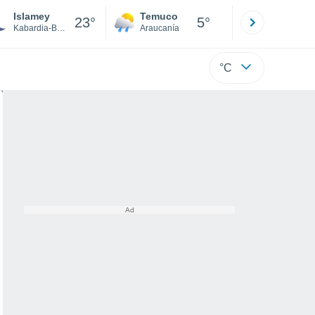
Islamey
Temuco
Osorno
23°
5°
Kabardia-Balkaria
Araucanía
Los Lagos
°C