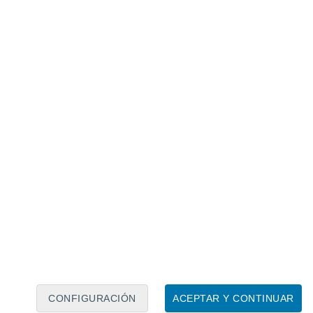
Calendario lunar
Lun
Mar
Mié
Jue
Vie
Sáb
Dom
8
9
10
11
12
13
14
15
16
17
18
19
20
21
CONFIGURACIÓN
ACEPTAR Y CONTINUAR