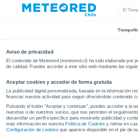
Tiempo
No
Aviso de privacidad
El contenido de Meteored (meteored.cl) ha sido elaborado por pr
de calidad. Puedes acceder a este sitio web mediante las sigui
Aceptar cookies y acceder de forma gratuita
Inicio
Rusia
Kabardia-Balkaria
Islamey
Pró
La publicidad digital personalizada, basada en la información r
financiar nuestra actividad para seguir ofreciéndote contenido c
El Tiempo en Islamey 
Pulsando el botón "Aceptar y continuar", puedes acceder a la w
nuestras o de nuestros socios, que nos permiten el seguimiento
20:54
Sábado
desarrollar un perfil específico para mostrarte publicidad y co
más información en nuestra
Política de Cookies
y retirar en cu
Configuración de cookies
que aparece disponible en el pie de n
Cielo despejado