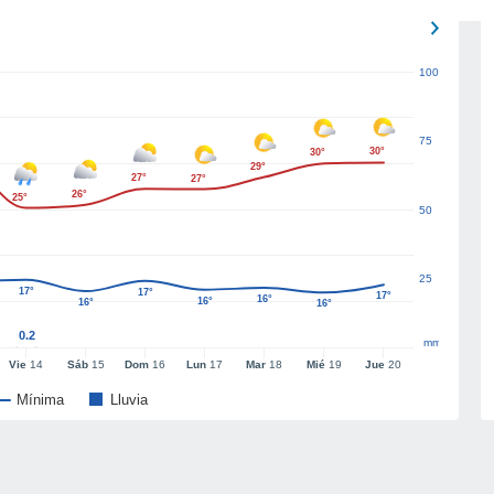
100
75
30°
30°
29°
27°
27°
26°
25°
50
25
17°
17°
17°
16°
16°
16°
16°
0.2
mm
Vie
14
Sáb
15
Dom
16
Lun
17
Mar
18
Mié
19
Jue
20
Mínima
Lluvia