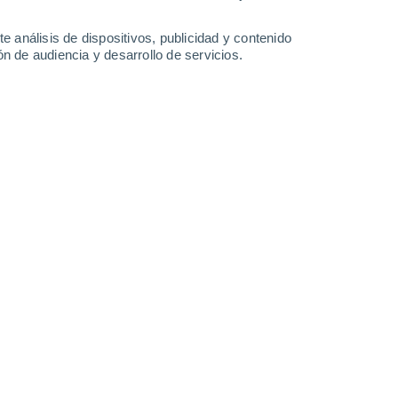
29°
/
16°
30°
/
16°
30°
/
17°
30°
/
18°
e análisis de dispositivos, publicidad y contenido
n de audiencia y desarrollo de servicios.
-
23
km/h
14
-
36
km/h
11
-
22
km/h
14
-
34
km/h
Oeste
0 Bajo
10
-
20 km/h
FPS:
no
uboso
Noroeste
1 Bajo
5
-
19 km/h
FPS:
no
Noreste
2 Bajo
3
-
19 km/h
FPS:
no
uboso
Este
4 Medio
5
-
21 km/h
FPS:
6-10