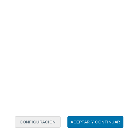
Calendario lunar
Lun
Mar
Mié
Jue
Vie
Sáb
Dom
7
8
9
10
11
12
13
14
15
16
17
18
19
20
CONFIGURACIÓN
ACEPTAR Y CONTINUAR