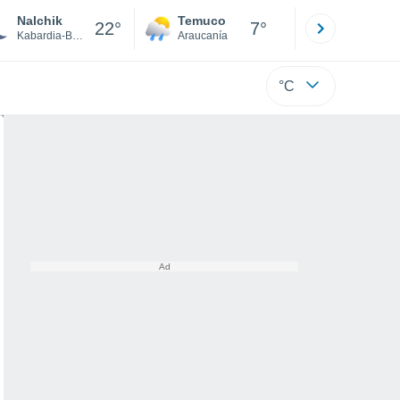
Nalchik
Temuco
Osorno
22°
7°
Kabardia-Balkaria
Araucanía
Los Lagos
°C