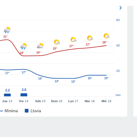
60
31°
28°
27°
40
27°
25°
24°
24°
20
17°
17°
15°
15°
14°
13°
13°
2.6
2.2
mm
Jue
13
Vie
14
Sáb
15
Dom
16
Lun
17
Mar
18
Mié
19
Mínima
Lluvia