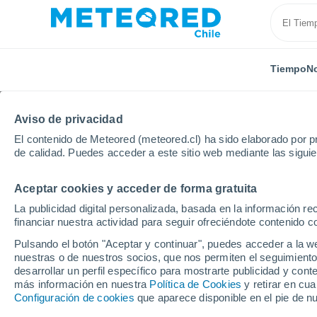
Tiempo
No
Aviso de privacidad
El contenido de Meteored (meteored.cl) ha sido elaborado por pr
de calidad. Puedes acceder a este sitio web mediante las sigui
Aceptar cookies y acceder de forma gratuita
Inicio
Rusia
Kabardia-Balkaria
Nalchik
La publicidad digital personalizada, basada en la información r
financiar nuestra actividad para seguir ofreciéndote contenido c
El Tiempo en Nalchik
Pulsando el botón "Aceptar y continuar", puedes acceder a la w
nuestras o de nuestros socios, que nos permiten el seguimiento
21:21
Viernes
desarrollar un perfil específico para mostrarte publicidad y co
más información en nuestra
Política de Cookies
y retirar en cu
Configuración de cookies
que aparece disponible en el pie de n
Cielo despejado