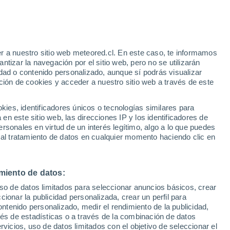
e
r a nuestro sitio web meteored.cl. En este caso, te informamos
:
36%
tizar la navegación por el sitio web, pero no se utilizarán
dad o contenido personalizado, aunque sí podrás visualizar
ción de cookies y acceder a nuestro sitio web a través de este
os
es, identificadores únicos o tecnologías similares para
n este sitio web, las direcciones IP y los identificadores de
rsonales en virtud de un interés legítimo, algo a lo que puedes
Satélites
Modelos
 al tratamiento de datos en cualquier momento haciendo clic en
miento de datos:
Lunes
Martes
Miércoles
Jueves
uso de datos limitados para seleccionar anuncios básicos, crear
10 Ago
11 Ago
12 Ago
13 Ago
ccionar la publicidad personalizada, crear un perfil para
ontenido personalizado, medir el rendimiento de la publicidad,
vés de estadísticas o a través de la combinación de datos
rvicios, uso de datos limitados con el objetivo de seleccionar el
90%
90%
70%