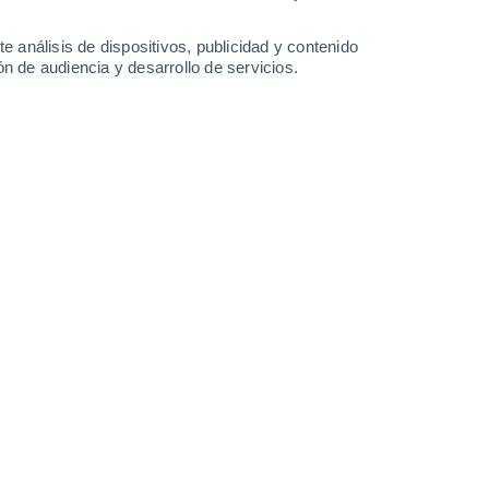
9.2 mm
3.2 mm
2.2 mm
29°
/
18°
28°
/
17°
30°
/
18°
31°
/
17°
e análisis de dispositivos, publicidad y contenido
n de audiencia y desarrollo de servicios.
-
32
km/h
12
-
27
km/h
8
-
22
km/h
7
-
31
km/h
osto
Sureste
1 Bajo
8°
8
-
23 km/h
FPS:
no
s
Sureste
0 Bajo
8°
5
-
19 km/h
FPS:
no
s
Suroeste
0 Bajo
6°
6
-
14 km/h
FPS:
no
s
Suroeste
0 Bajo
4°
7
-
15 km/h
FPS:
no