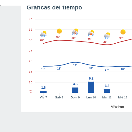
Gráficas del tiempo
40
35
30°
30°
30°
29°
30
28°
28°
25
20
19°
18°
18°
18°
18°
17°
15
9.2
10
4.5
3.2
1.8
°C
Vie
7
Sáb
8
Dom
9
Lun
10
Mar
11
Mié
12
Máxima