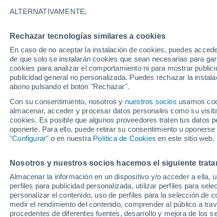
23°
ALTERNATIVAMENTE,
Rechazar tecnologías similares a cookies
Menguant
En caso de no aceptar la instalación de cookies, puedes accede
Iluminada
Sensación de 23°
de que solo se instalarán cookies que sean necesarias para garan
cookies para analizar el comportamiento ni para mostrar publici
publicidad general no personalizada. Puedes rechazar la instala
abono pulsando el botón "Rechazar".
Última hora
Aguanieve, heladas de hasta -3 °C y chubasc
Con su consentimiento, nosotros y
nuestros socios
usamos cooki
marcarán el fin de semana en la RM
almacenar, acceder y procesar datos personales como su visita e
cookies. Es posible que algunos proveedores traten tus datos pe
Tiempo 1 - 7 días
Actualidad
Mapa de temperatura
oponerte. Para ello, puede retirar su consentimiento u oponerse
"Configurar"
o en nuestra
Política de Cookies
en este sitio web.
Nosotros y nuestros socios hacemos el siguiente trata
Mañana
Domingo
Hoy
Almacenar la información en un dispositivo y/o acceder a ella, 
8 Ago
9 Ago
7 Ago
perfiles para publicidad personalizada, utilizar perfiles para sele
personalizar el contenido, uso de perfiles para la selección de c
medir el rendimiento del contenido, comprender al público a tra
procedentes de diferentes fuentes, desarrollo y mejora de los se
90%
80%