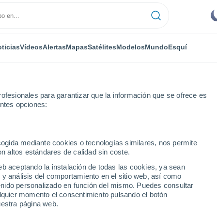
ticias
Vídeos
Alertas
Mapas
Satélites
Modelos
Mundo
Esquí
ofesionales para garantizar que la información que se ofrece es
entes opciones:
ecogida mediante cookies o tecnologías similares, nos permite
on altos estándares de calidad sin coste.
eb aceptando la instalación de todas las cookies, ya sean
 y análisis del comportamiento en el sitio web, así como
...
ntenido personalizado en función del mismo. Puedes consultar
alquier momento el consentimiento pulsando el botón
Por hora
uestra página web.
Cielos despejados en las
próximas horas