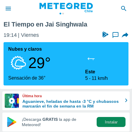
El Tiempo en Jai Singhwala
privacidad
19:14
Viernes
...
o de
eteored.cl)
borado por
Nubes y claros
es para
29°
ue la
 que se
e calidad.
Este
eder a este
Sensación de 36°
5
11 km/h
ediante las
opciones:
Última hora
ookies y
Aguanieve, heladas de hasta -3 °C y chubascos
e forma
marcarán el fin de semana en la RM
d digital
¡Descarga
GRATIS
la app de
Instalar
ada, basada
Meteored!
mación