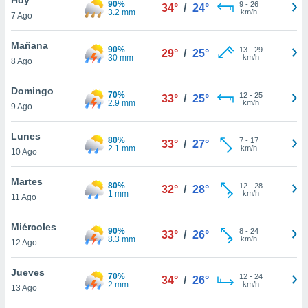
90%
9
-
26
34°
/
24°
3.2 mm
km/h
7 Ago
do en
 mismo.
sultar más
Mañana
90%
13
-
29
29°
/
25°
 en nuestra
30 mm
km/h
8 Ago
 Cookies
y
ualquier
Domingo
70%
12
-
25
33°
/
25°
2.9 mm
km/h
9 Ago
ento
 botón
ación de
Lunes
80%
7
-
17
33°
/
27°
kies
2.1 mm
km/h
10 Ago
 disponible
e nuestra
Martes
80%
12
-
28
.
32°
/
28°
1 mm
km/h
11 Ago
IVAMENTE,
Miércoles
90%
8
-
24
33°
/
26°
8.3 mm
km/h
12 Ago
as
 a cookies
Jueves
70%
12
-
24
34°
/
26°
2 mm
km/h
 no aceptar
13 Ago
ón de