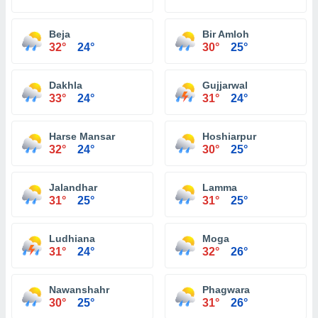
Beja
Bir Amloh
32°
24°
30°
25°
Dakhla
Gujjarwal
33°
24°
31°
24°
Harse Mansar
Hoshiarpur
32°
24°
30°
25°
Jalandhar
Lamma
31°
25°
31°
25°
Ludhiana
Moga
31°
24°
32°
26°
Nawanshahr
Phagwara
30°
25°
31°
26°