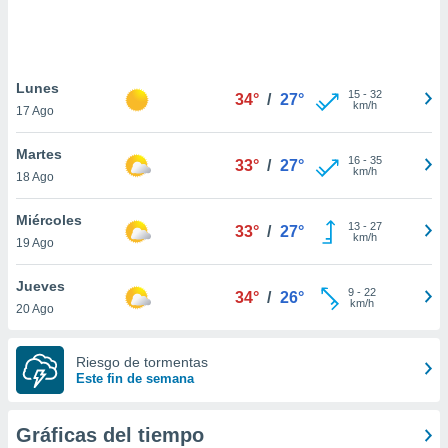
 botón
.
nto,
Lunes
15
-
32
34°
/
27°
km/h
17 Ago
cios
kies,
Martes
ores únicos
16
-
35
33°
/
27°
km/h
18 Ago
as similares
nar,
rocesar
Miércoles
13
-
27
33°
/
27°
onales como
km/h
19 Ago
 este sitio
recciones IP
Jueves
ficadores de
9
-
22
34°
/
26°
km/h
20 Ago
 posible
s
 traten tus
Riesgo de tormentas
nales en
Este fin de semana
 interés
go a lo que
nerte. Para
Gráficas del tiempo
retirar su