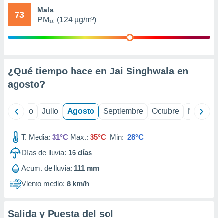
 seleccionar
Mala
o.
73
PM₁₀ (124 µg/m³)
calización
precisa e
ión mediante
, publicidad
¿Qué tiempo hace en Jai Singhwala en
dos,
agosto
?
 publicidad
,
ón de
yo
Junio
Julio
Agosto
Septiembre
Octubre
Noviemb
 desarrollo
s.
T. Media:
31°C
Max.:
35°C
Min:
28°C
tros 1199
ios
Días de lluvia:
16
días
Acum. de lluvia:
111 mm
Viento medio:
8 km/h
Salida y Puesta del sol