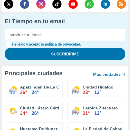
El Tiempo en tu email
He leído y acepto la política de privacidad.
Principales ciudades
Más ciudades
Apatzingan De La Constitucion
Ciudad Hidalgo
36°
24°
23°
13°
Ciudad Lázaro Cárdenas
Heroica Zitacuaro
34°
26°
21°
13°
Huetamo De Nunez
La Piedad de Cabadas