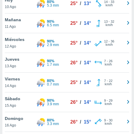
80%
14
-
33
25°
/
13°
5.3 mm
km/h
10 Ago
do en
 mismo.
sultar más
Mañana
90%
13
-
32
25°
/
14°
 en nuestra
6.5 mm
km/h
11 Ago
 Cookies
y
ualquier
Miércoles
90%
12
-
36
25°
/
14°
2.9 mm
km/h
12 Ago
ento
 botón
ación de
Jueves
90%
7
-
26
26°
/
14°
kies
1.7 mm
km/h
13 Ago
 disponible
e nuestra
Viernes
80%
7
-
22
.
25°
/
14°
0.7 mm
km/h
14 Ago
IVAMENTE,
Sábado
90%
9
-
29
26°
/
14°
3.9 mm
km/h
15 Ago
as
 a cookies
Domingo
80%
9
-
30
26°
/
15°
3.3 mm
km/h
 no aceptar
16 Ago
ón de