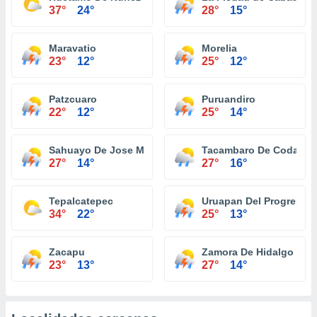
37°
24°
28°
15°
Maravatio
Morelia
23°
12°
25°
12°
Patzcuaro
Puruandiro
22°
12°
25°
14°
Sahuayo De Jose Maria Morelos
Tacambaro De Codallos
27°
14°
27°
16°
Tepalcatepec
Uruapan Del Progreso
34°
22°
25°
13°
Zacapu
Zamora De Hidalgo
23°
13°
27°
14°