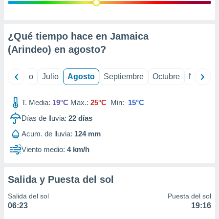
 seleccionar
o.
calización
precisa e
¿Qué tiempo hace en Jamaica
ión mediante
(Arindeo) en
agosto
?
, publicidad
yo
Junio
Julio
Agosto
Septiembre
Octubre
Noviemb
dos,
 publicidad
,
T. Media:
19°C
Max.:
25°C
Min:
15°C
ón de
Días de lluvia:
22
días
 desarrollo
s.
Acum. de lluvia:
124 mm
tros 1199
Viento medio:
4 km/h
ios
Salida y Puesta del sol
Salida del sol
Puesta del sol
06:23
19:16