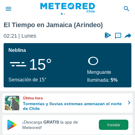
El Tiempo en Jamaica (Arindeo)
privacidad
02:21
Lunes
...
o de
eteored.cl)
borado por
Neblina
es para
15°
ue la
 que se
e calidad.
Menguante
eder a este
Sensación de 15°
Iluminada:
5%
ediante las
opciones:
Última hora
ookies y
Tormentas y lluvias extremas amenazan el norte
e forma
de Chile
d digital
¡Descarga
GRATIS
la app de
Instalar
ada, basada
Meteored!
mación