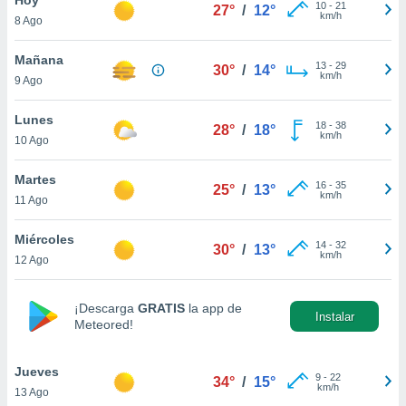
10
-
21
27°
/
12°
km/h
8 Ago
do en
 mismo.
sultar más
Mañana
13
-
29
30°
/
14°
 en nuestra
km/h
9 Ago
 Cookies
y
ualquier
Lunes
18
-
38
28°
/
18°
km/h
10 Ago
ento
 botón
ación de
Martes
16
-
35
25°
/
13°
kies
km/h
11 Ago
 disponible
e nuestra
Miércoles
14
-
32
.
30°
/
13°
km/h
12 Ago
IVAMENTE,
¡Descarga
GRATIS
la app de
Instalar
Meteored!
as
 a cookies
Jueves
 no aceptar
9
-
22
34°
/
15°
km/h
13 Ago
ón de