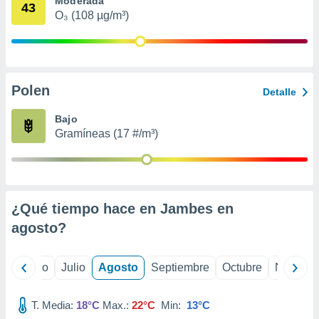
Moderada
 seleccionar
43
o.
O₃ (108 µg/m³)
calización
precisa e
ión mediante
Polen
, publicidad
Detalle
dos,
Bajo
 publicidad
Gramíneas (17 #/m³)
,
ón de
 desarrollo
s.
¿Qué tiempo hace en Jambes en
tros 1199
ios
agosto
?
yo
Junio
Julio
Agosto
Septiembre
Octubre
Noviemb
T. Media:
18°C
Max.:
22°C
Min:
13°C