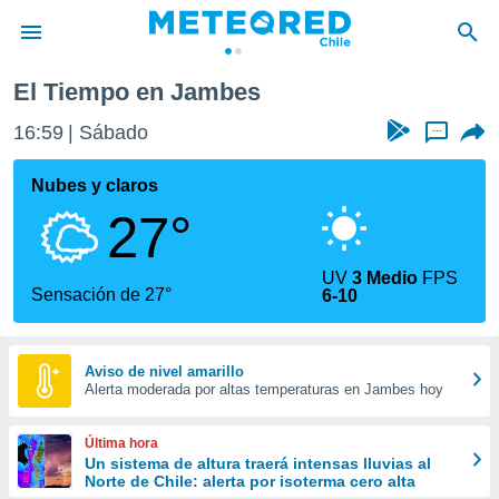
El Tiempo en Jambes
privacidad
16:59
Sábado
...
o de
eteored.cl)
borado por
Nubes y claros
es para
27°
ue la
 que se
e calidad.
UV
3 Medio
FPS
eder a este
Sensación de 27°
6-10
ediante las
opciones:
ookies y
Aviso de nivel amarillo
Alerta moderada por altas temperaturas en Jambes hoy
e forma
d digital
Última hora
ada, basada
Un sistema de altura traerá intensas lluvias al
Norte de Chile: alerta por isoterma cero alta
mación