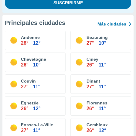
Principales ciudades
Más ciudades
Andenne
Beauraing
28°
12°
27°
10°
Chevetogne
Ciney
26°
10°
26°
11°
Couvin
Dinant
27°
11°
27°
11°
Eghezée
Florennes
26°
12°
26°
11°
Fosses-La-Ville
Gembloux
27°
11°
26°
12°