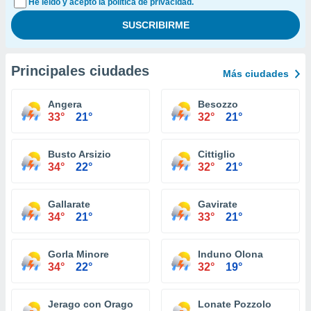
He leído y acepto la política de privacidad.
Principales ciudades
Más ciudades
Angera
Besozzo
33°
21°
32°
21°
Busto Arsizio
Cittiglio
34°
22°
32°
21°
Gallarate
Gavirate
34°
21°
33°
21°
Gorla Minore
Induno Olona
34°
22°
32°
19°
Jerago con Orago
Lonate Pozzolo