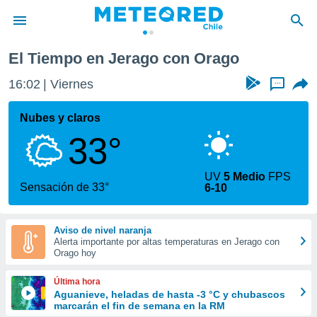
El Tiempo en Jerago con Orago
privacidad
16:02
Viernes
...
o de
eteored.cl)
borado por
Nubes y claros
es para
33°
ue la
 que se
e calidad.
UV
5 Medio
FPS
eder a este
Sensación de 33°
6-10
ediante las
opciones:
Aviso de nivel naranja
ookies y
Alerta importante por altas temperaturas en Jerago con
e forma
Orago hoy
d digital
Última hora
ada, basada
Aguanieve, heladas de hasta -3 °C y chubascos
marcarán el fin de semana en la RM
mación