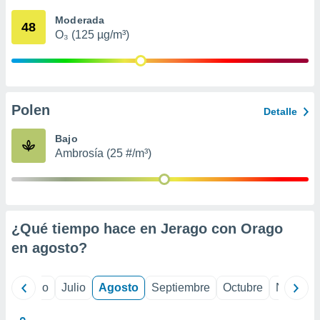
 seleccionar
o.
Moderada
48
O₃ (125 µg/m³)
calización
precisa e
ión mediante
, publicidad
Polen
Detalle
dos,
 publicidad
Bajo
,
Ambrosía (25 #/m³)
ón de
 desarrollo
s.
tros 1199
ios
¿Qué tiempo hace en Jerago con Orago
en
agosto
?
yo
Junio
Julio
Agosto
Septiembre
Octubre
Noviemb