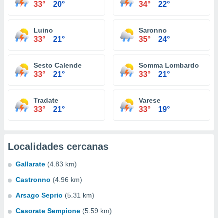
33°
20°
34°
22°
Luino
Saronno
33°
21°
35°
24°
Sesto Calende
Somma Lombardo
33°
21°
33°
21°
Tradate
Varese
33°
21°
33°
19°
Localidades cercanas
Gallarate
(4.83 km)
Castronno
(4.96 km)
Arsago Seprio
(5.31 km)
Casorate Sempione
(5.59 km)