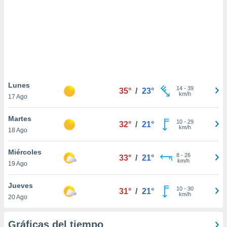
 botón
.
nto,
cios
kies,
ores únicos
Lunes
14
-
39
as similares
35°
/
23°
km/h
17 Ago
nar,
rocesar
Martes
onales como
10
-
29
32°
/
21°
km/h
 este sitio
18 Ago
recciones IP
ficadores de
Miércoles
8
-
26
33°
/
21°
 posible
km/h
19 Ago
s
 traten tus
Jueves
nales en
10
-
30
31°
/
21°
km/h
 interés
20 Ago
go a lo que
nerte. Para
Gráficas del tiempo
retirar su