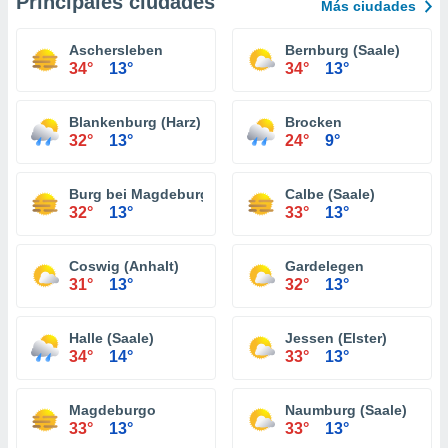
Principales ciudades
Más ciudades
Aschersleben
Bernburg (Saale)
34°
13°
34°
13°
Blankenburg (Harz)
Brocken
32°
13°
24°
9°
Burg bei Magdeburg
Calbe (Saale)
32°
13°
33°
13°
Coswig (Anhalt)
Gardelegen
31°
13°
32°
13°
Halle (Saale)
Jessen (Elster)
34°
14°
33°
13°
Magdeburgo
Naumburg (Saale)
33°
13°
33°
13°