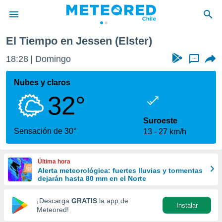
El Tiempo en Jessen (Elster)
privacidad
18:28
Domingo
...
o de
eteored.cl)
borado por
Nubes y claros
es para
32°
ue la
 que se
e calidad.
Suroeste
eder a este
Sensación de 30°
13
27 km/h
ediante las
opciones:
Última hora
ookies y
Alerta meteorológica: fuertes lluvias y tormentas
e forma
dejarán hasta 80 mm en el Norte
d digital
¡Descarga
GRATIS
la app de
Instalar
ada, basada
Meteored!
mación