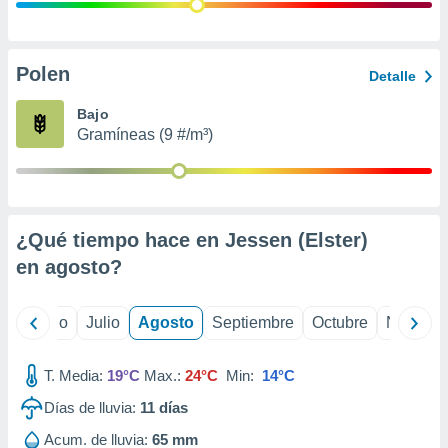
 seleccionar
o.
calización
precisa e
Polen
Detalle
ión mediante
Bajo
, publicidad
Gramíneas (9 #/m³)
dos,
 publicidad
,
ón de
¿Qué tiempo hace en Jessen (Elster)
 desarrollo
s.
en
agosto
?
tros 1199
ios
yo
Junio
Julio
Agosto
Septiembre
Octubre
Noviemb
T. Media:
19°C
Max.:
24°C
Min:
14°C
Días de lluvia:
11
días
Acum. de lluvia:
65 mm