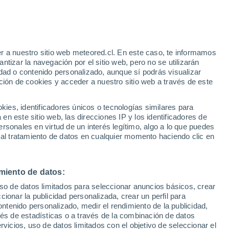
r a nuestro sitio web meteored.cl. En este caso, te informamos
h
tizar la navegación por el sitio web, pero no se utilizarán
dad o contenido personalizado, aunque sí podrás visualizar
ción de cookies y acceder a nuestro sitio web a través de este
os
es, identificadores únicos o tecnologías similares para
n este sitio web, las direcciones IP y los identificadores de
rsonales en virtud de un interés legítimo, algo a lo que puedes
ites
Modelos
 al tratamiento de datos en cualquier momento haciendo clic en
miento de datos:
Martes
Miércoles
Jueves
Viernes
uso de datos limitados para seleccionar anuncios básicos, crear
11 Ago
12 Ago
13 Ago
14 Ago
ccionar la publicidad personalizada, crear un perfil para
ontenido personalizado, medir el rendimiento de la publicidad,
vés de estadísticas o a través de la combinación de datos
rvicios, uso de datos limitados con el objetivo de seleccionar el
90%
90%
90%
90%