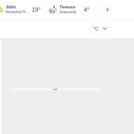
Jibhi
Temuco
Osorno
19°
4°
Himachal Pradesh
Araucanía
Los Lagos
°C