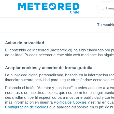
Tiempo
No
Aviso de privacidad
El contenido de Meteored (meteored.cl) ha sido elaborado por pr
de calidad. Puedes acceder a este sitio web mediante las sigui
Aceptar cookies y acceder de forma gratuita
Inicio
India
Himachal Pradesh
Jibhi
La publicidad digital personalizada, basada en la información r
financiar nuestra actividad para seguir ofreciéndote contenido c
El Tiempo en Jibhi
Pulsando el botón "Aceptar y continuar", puedes acceder a la w
nuestras o de nuestros socios, que nos permiten el seguimiento
06:37
Sábado
desarrollar un perfil específico para mostrarte publicidad y co
más información en nuestra
Política de Cookies
y retirar en cu
Configuración de cookies
que aparece disponible en el pie de n
Parcialmente nuboso