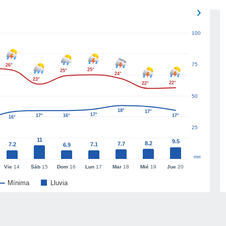
100
75
26°
25°
25°
24°
23°
22°
22°
50
18°
17°
17°
17°
16°
17°
16°
25
11
9.5
8.2
7.7
7.2
7.1
6.9
mm
Vie
14
Sáb
15
Dom
16
Lun
17
Mar
18
Mié
19
Jue
20
Mínima
Lluvia