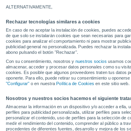
34°
ALTERNATIVAMENTE,
Rechazar tecnologías similares a cookies
UV
4 Medi
En caso de no aceptar la instalación de cookies, puedes accede
Sensación de 33°
FPS
6-10
de que solo se instalarán cookies que sean necesarias para garan
cookies para analizar el comportamiento ni para mostrar publici
publicidad general no personalizada. Puedes rechazar la instala
abono pulsando el botón "Rechazar".
Última hora
Un sistema de altura traerá intensas lluvias al
Con su consentimiento, nosotros y
nuestros socios
usamos cooki
Norte de Chile: alerta por isoterma cero alta
almacenar, acceder y procesar datos personales como su visita e
cookies. Es posible que algunos proveedores traten tus datos pe
Tiempo 1 - 7 días
Actualidad
Mapa de lluvia
Satél
oponerte. Para ello, puede retirar su consentimiento u oponerse
"Configurar"
o en nuestra
Política de Cookies
en este sitio web.
Nosotros y nuestros socios hacemos el siguiente trata
Mañana
Lunes
Hoy
Almacenar la información en un dispositivo y/o acceder a ella, 
9 Ago
10 Ago
8 Ago
perfiles para publicidad personalizada, utilizar perfiles para sele
personalizar el contenido, uso de perfiles para la selección de c
medir el rendimiento del contenido, comprender al público a tra
procedentes de diferentes fuentes, desarrollo y mejora de los se
70%
60%