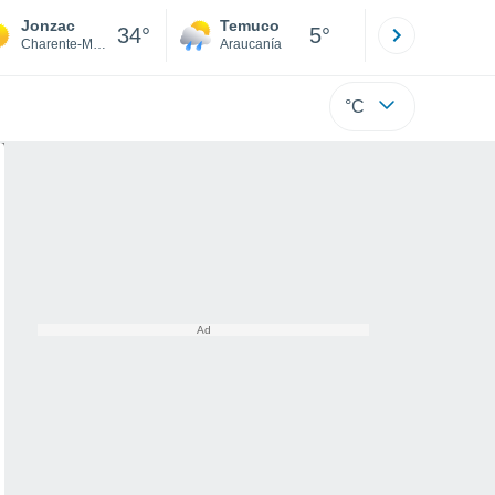
Jonzac
Temuco
Osorno
34°
5°
Charente-Maritime
Araucanía
Los Lagos
°C