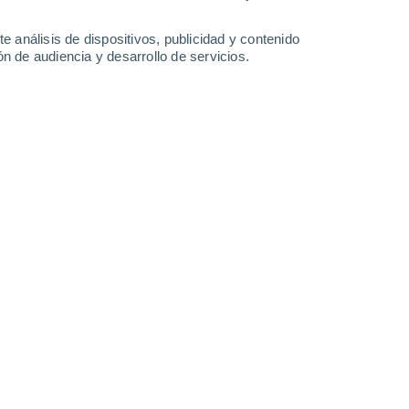
35°
/
21°
36°
/
20°
38°
/
22°
39°
/
23°
e análisis de dispositivos, publicidad y contenido
n de audiencia y desarrollo de servicios.
-
23
km/h
9
-
20
km/h
11
-
22
km/h
9
-
20
km/h
osto
Este
4 Medio
°
3
-
15 km/h
FPS:
6-10
Este
2 Bajo
°
6
-
16 km/h
FPS:
no
Este
1 Bajo
°
4
-
16 km/h
FPS:
no
Norte
0 Bajo
°
5
-
11 km/h
FPS:
no