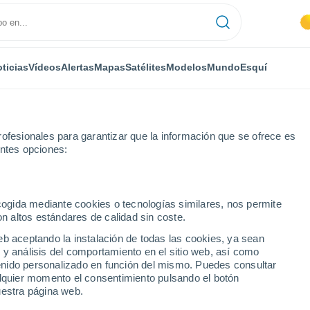
ticias
Vídeos
Alertas
Mapas
Satélites
Modelos
Mundo
Esquí
ofesionales para garantizar que la información que se ofrece es
entes opciones:
mo
Jonzac
ecogida mediante cookies o tecnologías similares, nos permite
on altos estándares de calidad sin coste.
eb aceptando la instalación de todas las cookies, ya sean
 y análisis del comportamiento en el sitio web, así como
...
ntenido personalizado en función del mismo. Puedes consultar
alquier momento el consentimiento pulsando el botón
Por hora
uestra página web.
Se espera calima en las
próximas horas