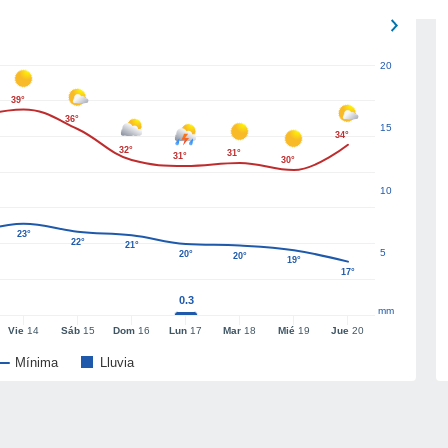
20
39°
36°
15
34°
32°
31°
31°
30°
10
23°
22°
21°
5
20°
20°
19°
17°
0.3
mm
Vie
14
Sáb
15
Dom
16
Lun
17
Mar
18
Mié
19
Jue
20
Mínima
Lluvia