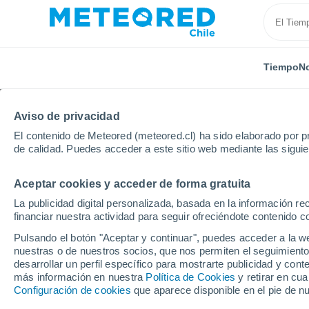
Tiempo
No
Aviso de privacidad
El contenido de Meteored (meteored.cl) ha sido elaborado por pr
de calidad. Puedes acceder a este sitio web mediante las sigui
Aceptar cookies y acceder de forma gratuita
Inicio
Francia
Nueva Aquitania
Charente Maríti
La publicidad digital personalizada, basada en la información r
financiar nuestra actividad para seguir ofreciéndote contenido c
El Tiempo en Jonzac
Pulsando el botón "Aceptar y continuar", puedes acceder a la w
nuestras o de nuestros socios, que nos permiten el seguimiento
16:56
Sábado
desarrollar un perfil específico para mostrarte publicidad y co
más información en nuestra
Política de Cookies
y retirar en cu
Configuración de cookies
que aparece disponible en el pie de n
Soleado