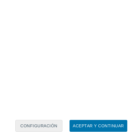
Calendario lunar
Lun
Mar
Mié
Jue
Vie
Sáb
Dom
8
9
10
11
12
13
14
15
16
17
18
19
20
21
CONFIGURACIÓN
ACEPTAR Y CONTINUAR