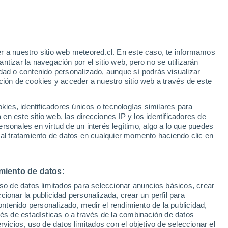
Aviso de nivel amarillo
Alerta moderada por tormenta en
Jonzac hoy
o
r a nuestro sitio web meteored.cl. En este caso, te informamos
tizar la navegación por el sitio web, pero no se utilizarán
dad o contenido personalizado, aunque sí podrás visualizar
ción de cookies y acceder a nuestro sitio web a través de este
es, identificadores únicos o tecnologías similares para
n este sitio web, las direcciones IP y los identificadores de
rsonales en virtud de un interés legítimo, algo a lo que puedes
ites
Modelos
 al tratamiento de datos en cualquier momento haciendo clic en
miento de datos:
Martes
Miércoles
Jueves
Viernes
uso de datos limitados para seleccionar anuncios básicos, crear
11 Ago
12 Ago
13 Ago
14 Ago
ccionar la publicidad personalizada, crear un perfil para
ontenido personalizado, medir el rendimiento de la publicidad,
vés de estadísticas o a través de la combinación de datos
rvicios, uso de datos limitados con el objetivo de seleccionar el