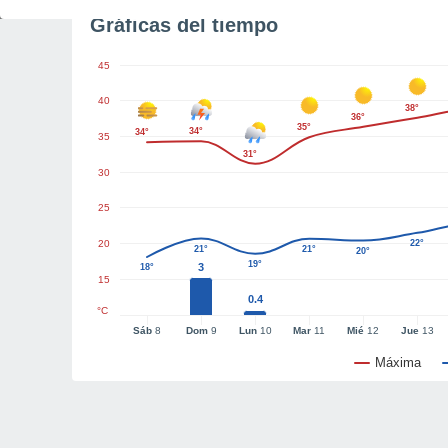
Gráficas del tiempo
45
40
38°
36°
35°
34°
34°
35
31°
30
25
20
22°
21°
21°
20°
19°
3
18°
15
0.4
°C
Sáb
8
Dom
9
Lun
10
Mar
11
Mié
12
Jue
13
Máxima