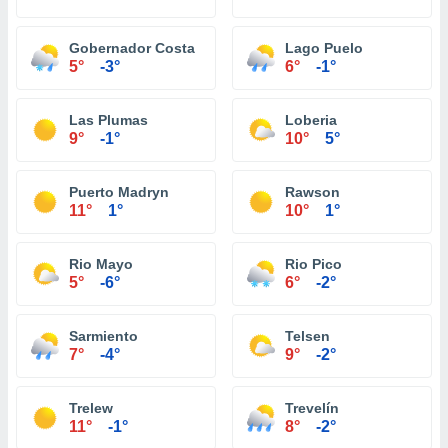
Gobernador Costa
Lago Puelo
5°
-3°
6°
-1°
Las Plumas
Loberia
9°
-1°
10°
5°
Puerto Madryn
Rawson
11°
1°
10°
1°
Rio Mayo
Rio Pico
5°
-6°
6°
-2°
Sarmiento
Telsen
7°
-4°
9°
-2°
Trelew
Trevelín
11°
-1°
8°
-2°