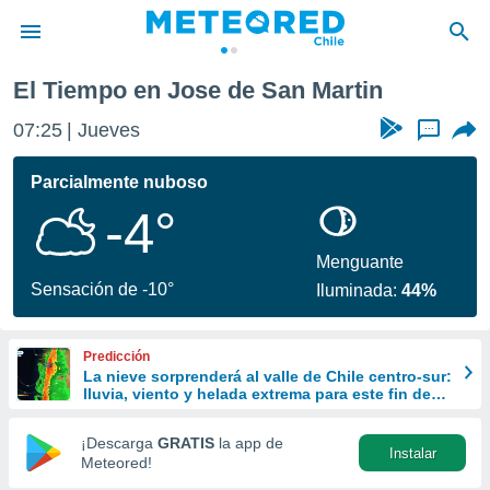
El Tiempo en Jose de San Martin
privacidad
07:25
Jueves
...
o de
eteored.cl)
borado por
Parcialmente nuboso
es para
-4°
ue la
 que se
e calidad.
Menguante
eder a este
Sensación de -10°
Iluminada:
44%
ediante las
opciones:
Predicción
ookies y
La nieve sorprenderá al valle de Chile centro-sur:
e forma
lluvia, viento y helada extrema para este fin de
semana
d digital
¡Descarga
GRATIS
la app de
Instalar
ada, basada
Meteored!
mación