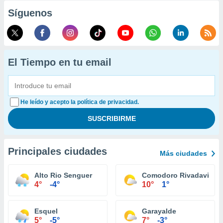
Síguenos
El Tiempo en tu email
He leído y acepto la política de privacidad.
Principales ciudades
Más ciudades
Alto Rio Senguer
Comodoro Rivadavia
4°
-4°
10°
1°
Esquel
Garayalde
5°
-5°
7°
-3°