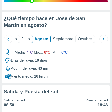
 seleccionar
o.
calización
precisa e
¿Qué tiempo hace en Jose de San
ión mediante
Martin en
agosto
?
, publicidad
yo
Junio
Julio
Agosto
Septiembre
Octubre
Noviemb
dos,
 publicidad
,
T. Media:
4°C
Max.:
8°C
Min:
0°C
ón de
Días de lluvia:
10
días
 desarrollo
s.
Acum. de lluvia:
43 mm
tros 1199
Viento medio:
16 km/h
ios
Salida y Puesta del sol
Salida del sol
Puesta del sol
08:50
18:46