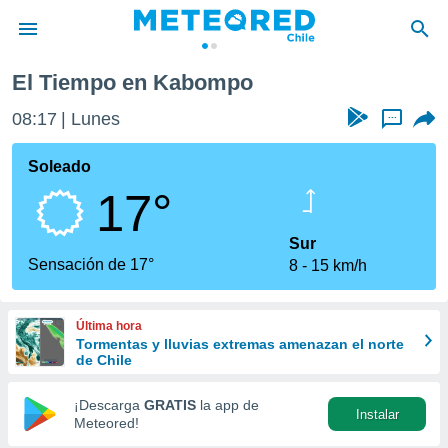
El Tiempo en Kabompo
privacidad
08:17
Lunes
...
o de
eteored.cl)
borado por
Soleado
es para
17°
ue la
 que se
e calidad.
Sur
eder a este
Sensación de 17°
8
15 km/h
ediante las
opciones:
Última hora
ookies y
Tormentas y lluvias extremas amenazan el norte
e forma
de Chile
d digital
¡Descarga
GRATIS
la app de
Instalar
ada, basada
Meteored!
mación