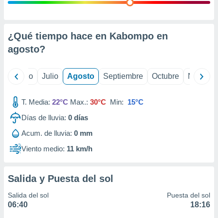
 seleccionar
o.
calización
precisa e
¿Qué tiempo hace en Kabompo en
ión mediante
agosto
?
, publicidad
yo
Junio
Julio
Agosto
Septiembre
Octubre
Noviemb
dos,
 publicidad
,
T. Media:
22°C
Max.:
30°C
Min:
15°C
ón de
Días de lluvia:
0
días
 desarrollo
s.
Acum. de lluvia:
0 mm
tros 1199
Viento medio:
11 km/h
ios
Salida y Puesta del sol
Salida del sol
Puesta del sol
06:40
18:16