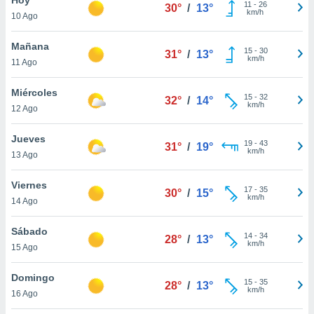
11
-
26
30°
/
13°
km/h
10 Ago
do en
 mismo.
sultar más
Mañana
15
-
30
31°
/
13°
 en nuestra
km/h
11 Ago
 Cookies
y
ualquier
Miércoles
15
-
32
32°
/
14°
km/h
12 Ago
ento
 botón
ación de
Jueves
19
-
43
31°
/
19°
kies
km/h
13 Ago
 disponible
e nuestra
Viernes
17
-
35
.
30°
/
15°
km/h
14 Ago
IVAMENTE,
Sábado
14
-
34
28°
/
13°
km/h
15 Ago
as
 a cookies
Domingo
15
-
35
28°
/
13°
km/h
 no aceptar
16 Ago
ón de