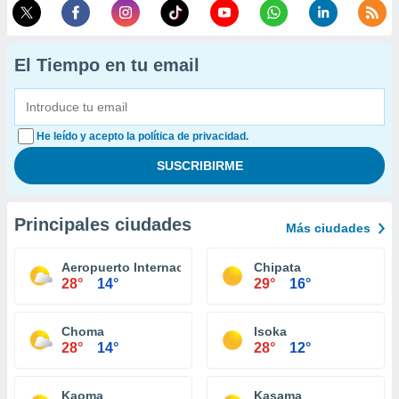
El Tiempo en tu email
He leído y acepto la política de privacidad.
Principales ciudades
Más ciudades
Aeropuerto Internacional de Lusaka
Chipata
28°
14°
29°
16°
Choma
Isoka
28°
14°
28°
12°
Kaoma
Kasama