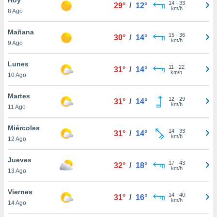
14
-
33
29°
/
12°
km/h
8 Ago
do en
 mismo.
sultar más
Mañana
15
-
36
30°
/
14°
 en nuestra
km/h
9 Ago
 Cookies
y
ualquier
Lunes
11
-
22
31°
/
14°
km/h
10 Ago
ento
 botón
ación de
Martes
12
-
29
31°
/
14°
kies
km/h
11 Ago
 disponible
e nuestra
Miércoles
14
-
33
.
31°
/
14°
km/h
12 Ago
IVAMENTE,
Jueves
17
-
43
32°
/
18°
km/h
13 Ago
as
 a cookies
Viernes
14
-
40
31°
/
16°
km/h
 no aceptar
14 Ago
ón de