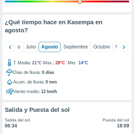
 seleccionar
o.
calización
precisa e
¿Qué tiempo hace en Kasempa en
ión mediante
agosto
?
, publicidad
yo
Junio
Julio
Agosto
Septiembre
Octubre
Noviemb
dos,
 publicidad
,
T. Media:
21°C
Max.:
28°C
Min:
14°C
ón de
Días de lluvia:
0
días
 desarrollo
s.
Acum. de lluvia:
0 mm
tros 1199
Viento medio:
12 km/h
ios
Salida y Puesta del sol
Salida del sol
Puesta del sol
06:34
18:09