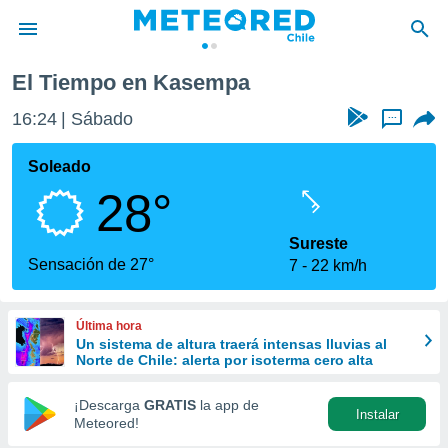
El Tiempo en Kasempa
privacidad
16:24
Sábado
...
o de
eteored.cl)
borado por
Soleado
es para
28°
ue la
 que se
e calidad.
Sureste
eder a este
Sensación de 27°
7
22 km/h
ediante las
opciones:
Última hora
ookies y
Un sistema de altura traerá intensas lluvias al
e forma
Norte de Chile: alerta por isoterma cero alta
d digital
¡Descarga
GRATIS
la app de
Instalar
ada, basada
Meteored!
mación