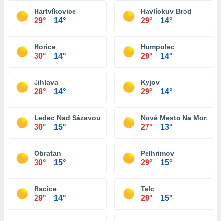
Hartvíkovice
Havlíckuv Brod
29°
14°
29°
14°
Horice
Humpolec
30°
14°
29°
14°
Jihlava
Kyjov
28°
14°
29°
14°
Ledec Nad Sázavou
Nové Mesto Na Morave
30°
15°
27°
13°
Obratan
Pelhrimov
30°
15°
29°
15°
Racice
Telc
29°
14°
29°
15°