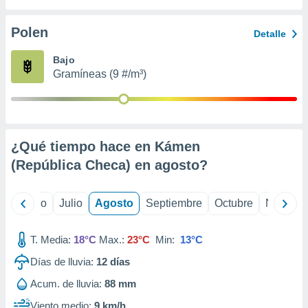
 seleccionar
o.
Polen
Detalle
calización
precisa e
Bajo
ión mediante
Gramíneas (9 #/m³)
, publicidad
dos,
 publicidad
,
¿Qué tiempo hace en Kámen
ón de
(República Checa) en
agosto
?
 desarrollo
s.
tros 1199
yo
Junio
Julio
Agosto
Septiembre
Octubre
Noviemb
ios
T. Media:
18°C
Max.:
23°C
Min:
13°C
Días de lluvia:
12
días
Acum. de lluvia:
88 mm
Viento medio:
9 km/h