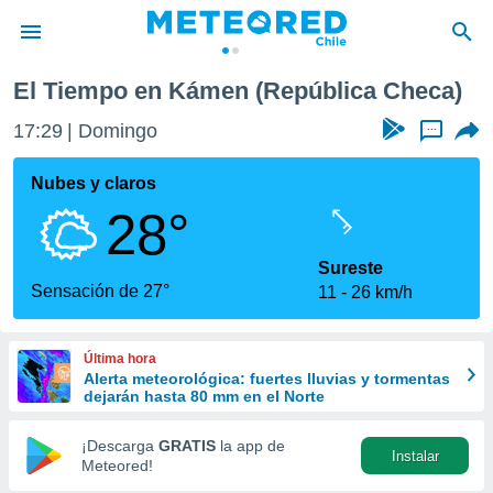
El Tiempo en Kámen (República Checa)
privacidad
17:29
Domingo
...
o de
eteored.cl)
borado por
Nubes y claros
es para
28°
ue la
 que se
e calidad.
Sureste
eder a este
Sensación de 27°
11
26 km/h
ediante las
opciones:
Última hora
ookies y
Alerta meteorológica: fuertes lluvias y tormentas
e forma
dejarán hasta 80 mm en el Norte
d digital
¡Descarga
GRATIS
la app de
Instalar
ada, basada
Meteored!
mación