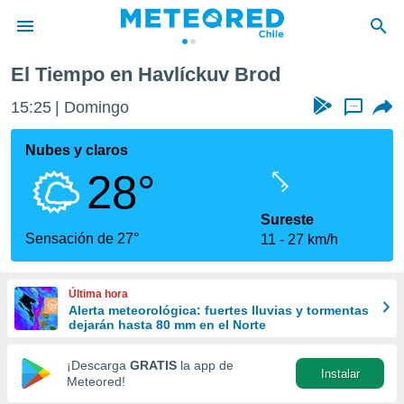
El Tiempo en Havlíckuv Brod
privacidad
15:25
Domingo
...
o de
eteored.cl)
borado por
Nubes y claros
es para
28°
ue la
 que se
e calidad.
Sureste
eder a este
Sensación de 27°
11
27 km/h
ediante las
opciones:
Última hora
ookies y
Alerta meteorológica: fuertes lluvias y tormentas
e forma
dejarán hasta 80 mm en el Norte
d digital
¡Descarga
GRATIS
la app de
Instalar
ada, basada
Meteored!
mación