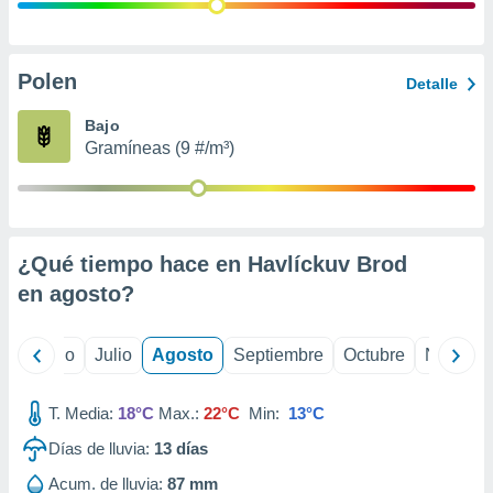
 seleccionar
o.
calización
precisa e
Polen
Detalle
ión mediante
Bajo
, publicidad
Gramíneas (9 #/m³)
dos,
 publicidad
,
ón de
¿Qué tiempo hace en Havlíckuv Brod
 desarrollo
s.
en
agosto
?
tros 1199
ios
yo
Junio
Julio
Agosto
Septiembre
Octubre
Noviemb
T. Media:
18°C
Max.:
22°C
Min:
13°C
Días de lluvia:
13
días
Acum. de lluvia:
87 mm