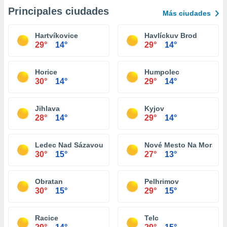
Principales ciudades
Más ciudades
Hartvíkovice
Havlíckuv Brod
29°
14°
29°
14°
Horice
Humpolec
30°
14°
29°
14°
Jihlava
Kyjov
28°
14°
29°
14°
Ledec Nad Sázavou
Nové Mesto Na Morave
30°
15°
27°
13°
Obratan
Pelhrimov
30°
15°
29°
15°
Racice
Telc