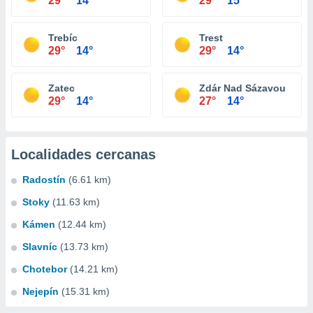
29°
14°
29°
15°
Trebíc
Trest
29°
14°
29°
14°
Zatec
Zdár Nad Sázavou
29°
14°
27°
14°
Localidades cercanas
Radostín
(6.61 km)
Stoky
(11.63 km)
Kámen
(12.44 km)
Slavníc
(13.73 km)
Chotebor
(14.21 km)
Nejepín
(15.31 km)