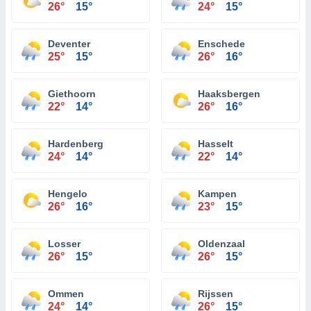
26°
15°
24°
15°
Deventer
Enschede
25°
15°
26°
16°
Giethoorn
Haaksbergen
22°
14°
26°
16°
Hardenberg
Hasselt
24°
14°
22°
14°
Hengelo
Kampen
26°
16°
23°
15°
Losser
Oldenzaal
26°
15°
26°
15°
Ommen
Rijssen
24°
14°
26°
15°