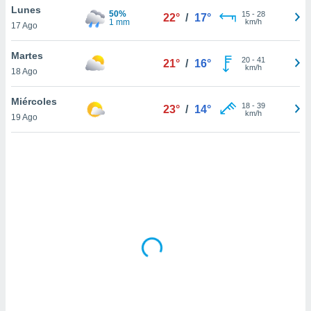
uedes
Lunes
50%
15
-
28
22°
/
17°
uestro sitio
1 mm
km/h
17 Ago
ed.cl. En
te
Martes
 de que
20
-
41
21°
/
16°
km/h
talarán
18 Ago
e sean
para
Miércoles
18
-
39
23°
/
14°
a
km/h
19 Ago
por el sitio
o se
cookies para
nto ni para
licidad o
ado, aunque
sualizar
general no
ada. Puedes
 instalación
y acceder a
io web a
ste abono