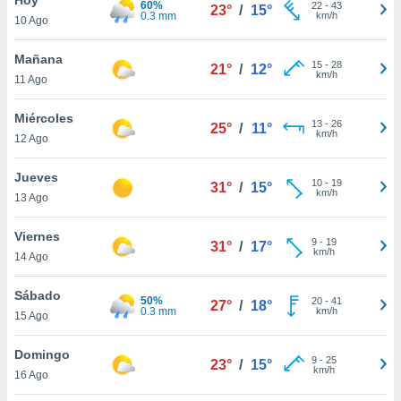
60%
22
-
43
23°
/
15°
0.3 mm
km/h
10 Ago
do en
 mismo.
sultar más
Mañana
15
-
28
21°
/
12°
 en nuestra
km/h
11 Ago
 Cookies
y
ualquier
Miércoles
13
-
26
25°
/
11°
km/h
12 Ago
ento
 botón
ación de
Jueves
10
-
19
31°
/
15°
kies
km/h
13 Ago
 disponible
e nuestra
Viernes
9
-
19
.
31°
/
17°
km/h
14 Ago
IVAMENTE,
Sábado
50%
20
-
41
27°
/
18°
0.3 mm
km/h
15 Ago
as
 a cookies
Domingo
9
-
25
23°
/
15°
km/h
 no aceptar
16 Ago
ón de