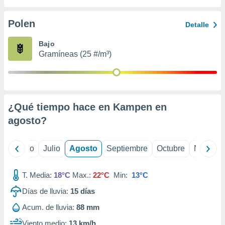
 seleccionar
o.
Polen
Detalle
calización
precisa e
Bajo
ión mediante
Gramíneas (25 #/m³)
, publicidad
dos,
 publicidad
,
¿Qué tiempo hace en Kampen en
ón de
agosto
?
 desarrollo
s.
tros 1199
yo
Junio
Julio
Agosto
Septiembre
Octubre
Noviemb
ios
T. Media:
18°C
Max.:
22°C
Min:
13°C
Días de lluvia:
15
días
Acum. de lluvia:
88 mm
Viento medio:
13 km/h