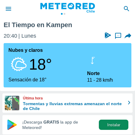
El Tiempo en Kampen
privacidad
20:40
Lunes
...
o de
eteored.cl)
borado por
Nubes y claros
es para
18°
ue la
 que se
e calidad.
Norte
eder a este
Sensación de 18°
11
28 km/h
ediante las
opciones:
Última hora
ookies y
Tormentas y lluvias extremas amenazan el norte
e forma
de Chile
d digital
¡Descarga
GRATIS
la app de
Instalar
ada, basada
Meteored!
mación