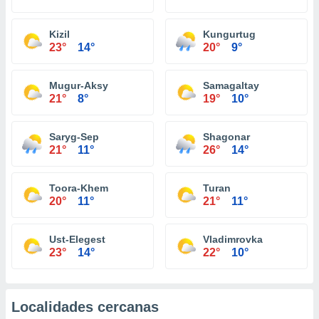
Kizil
Kungurtug
23°
14°
20°
9°
Mugur-Aksy
Samagaltay
21°
8°
19°
10°
Saryg-Sep
Shagonar
21°
11°
26°
14°
Toora-Khem
Turan
20°
11°
21°
11°
Ust-Elegest
Vladimrovka
23°
14°
22°
10°
Localidades cercanas