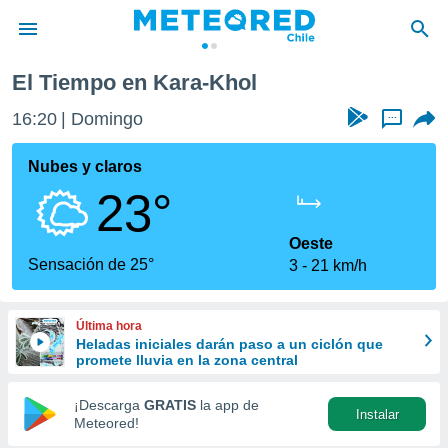
El Tiempo en Kara-Khol
privacidad
16:20
Domingo
...
o de
eteored.cl)
borado por
Nubes y claros
es para
23°
ue la
 que se
e calidad.
Oeste
eder a este
Sensación de 25°
3
21 km/h
ediante las
opciones:
Última hora
ookies y
Heladas iniciales darán paso a un ciclón que
e forma
promete lluvia en la zona central
d digital
¡Descarga
GRATIS
la app de
Instalar
ada, basada
Meteored!
mación