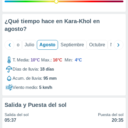
 seleccionar
o.
calización
precisa e
¿Qué tiempo hace en Kara-Khol en
ión mediante
agosto
?
, publicidad
yo
Junio
Julio
Agosto
Septiembre
Octubre
Noviemb
dos,
 publicidad
,
T. Media:
10°C
Max.:
16°C
Min:
4°C
ón de
Días de lluvia:
18
días
 desarrollo
s.
Acum. de lluvia:
95 mm
tros 1199
Viento medio:
5 km/h
ios
Salida y Puesta del sol
Salida del sol
Puesta del sol
05:37
20:35