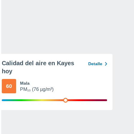
Calidad del aire en Kayes
Detalle
hoy
Mala
60
PM₁₀ (76 µg/m³)