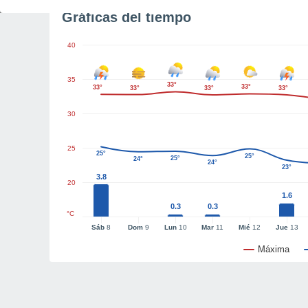
Gráficas del tiempo
40
35
33°
33°
33°
33°
33°
33°
30
25
25°
25°
25°
24°
24°
23°
3.8
20
1.6
0.3
0.3
°C
Sáb
8
Dom
9
Lun
10
Mar
11
Mié
12
Jue
13
Máxima