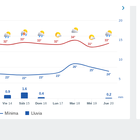
20
34°
33°
15
33°
33°
32°
32°
31°
10
26°
25°
24°
23°
23°
23°
22°
5
1.6
0.9
0.4
0.2
mm
Vie
14
Sáb
15
Dom
16
Lun
17
Mar
18
Mié
19
Jue
20
Mínima
Lluvia