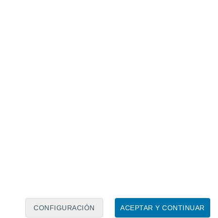
Calendario lunar
Lun
Mar
Mié
Jue
Vie
Sáb
Dom
8
9
10
11
12
13
14
15
16
17
18
19
20
21
CONFIGURACIÓN
ACEPTAR Y CONTINUAR