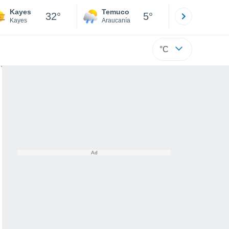
Kayes
Temuco
Osorno
32°
5°
Kayes
Araucanía
Los Lagos
°C