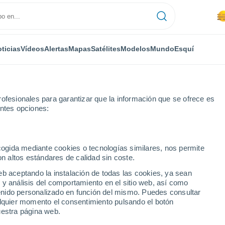
ticias
Vídeos
Alertas
Mapas
Satélites
Modelos
Mundo
Esquí
ofesionales para garantizar que la información que se ofrece es
entes opciones:
ecogida mediante cookies o tecnologías similares, nos permite
on altos estándares de calidad sin coste.
eb aceptando la instalación de todas las cookies, ya sean
 y análisis del comportamiento en el sitio web, así como
...
ntenido personalizado en función del mismo. Puedes consultar
alquier momento el consentimiento pulsando el botón
Por hora
uestra página web.
Calor Húmedo Sofocante en las
próximas horas