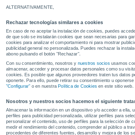
32°
ALTERNATIVAMENTE,
Rechazar tecnologías similares a cookies
UV
7 Alto
En caso de no aceptar la instalación de cookies, puedes accede
Sensación de 38°
FPS
15-25
de que solo se instalarán cookies que sean necesarias para garan
cookies para analizar el comportamiento ni para mostrar publici
publicidad general no personalizada. Puedes rechazar la instala
abono pulsando el botón "Rechazar".
Última hora
Un sistema de altura traerá intensas lluvias al
Con su consentimiento, nosotros y
nuestros socios
usamos cooki
Norte de Chile: alerta por isoterma cero alta
almacenar, acceder y procesar datos personales como su visita e
cookies. Es posible que algunos proveedores traten tus datos pe
Tiempo 1 - 7 días
Actualidad
Mapa de temperatura
oponerte. Para ello, puede retirar su consentimiento u oponerse
"Configurar"
o en nuestra
Política de Cookies
en este sitio web.
Nosotros y nuestros socios hacemos el siguiente trata
Mañana
Lunes
Hoy
Almacenar la información en un dispositivo y/o acceder a ella, 
9 Ago
10 Ago
8 Ago
perfiles para publicidad personalizada, utilizar perfiles para sele
personalizar el contenido, uso de perfiles para la selección de c
medir el rendimiento del contenido, comprender al público a tra
procedentes de diferentes fuentes, desarrollo y mejora de los se
60%
60%