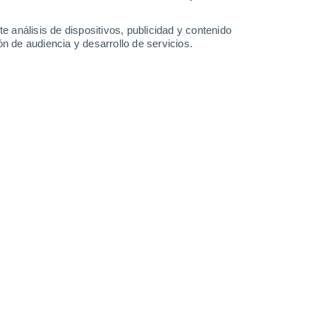
0.3 mm
1.6 mm
0.9 mm
33°
/
24°
33°
/
25°
33°
/
23°
32°
/
23°
e análisis de dispositivos, publicidad y contenido
n de audiencia y desarrollo de servicios.
-
24
km/h
16
-
36
km/h
20
-
50
km/h
22
-
51
km/h
sto
Suroeste
7 Alto
4
-
16 km/h
FPS:
15-25
Oeste
4 Medio
4
-
15 km/h
FPS:
6-10
Oeste
2 Bajo
7
-
16 km/h
FPS:
no
Noroeste
1 Bajo
7
-
17 km/h
FPS:
no