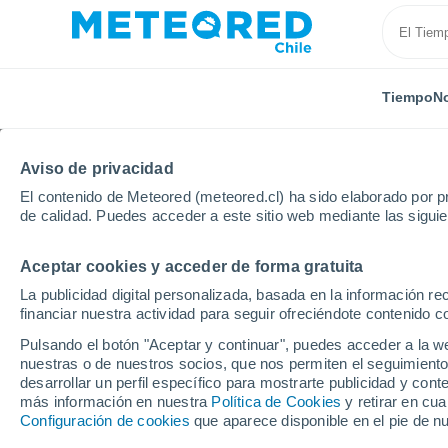
Tiempo
No
Aviso de privacidad
El contenido de Meteored (meteored.cl) ha sido elaborado por pr
de calidad. Puedes acceder a este sitio web mediante las sigui
Aceptar cookies y acceder de forma gratuita
Inicio
Mali
Kayes
La publicidad digital personalizada, basada en la información r
financiar nuestra actividad para seguir ofreciéndote contenido c
El Tiempo en Kayes
Pulsando el botón "Aceptar y continuar", puedes acceder a la w
nuestras o de nuestros socios, que nos permiten el seguimiento
14:35
Sábado
desarrollar un perfil específico para mostrarte publicidad y co
más información en nuestra
Política de Cookies
y retirar en cu
Configuración de cookies
que aparece disponible en el pie de n
Calima