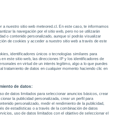
r a nuestro sitio web meteored.cl. En este caso, te informamos
tizar la navegación por el sitio web, pero no se utilizarán
dad o contenido personalizado, aunque sí podrás visualizar
ción de cookies y acceder a nuestro sitio web a través de este
es, identificadores únicos o tecnologías similares para
n este sitio web, las direcciones IP y los identificadores de
rsonales en virtud de un interés legítimo, algo a lo que puedes
Satélites
Modelos
 al tratamiento de datos en cualquier momento haciendo clic en
miento de datos:
Martes
Miércoles
Jueves
Viernes
uso de datos limitados para seleccionar anuncios básicos, crear
11 Ago
12 Ago
13 Ago
14 Ago
ccionar la publicidad personalizada, crear un perfil para
ontenido personalizado, medir el rendimiento de la publicidad,
vés de estadísticas o a través de la combinación de datos
rvicios, uso de datos limitados con el objetivo de seleccionar el
50%
70%
70%