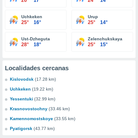
26°
17°
24°
14°
Uchkeken
Urup
25°
16°
25°
14°
Ust-Dzheguta
Zelenchukskaya
28°
18°
25°
15°
Localidades cercanas
Kislovodsk
(17.28 km)
Uchkeken
(19.22 km)
Yessentuki
(32.99 km)
Krasnovostochny
(33.46 km)
Kamennomostskoye
(33.55 km)
Pyatigorsk
(43.77 km)