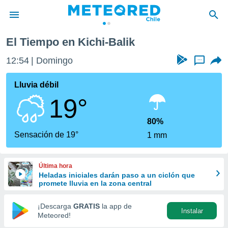
El Tiempo en Kichi-Balik
privacidad
12:54
Domingo
...
o de
eteored.cl)
borado por
Lluvia débil
es para
19°
ue la
 que se
e calidad.
80%
eder a este
Sensación de 19°
1 mm
ediante las
opciones:
Última hora
ookies y
Heladas iniciales darán paso a un ciclón que
e forma
promete lluvia en la zona central
d digital
¡Descarga
GRATIS
la app de
Instalar
ada, basada
Meteored!
mación