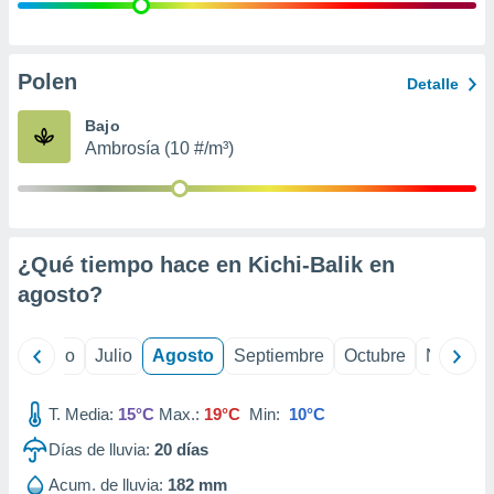
 seleccionar
o.
calización
precisa e
Polen
Detalle
ión mediante
Bajo
, publicidad
Ambrosía (10 #/m³)
dos,
 publicidad
,
ón de
¿Qué tiempo hace en Kichi-Balik en
 desarrollo
s.
agosto
?
tros 1199
ios
yo
Junio
Julio
Agosto
Septiembre
Octubre
Noviemb
T. Media:
15°C
Max.:
19°C
Min:
10°C
Días de lluvia:
20
días
Acum. de lluvia:
182 mm