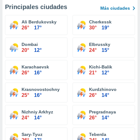
Principales ciudades
Más ciudades
Ali Berdukovsky
Cherkessk
26°
17°
30°
19°
Dombai
Elbrussky
20°
12°
24°
15°
Karachaevsk
Kichi-Balik
26°
16°
21°
12°
Krasnovostochny
Kurdzhinovo
25°
16°
26°
14°
Nizhniy Arkhyz
Pregradnaya
24°
14°
26°
14°
Sary-Tyuz
Teberda