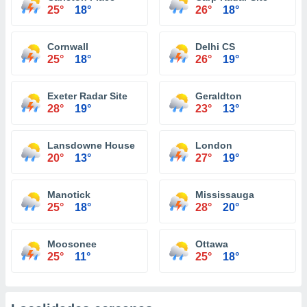
25°
18°
26°
18°
Cornwall
Delhi CS
25°
18°
26°
19°
Exeter Radar Site
Geraldton
28°
19°
23°
13°
Lansdowne House
London
20°
13°
27°
19°
Manotick
Mississauga
25°
18°
28°
20°
Moosonee
Ottawa
25°
11°
25°
18°