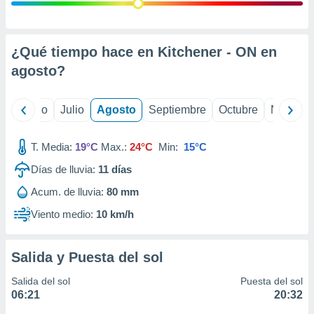
 seleccionar
o.
calización
precisa e
¿Qué tiempo hace en Kitchener - ON en
ión mediante
agosto
?
, publicidad
yo
Junio
Julio
Agosto
Septiembre
Octubre
Noviemb
dos,
 publicidad
,
T. Media:
19°C
Max.:
24°C
Min:
15°C
ón de
Días de lluvia:
11
días
 desarrollo
s.
Acum. de lluvia:
80 mm
tros 1199
Viento medio:
10 km/h
ios
Salida y Puesta del sol
Salida del sol
Puesta del sol
06:21
20:32