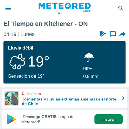
El Tiempo en Kitchener - ON
privacidad
04:19
Lunes
...
o de
eteored.cl)
borado por
Lluvia débil
es para
19°
ue la
 que se
e calidad.
90%
eder a este
Sensación de 19°
0.9 mm
ediante las
opciones:
Última hora
ookies y
Tormentas y lluvias extremas amenazan el norte
e forma
de Chile
d digital
¡Descarga
GRATIS
la app de
Instalar
ada, basada
Meteored!
mación