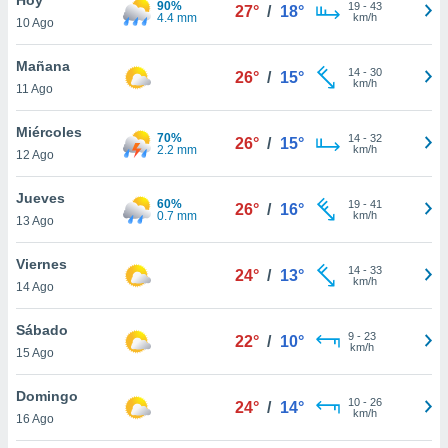
90%
19
-
43
27°
/
18°
4.4 mm
km/h
10 Ago
do en
 mismo.
sultar más
Mañana
14
-
30
26°
/
15°
 en nuestra
km/h
11 Ago
 Cookies
y
ualquier
Miércoles
70%
14
-
32
26°
/
15°
2.2 mm
km/h
12 Ago
ento
 botón
ación de
Jueves
60%
19
-
41
26°
/
16°
kies
0.7 mm
km/h
13 Ago
 disponible
e nuestra
Viernes
14
-
33
.
24°
/
13°
km/h
14 Ago
IVAMENTE,
Sábado
9
-
23
22°
/
10°
km/h
15 Ago
as
 a cookies
Domingo
10
-
26
24°
/
14°
km/h
 no aceptar
16 Ago
ón de