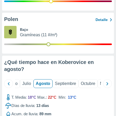
 seleccionar
o.
calización
precisa e
Polen
Detalle
ión mediante
Bajo
, publicidad
Gramíneas (11 #/m³)
dos,
 publicidad
,
ón de
¿Qué tiempo hace en Koberovice en
 desarrollo
s.
agosto
?
tros 1199
ios
yo
Junio
Julio
Agosto
Septiembre
Octubre
Noviemb
T. Media:
18°C
Max.:
22°C
Min:
13°C
Días de lluvia:
13
días
Acum. de lluvia:
89 mm