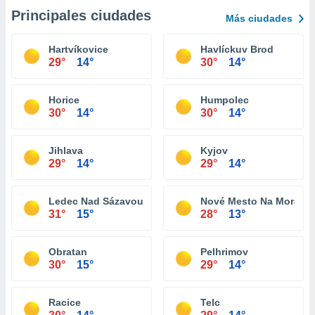
Principales ciudades
Más ciudades
Hartvíkovice
Havlíckuv Brod
29°
14°
30°
14°
Horice
Humpolec
30°
14°
30°
14°
Jihlava
Kyjov
29°
14°
29°
14°
Ledec Nad Sázavou
Nové Mesto Na Morave
31°
15°
28°
13°
Obratan
Pelhrimov
30°
15°
29°
14°
Racice
Telc