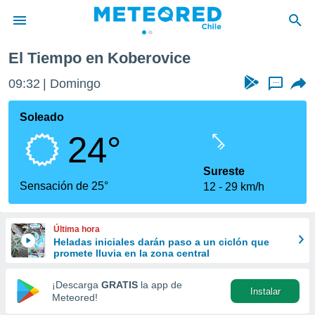
El Tiempo en Koberovice
privacidad
09:32
Domingo
...
o de
eteored.cl)
borado por
Soleado
es para
24°
ue la
 que se
e calidad.
Sureste
eder a este
Sensación de 25°
12
29 km/h
ediante las
opciones:
Última hora
ookies y
Heladas iniciales darán paso a un ciclón que
e forma
promete lluvia en la zona central
d digital
¡Descarga
GRATIS
la app de
Instalar
ada, basada
Meteored!
mación