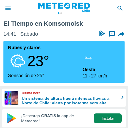
El Tiempo en Komsomolsk
privacidad
14:41
Sábado
...
o de
eteored.cl)
borado por
Nubes y claros
es para
23°
ue la
 que se
e calidad.
Oeste
eder a este
Sensación de 25°
11
27 km/h
ediante las
opciones:
Última hora
ookies y
Un sistema de altura traerá intensas lluvias al
e forma
Norte de Chile: alerta por isoterma cero alta
d digital
¡Descarga
GRATIS
la app de
Instalar
ada, basada
Meteored!
mación