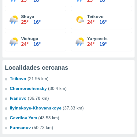
25°
16°
25°
16°
Shuya
Teikovo
25°
16°
24°
16°
Vichuga
Yuryevets
24°
16°
24°
19°
Localidades cercanas
Teikovo
(21.95 km)
Chernorechensky
(30.4 km)
Ivanovo
(36.78 km)
Ilyinskoye-Khovanskoye
(37.33 km)
Gavrilov Yam
(43.53 km)
Furmanov
(50.73 km)