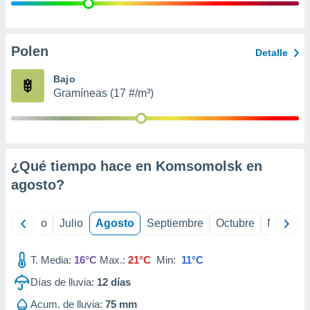
 seleccionar
o.
calización
precisa e
Polen
Detalle
ión mediante
Bajo
, publicidad
Gramíneas (17 #/m³)
dos,
 publicidad
,
ón de
¿Qué tiempo hace en Komsomolsk en
 desarrollo
s.
agosto
?
tros 1199
ios
yo
Junio
Julio
Agosto
Septiembre
Octubre
Noviemb
T. Media:
16°C
Max.:
21°C
Min:
11°C
Días de lluvia:
12
días
Acum. de lluvia:
75 mm