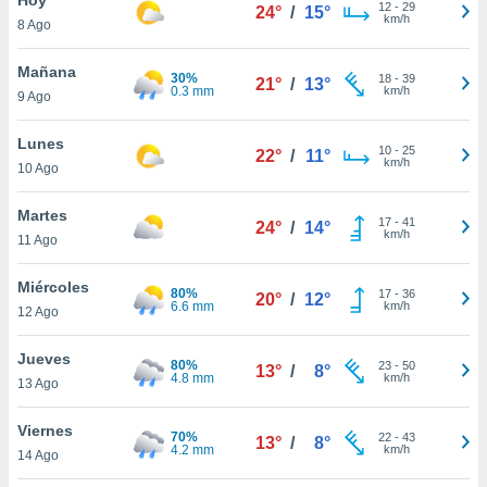
12
-
29
24°
/
15°
km/h
8 Ago
do en
 mismo.
sultar más
Mañana
30%
18
-
39
21°
/
13°
 en nuestra
0.3 mm
km/h
9 Ago
 Cookies
y
ualquier
Lunes
10
-
25
22°
/
11°
km/h
10 Ago
ento
 botón
ación de
Martes
17
-
41
24°
/
14°
kies
km/h
11 Ago
 disponible
e nuestra
Miércoles
80%
17
-
36
.
20°
/
12°
6.6 mm
km/h
12 Ago
IVAMENTE,
Jueves
80%
23
-
50
13°
/
8°
4.8 mm
km/h
13 Ago
as
 a cookies
Viernes
70%
22
-
43
13°
/
8°
4.2 mm
km/h
 no aceptar
14 Ago
ón de