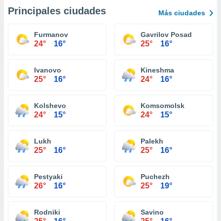
Principales ciudades
Más ciudades
Furmanov
Gavrilov Posad
24°
16°
25°
16°
Ivanovo
Kineshma
25°
16°
24°
16°
Kolshevo
Komsomolsk
24°
15°
24°
15°
Lukh
Palekh
25°
16°
25°
16°
Pestyaki
Puchezh
26°
16°
25°
19°
Rodniki
Savino