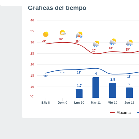
Gráficas del tiempo
40
35
30°
29°
29°
30
26°
25°
25°
25
20
18°
18°
4
15
16°
16°
2.9
2
1.7
10
°C
Sáb
8
Dom
9
Lun
10
Mar
11
Mié
12
Jue
13
Máxima