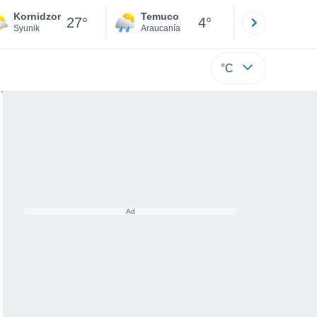
Kornidzor
Temuco
Osorno
27°
4°
Syunik
Araucanía
Los Lagos
°C