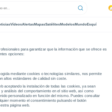
ticias
Vídeos
Alertas
Mapas
Satélites
Modelos
Mundo
Esquí
ofesionales para garantizar que la información que se ofrece es
entes opciones:
ecogida mediante cookies o tecnologías similares, nos permite
on altos estándares de calidad sin coste.
r
eb aceptando la instalación de todas las cookies, ya sean
 y análisis del comportamiento en el sitio web, así como
...
ntenido personalizado en función del mismo. Puedes consultar
alquier momento el consentimiento pulsando el botón
Por hora
uestra página web.
Intervalos nubosos en las
próximas horas