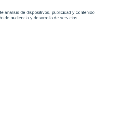
4 mm
2.9 mm
2 mm
25°
/
18°
26°
/
16°
25°
/
16°
26°
/
17°
e análisis de dispositivos, publicidad y contenido
n de audiencia y desarrollo de servicios.
-
29
km/h
9
-
30
km/h
9
-
30
km/h
12
-
35
km/h
 agosto
Suroeste
3 Medio
12
-
34 km/h
FPS:
6-10
Suroeste
1 Bajo
11
-
31 km/h
FPS:
no
Suroeste
0 Bajo
8
-
28 km/h
FPS:
no
Oeste
0 Bajo
3
-
21 km/h
FPS:
no