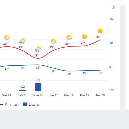
15
30°
10
27°
26°
26°
25°
25°
21°
5
18°
17°
17°
16°
15°
15°
15°
1.6
0.2
mm
Vie
14
Sáb
15
Dom
16
Lun
17
Mar
18
Mié
19
Jue
20
Mínima
Lluvia