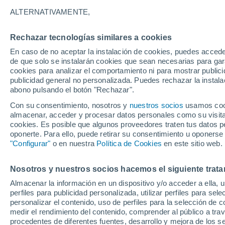
27°
ALTERNATIVAMENTE,
Rechazar tecnologías similares a cookies
Suroeste
En caso de no aceptar la instalación de cookies, puedes accede
Sensación de 27°
11
-
31 km
de que solo se instalarán cookies que sean necesarias para garan
cookies para analizar el comportamiento ni para mostrar publici
publicidad general no personalizada. Puedes rechazar la instala
abono pulsando el botón "Rechazar".
Última hora
Un sistema de altura traerá intensas lluvias al
Con su consentimiento, nosotros y
nuestros socios
usamos cooki
Norte de Chile: alerta por isoterma cero alta
almacenar, acceder y procesar datos personales como su visita e
cookies. Es posible que algunos proveedores traten tus datos pe
Tiempo 1 - 7 días
Actualidad
Mapa de nubosidad
oponerte. Para ello, puede retirar su consentimiento u oponerse
"Configurar"
o en nuestra
Política de Cookies
en este sitio web.
Nosotros y nuestros socios hacemos el siguiente trata
Mañana
Lunes
Hoy
Almacenar la información en un dispositivo y/o acceder a ella, 
9 Ago
10 Ago
8 Ago
perfiles para publicidad personalizada, utilizar perfiles para sele
personalizar el contenido, uso de perfiles para la selección de c
medir el rendimiento del contenido, comprender al público a tra
procedentes de diferentes fuentes, desarrollo y mejora de los se
80%