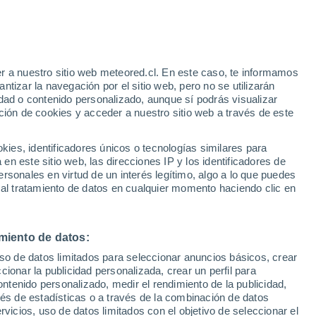
r a nuestro sitio web meteored.cl. En este caso, te informamos
/h
tizar la navegación por el sitio web, pero no se utilizarán
dad o contenido personalizado, aunque sí podrás visualizar
ción de cookies y acceder a nuestro sitio web a través de este
es, identificadores únicos o tecnologías similares para
n este sitio web, las direcciones IP y los identificadores de
rsonales en virtud de un interés legítimo, algo a lo que puedes
Satélites
Modelos
 al tratamiento de datos en cualquier momento haciendo clic en
miento de datos:
Martes
Miércoles
Jueves
Viernes
uso de datos limitados para seleccionar anuncios básicos, crear
11 Ago
12 Ago
13 Ago
14 Ago
ccionar la publicidad personalizada, crear un perfil para
ontenido personalizado, medir el rendimiento de la publicidad,
vés de estadísticas o a través de la combinación de datos
rvicios, uso de datos limitados con el objetivo de seleccionar el
90%
90%
80%