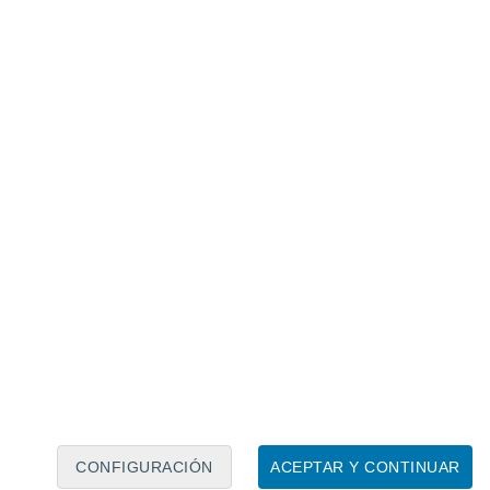
Calendario lunar
Lun
Mar
Mié
Jue
Vie
Sáb
Dom
8
9
10
11
12
13
14
15
16
17
18
19
20
21
CONFIGURACIÓN
ACEPTAR Y CONTINUAR