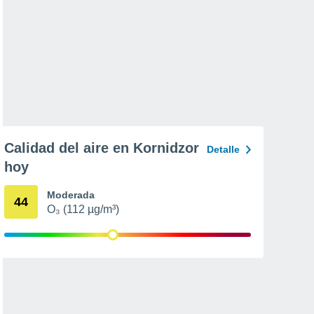
Calidad del aire en Kornidzor
Detalle
hoy
Moderada
44
O₃ (112 µg/m³)