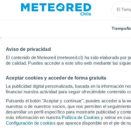
Tiempo
No
Aviso de privacidad
El contenido de Meteored (meteored.cl) ha sido elaborado por pr
de calidad. Puedes acceder a este sitio web mediante las sigui
Aceptar cookies y acceder de forma gratuita
Inicio
Armenia
Provincia de Syunik
Kornidzor
La publicidad digital personalizada, basada en la información r
financiar nuestra actividad para seguir ofreciéndote contenido c
El Tiempo en Kornidzo
Pulsando el botón "Aceptar y continuar", puedes acceder a la w
nuestras o de nuestros socios, que nos permiten el seguimiento
17:36
Sábado
desarrollar un perfil específico para mostrarte publicidad y co
más información en nuestra
Política de Cookies
y retirar en cu
Configuración de cookies
que aparece disponible en el pie de n
Nubes y claros