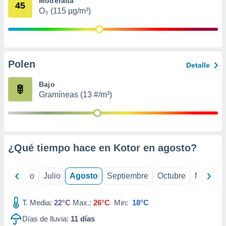
Moderada
 seleccionar
45
o.
O₃ (115 µg/m³)
calización
precisa e
ión mediante
Polen
, publicidad
Detalle
dos,
Bajo
 publicidad
Gramíneas (13 #/m³)
,
ón de
 desarrollo
s.
¿Qué tiempo hace en Kotor en
agosto
?
tros 1199
ios
yo
Junio
Julio
Agosto
Septiembre
Octubre
Noviemb
T. Media:
22°C
Max.:
26°C
Min:
18°C
Días de lluvia:
11
días