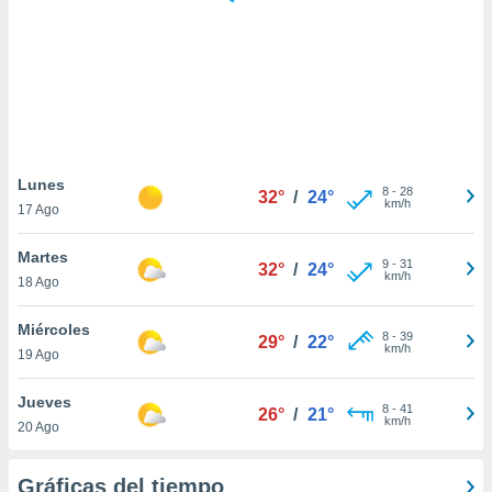
 botón
.
nto,
cios
kies,
ores únicos
Lunes
8
-
28
as similares
32°
/
24°
km/h
17 Ago
nar,
rocesar
Martes
onales como
9
-
31
32°
/
24°
km/h
 este sitio
18 Ago
recciones IP
ficadores de
Miércoles
8
-
39
29°
/
22°
 posible
km/h
19 Ago
s
 traten tus
Jueves
nales en
8
-
41
26°
/
21°
km/h
 interés
20 Ago
go a lo que
nerte. Para
Gráficas del tiempo
retirar su