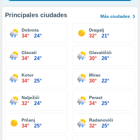
Principales ciudades
Más ciudades
Dobrota
Dragalj
34°
24°
32°
21°
Glavati
Glavatičići
34°
24°
30°
26°
Kotor
Mirac
34°
25°
30°
22°
Nalježići
Perast
32°
24°
34°
25°
Prčanj
Radanovići
34°
25°
32°
25°