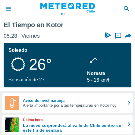
El Tiempo en Kotor
privacidad
05:28
Viernes
...
o de
eteored.cl)
borado por
Soleado
es para
26°
ue la
 que se
e calidad.
Noreste
eder a este
Sensación de 27°
5
16 km/h
ediante las
opciones:
ookies y
Aviso de nivel naranja
Alerta importante por altas temperaturas en Kotor hoy
e forma
d digital
Última hora
ada, basada
La nieve sorprenderá al valle de Chile centro-sur
este fin de semana
mación