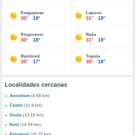
Kragujevac
Lapovo
30°
19°
31°
19°
Progoreoci
Rača
30°
18°
31°
19°
Ranilović
Topola
30°
17°
30°
18°
Localidades cercanas
Aerodrom
(4.58 km)
Čestin
(11.8 km)
Gruža
(13.18 km)
Knić
(14.59 km)
Pajsijević
(16.75 km)