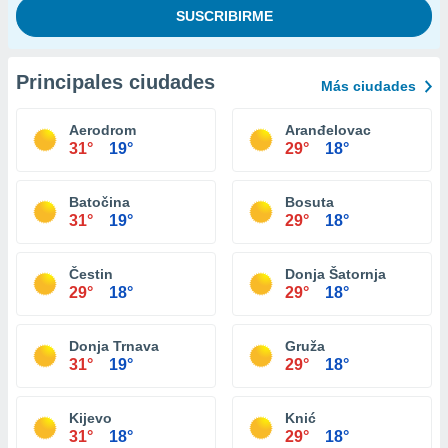
Principales ciudades
Más ciudades
Aerodrom
Aranđelovac
31°
19°
29°
18°
Batočina
Bosuta
31°
19°
29°
18°
Čestin
Donja Šatornja
29°
18°
29°
18°
Donja Trnava
Gruža
31°
19°
29°
18°
Kijevo
Knić
31°
18°
29°
18°