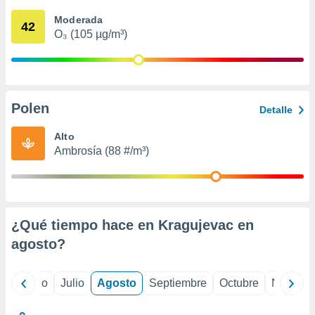
 seleccionar
o.
Moderada
42
O₃ (105 µg/m³)
calización
precisa e
ión mediante
, publicidad
Polen
Detalle
dos,
 publicidad
Alto
,
Ambrosía (88 #/m³)
ón de
 desarrollo
s.
tros 1199
ios
¿Qué tiempo hace en Kragujevac en
agosto
?
yo
Junio
Julio
Agosto
Septiembre
Octubre
Noviemb