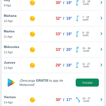
11
-
28
30°
/
19°
km/h
9 Ago
do en
 mismo.
sultar más
Mañana
7
-
19
32°
/
19°
 en nuestra
km/h
10 Ago
 Cookies
y
ualquier
Martes
8
-
20
33°
/
19°
km/h
11 Ago
ento
 botón
ación de
Miércoles
16
-
36
33°
/
20°
kies
km/h
12 Ago
 disponible
e nuestra
Jueves
11
-
27
.
29°
/
18°
km/h
13 Ago
IVAMENTE,
¡Descarga
GRATIS
la app de
Instalar
Meteored!
as
 a cookies
Viernes
 no aceptar
10
-
27
30°
/
17°
km/h
14 Ago
ón de