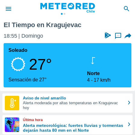
El Tiempo en Kragujevac
privacidad
18:55
Domingo
...
o de
eteored.cl)
borado por
Soleado
es para
27°
ue la
 que se
e calidad.
Norte
eder a este
Sensación de 27°
4
17 km/h
ediante las
opciones:
Aviso de nivel amarillo
ookies y
Alerta moderada por altas temperaturas en Kragujevac
e forma
hoy
d digital
Última hora
ada, basada
Alerta meteorológica: fuertes lluvias y tormentas
dejarán hasta 80 mm en el Norte
mación