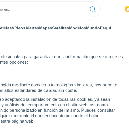
ticias
Vídeos
Alertas
Mapas
Satélites
Modelos
Mundo
Esquí
ofesionales para garantizar que la información que se ofrece es
entes opciones:
ecogida mediante cookies o tecnologías similares, nos permite
on altos estándares de calidad sin coste.
eb aceptando la instalación de todas las cookies, ya sean
 y análisis del comportamiento en el sitio web, así como
...
ntenido personalizado en función del mismo. Puedes consultar
alquier momento el consentimiento pulsando el botón
Por hora
uestra página web.
Lluvias débiles en las próximas
horas