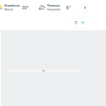
Kraskovo
Temuco
Osorno
30°
6°
Moscú
Araucanía
Los Lagos
°C