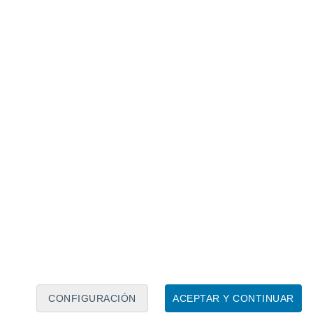
Calendario lunar
Lun
Mar
Mié
Jue
Vie
Sáb
Dom
7
8
9
10
11
12
13
14
15
16
17
18
19
20
CONFIGURACIÓN
ACEPTAR Y CONTINUAR