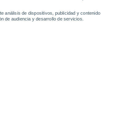
2.3 mm
2.8 mm
0.7 mm
24°
/
13°
25°
/
15°
21°
/
13°
17°
/
12°
e análisis de dispositivos, publicidad y contenido
n de audiencia y desarrollo de servicios.
-
15
km/h
17
-
39
km/h
16
-
39
km/h
20
-
49
km/h
agosto
Suroeste
5 Medio
7
-
19 km/h
FPS:
6-10
Suroeste
5 Medio
9
-
25 km/h
FPS:
6-10
Suroeste
5 Medio
11
-
29 km/h
FPS:
6-10
Suroeste
5 Medio
14
-
34 km/h
FPS:
6-10