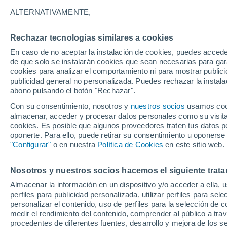
29°
ALTERNATIVAMENTE,
Rechazar tecnologías similares a cookies
UV
5 Medi
En caso de no aceptar la instalación de cookies, puedes accede
Sensación de 31°
FPS
6-10
de que solo se instalarán cookies que sean necesarias para garan
cookies para analizar el comportamiento ni para mostrar publici
publicidad general no personalizada. Puedes rechazar la instala
abono pulsando el botón "Rechazar".
Última hora
La nieve sorprenderá al valle de Chile centro-
Con su consentimiento, nosotros y
nuestros socios
usamos cooki
este fin de semana
almacenar, acceder y procesar datos personales como su visita e
cookies. Es posible que algunos proveedores traten tus datos pe
Tiempo 1 - 7 días
Actualidad
Mapa de lluvia
Satél
oponerte. Para ello, puede retirar su consentimiento u oponerse
"Configurar"
o en nuestra
Política de Cookies
en este sitio web.
Nosotros y nuestros socios hacemos el siguiente trata
Mañana
Domingo
Hoy
Almacenar la información en un dispositivo y/o acceder a ella, 
8 Ago
9 Ago
7 Ago
perfiles para publicidad personalizada, utilizar perfiles para sele
personalizar el contenido, uso de perfiles para la selección de c
medir el rendimiento del contenido, comprender al público a tra
procedentes de diferentes fuentes, desarrollo y mejora de los se
80%