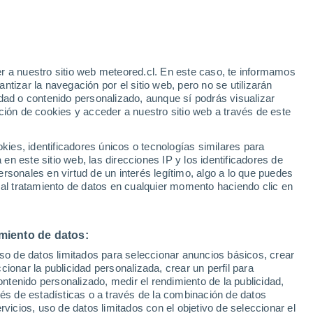
o
r a nuestro sitio web meteored.cl. En este caso, te informamos
tizar la navegación por el sitio web, pero no se utilizarán
dad o contenido personalizado, aunque sí podrás visualizar
ción de cookies y acceder a nuestro sitio web a través de este
sur
es, identificadores únicos o tecnologías similares para
n este sitio web, las direcciones IP y los identificadores de
rsonales en virtud de un interés legítimo, algo a lo que puedes
ites
Modelos
 al tratamiento de datos en cualquier momento haciendo clic en
miento de datos:
Lunes
Martes
Miércoles
Jueves
uso de datos limitados para seleccionar anuncios básicos, crear
10 Ago
11 Ago
12 Ago
13 Ago
ccionar la publicidad personalizada, crear un perfil para
ontenido personalizado, medir el rendimiento de la publicidad,
vés de estadísticas o a través de la combinación de datos
rvicios, uso de datos limitados con el objetivo de seleccionar el
70%
70%
50%