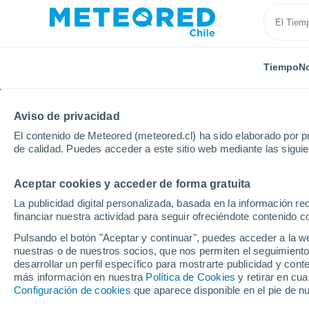
Tiempo
No
Aviso de privacidad
El contenido de Meteored (meteored.cl) ha sido elaborado por pr
de calidad. Puedes acceder a este sitio web mediante las sigui
Aceptar cookies y acceder de forma gratuita
Inicio
Rusia
Óblast de Moscú
Kraskovo
La publicidad digital personalizada, basada en la información r
financiar nuestra actividad para seguir ofreciéndote contenido c
El Tiempo en Kraskovo
Pulsando el botón "Aceptar y continuar", puedes acceder a la w
nuestras o de nuestros socios, que nos permiten el seguimiento
11:14
Viernes
desarrollar un perfil específico para mostrarte publicidad y co
más información en nuestra
Política de Cookies
y retirar en cu
Configuración de cookies
que aparece disponible en el pie de n
Nubes y claros