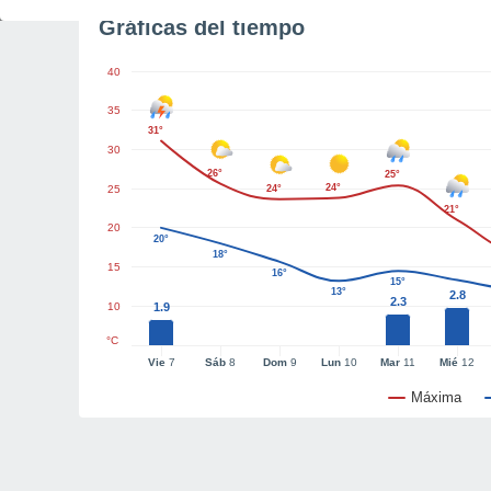
Gráficas del tiempo
40
35
31°
30
26°
25°
24°
25
24°
21°
20
20°
18°
15
16°
15°
13°
2.8
2.3
10
1.9
°C
Vie
7
Sáb
8
Dom
9
Lun
10
Mar
11
Mié
12
Máxima