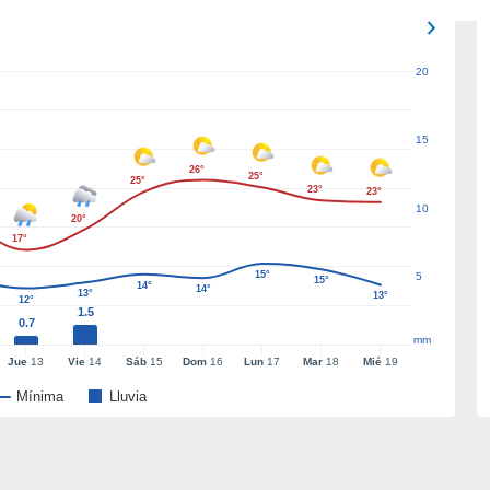
20
15
26°
25°
25°
23°
23°
10
20°
17°
15°
5
15°
14°
14°
13°
13°
12°
1.5
0.7
mm
Jue
13
Vie
14
Sáb
15
Dom
16
Lun
17
Mar
18
Mié
19
Mínima
Lluvia