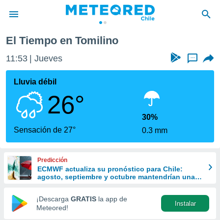
El Tiempo en Tomilino
privacidad
11:53
Jueves
...
o de
eteored.cl)
borado por
Lluvia débil
es para
26°
ue la
 que se
e calidad.
30%
eder a este
Sensación de 27°
0.3 mm
ediante las
opciones:
Predicción
ookies y
ECMWF actualiza su pronóstico para Chile:
e forma
agosto, septiembre y octubre mantendrían una
señal favorable para las lluvias
d digital
¡Descarga
GRATIS
la app de
Instalar
ada, basada
Meteored!
mación