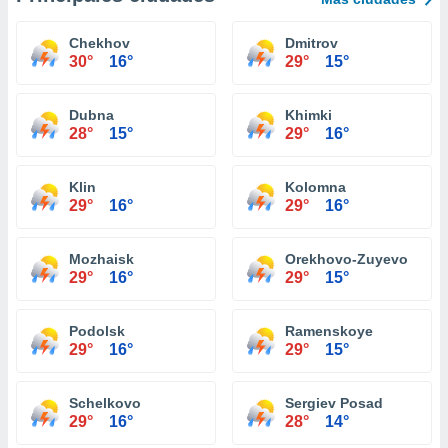
Chekhov
Dmitrov
30°
16°
29°
15°
Dubna
Khimki
28°
15°
29°
16°
Klin
Kolomna
29°
16°
29°
16°
Mozhaisk
Orekhovo-Zuyevo
29°
16°
29°
15°
Podolsk
Ramenskoye
29°
16°
29°
15°
Schelkovo
Sergiev Posad
29°
16°
28°
14°