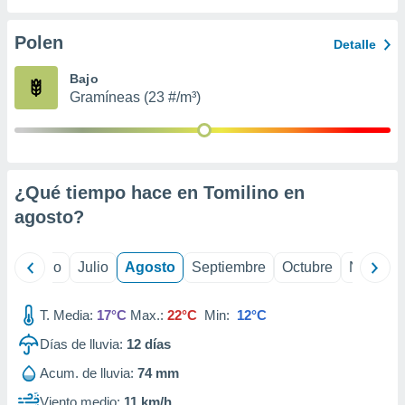
 seleccionar
o.
Polen
Detalle
calización
precisa e
Bajo
ión mediante
Gramíneas (23 #/m³)
, publicidad
dos,
 publicidad
,
¿Qué tiempo hace en Tomilino en
ón de
agosto
?
 desarrollo
s.
tros 1199
yo
Junio
Julio
Agosto
Septiembre
Octubre
Noviemb
ios
T. Media:
17°C
Max.:
22°C
Min:
12°C
Días de lluvia:
12
días
Acum. de lluvia:
74 mm
Viento medio:
11 km/h