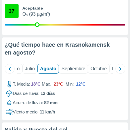
 seleccionar
o.
Aceptable
37
O₃ (93 µg/m³)
calización
precisa e
ión mediante
, publicidad
¿Qué tiempo hace en Krasnokamensk
dos,
en
agosto
?
 publicidad
,
ón de
yo
Junio
Julio
Agosto
Septiembre
Octubre
Noviemb
 desarrollo
s.
T. Media:
18°C
Max.:
23°C
Min:
12°C
tros 1199
ios
Días de lluvia:
12
días
Acum. de lluvia:
82 mm
Viento medio:
11 km/h
Salida y Puesta del sol