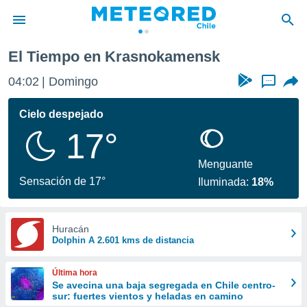
El Tiempo en Krasnokamensk
privacidad
04:02
Domingo
...
o de
eteored.cl)
borado por
Cielo despejado
es para
17°
ue la
 que se
e calidad.
Menguante
eder a este
Sensación de 17°
Iluminada:
18%
ediante las
opciones:
ookies y
Huracán
Dolphin A 2.601 kms de distancia
e forma
d digital
Última hora
ada, basada
Se avecina una baja segregada en Chile centro-
sur: fuertes vientos y heladas en camino
mación