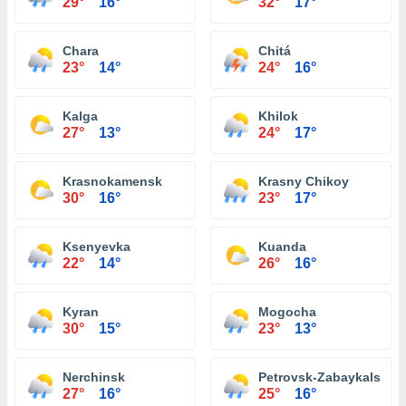
29°
16°
32°
17°
Chara
Chitá
23°
14°
24°
16°
Kalga
Khilok
27°
13°
24°
17°
Krasnokamensk
Krasny Chikoy
30°
16°
23°
17°
Ksenyevka
Kuanda
22°
14°
26°
16°
Kyran
Mogocha
30°
15°
23°
13°
Nerchinsk
Petrovsk-Zabaykalsky
27°
16°
25°
16°