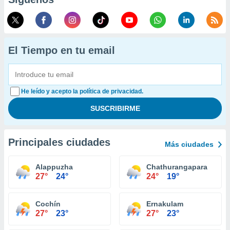
El Tiempo en tu email
He leído y acepto la política de privacidad.
Principales ciudades
Más ciudades
Alappuzha
Chathurangapara
27°
24°
24°
19°
Cochín
Ernakulam
27°
23°
27°
23°