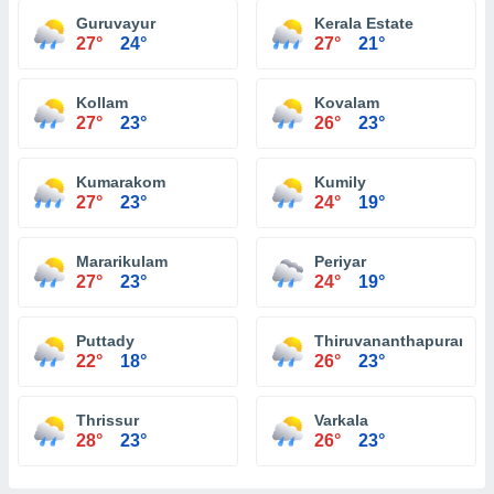
Guruvayur
Kerala Estate
27°
24°
27°
21°
Kollam
Kovalam
27°
23°
26°
23°
Kumarakom
Kumily
27°
23°
24°
19°
Mararikulam
Periyar
27°
23°
24°
19°
Puttady
Thiruvananthapuram
22°
18°
26°
23°
Thrissur
Varkala
28°
23°
26°
23°