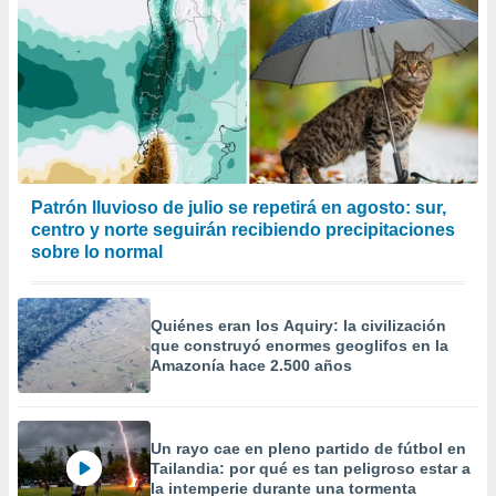
Patrón lluvioso de julio se repetirá en agosto: sur,
centro y norte seguirán recibiendo precipitaciones
sobre lo normal
Quiénes eran los Aquiry: la civilización
que construyó enormes geoglifos en la
Amazonía hace 2.500 años
Un rayo cae en pleno partido de fútbol en
Tailandia: por qué es tan peligroso estar a
la intemperie durante una tormenta