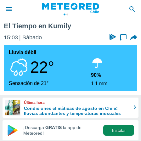
El Tiempo en Kumily
privacidad
15:03
Sábado
...
o de
eteored.cl)
borado por
Lluvia débil
es para
22°
ue la
 que se
e calidad.
90%
eder a este
Sensación de 21°
1.1 mm
ediante las
opciones:
Última hora
ookies y
Condiciones climáticas de agosto en Chile:
e forma
lluvias abundantes y temperaturas inusuales
d digital
¡Descarga
GRATIS
la app de
Instalar
ada, basada
Meteored!
mación