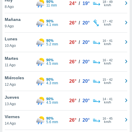
90%
18
-
49
24°
/
19°
11 mm
km/h
8 Ago
do en
 mismo.
sultar más
Mañana
90%
17
-
42
26°
/
20°
 en nuestra
4.1 mm
km/h
9 Ago
 Cookies
y
ualquier
Lunes
90%
16
-
41
26°
/
20°
5.2 mm
km/h
10 Ago
ento
 botón
ación de
Martes
90%
16
-
42
26°
/
20°
kies
4.5 mm
km/h
11 Ago
 disponible
e nuestra
Miércoles
90%
15
-
42
.
26°
/
20°
4.3 mm
km/h
12 Ago
IVAMENTE,
Jueves
90%
14
-
41
26°
/
20°
4.5 mm
km/h
13 Ago
as
 a cookies
Viernes
90%
16
-
45
26°
/
20°
5.6 mm
km/h
 no aceptar
14 Ago
ón de