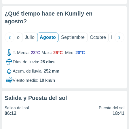
 seleccionar
o.
¿Qué tiempo hace en Kumily en
calización
precisa e
agosto
?
ión mediante
, publicidad
yo
Junio
Julio
Agosto
Septiembre
Octubre
Noviemb
dos,
T. Media:
23°C
Max.:
26°C
Min:
20°C
 publicidad
,
Días de lluvia:
28
días
ón de
 desarrollo
Acum. de lluvia:
252 mm
s.
Viento medio:
10 km/h
tros 1199
ios
Salida y Puesta del sol
Salida del sol
Puesta del sol
06:12
18:41