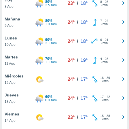
80%
8
-
25
23°
/
18°
2.5 mm
km/h
8 Ago
do en
 mismo.
sultar más
Mañana
80%
7
-
24
24°
/
18°
 en nuestra
1.3 mm
km/h
9 Ago
 Cookies
y
ualquier
Lunes
90%
6
-
21
24°
/
18°
2.1 mm
km/h
10 Ago
ento
 botón
ación de
Martes
70%
4
-
23
24°
/
19°
kies
1.1 mm
km/h
11 Ago
 disponible
e nuestra
Miércoles
16
-
39
.
24°
/
17°
km/h
12 Ago
IVAMENTE,
Jueves
60%
17
-
42
24°
/
17°
0.3 mm
km/h
13 Ago
as
 a cookies
Viernes
15
-
38
23°
/
17°
km/h
 no aceptar
14 Ago
ón de