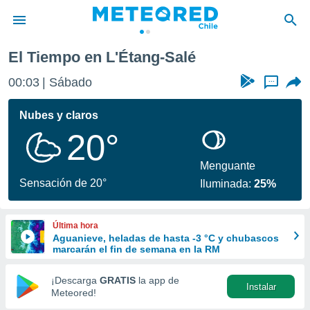
El Tiempo en L'Étang-Salé
privacidad
00:03
Sábado
...
o de
eteored.cl)
borado por
Nubes y claros
es para
20°
ue la
 que se
e calidad.
Menguante
eder a este
Sensación de 20°
Iluminada:
25%
ediante las
opciones:
Última hora
ookies y
Aguanieve, heladas de hasta -3 °C y chubascos
e forma
marcarán el fin de semana en la RM
d digital
¡Descarga
GRATIS
la app de
Instalar
ada, basada
Meteored!
mación