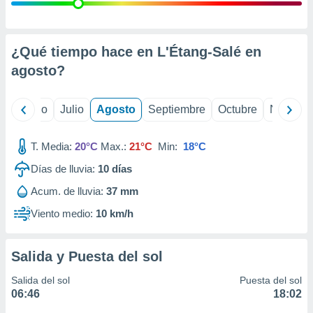
 seleccionar
o.
calización
precisa e
¿Qué tiempo hace en L'Étang-Salé en
ión mediante
agosto
?
, publicidad
yo
Junio
Julio
Agosto
Septiembre
Octubre
Noviemb
dos,
 publicidad
,
T. Media:
20°C
Max.:
21°C
Min:
18°C
ón de
Días de lluvia:
10
días
 desarrollo
s.
Acum. de lluvia:
37 mm
tros 1199
Viento medio:
10 km/h
ios
Salida y Puesta del sol
Salida del sol
Puesta del sol
06:46
18:02