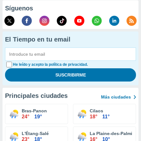
Síguenos
El Tiempo en tu email
He leído y acepto la política de privacidad.
Principales ciudades
Más ciudades
Bras-Panon
Cilaos
24°
19°
18°
11°
L'Étang-Salé
La Plaine-des-Palmiste
23°
18°
16°
10°