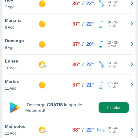
13
-
32
36°
/
22°
km/h
7 Ago
do en
 mismo.
sultar más
Mañana
16
-
35
37°
/
22°
 en nuestra
km/h
8 Ago
 Cookies
y
ualquier
Domingo
13
-
35
37°
/
20°
km/h
9 Ago
ento
 botón
ación de
Lunes
13
-
42
36°
/
22°
kies
km/h
10 Ago
 disponible
e nuestra
Martes
17
-
40
.
37°
/
21°
km/h
11 Ago
IVAMENTE,
¡Descarga
GRATIS
la app de
Instalar
Meteored!
as
 a cookies
Miércoles
 no aceptar
10
-
44
38°
/
22°
km/h
12 Ago
ón de