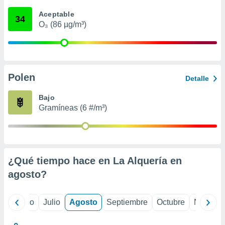
 seleccionar
o.
Aceptable
34
O₃ (86 µg/m³)
calización
precisa e
ión mediante
, publicidad
Polen
Detalle
dos,
 publicidad
Bajo
,
Gramíneas (6 #/m³)
ón de
 desarrollo
s.
tros 1199
ios
¿Qué tiempo hace en La Alquería en
agosto
?
yo
Junio
Julio
Agosto
Septiembre
Octubre
Noviemb