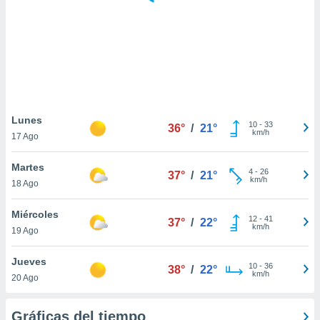
 botón
.
nto,
cios
kies,
ores únicos
Lunes
10
-
33
as similares
36°
/
21°
km/h
17 Ago
nar,
rocesar
Martes
onales como
4
-
26
37°
/
21°
km/h
 este sitio
18 Ago
recciones IP
ficadores de
Miércoles
12
-
41
37°
/
22°
 posible
km/h
19 Ago
s
 traten tus
Jueves
nales en
10
-
36
38°
/
22°
km/h
 interés
20 Ago
go a lo que
nerte. Para
Gráficas del tiempo
retirar su