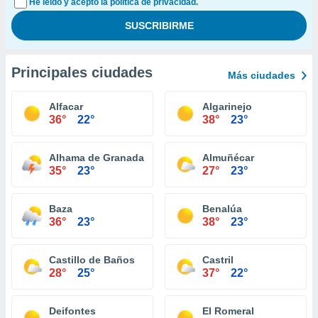
He leído y acepto la política de privacidad.
Principales ciudades
Más ciudades
Alfacar
Algarinejo
36°
22°
38°
23°
Alhama de Granada
Almuñécar
35°
23°
27°
23°
Baza
Benalúa
36°
23°
38°
23°
Castillo de Baños
Castril
28°
25°
37°
22°
Deifontes
El Romeral