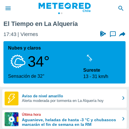
ería
El Tiempo en La Alquería
privacidad
17:43
Viernes
...
o de
eteored.cl)
borado por
Nubes y claros
es para
34°
ue la
 que se
e calidad.
Sureste
eder a este
Sensación de 32°
13
31 km/h
ediante las
opciones:
ookies y
Aviso de nivel amarillo
Alerta moderada por tormenta en La Alquería hoy
e forma
d digital
Última hora
ada, basada
Aguanieve, heladas de hasta -3 °C y chubascos
marcarán el fin de semana en la RM
mación