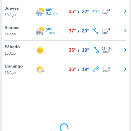
uedes
uestro sitio
Jueves
60%
8
-
44
35°
/
22°
ed.cl. En
0.2 mm
km/h
13 Ago
te
 de que
Viernes
50%
talarán
7
-
34
37°
/
20°
1 mm
km/h
14 Ago
e sean
para
a
Sábado
13
-
34
35°
/
19°
por el sitio
km/h
15 Ago
o se
cookies para
Domingo
10
-
51
36°
/
19°
km/h
16 Ago
nto ni para
licidad o
ado, aunque
sualizar
general no
ada. Puedes
 instalación
y acceder a
io web a
ste abono