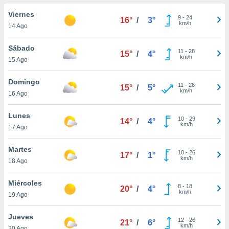
do en
Viernes
9
-
24
16°
/
3°
 mismo.
km/h
14 Ago
sultar más
 en nuestra
Sábado
11
-
28
 Cookies
y
15°
/
4°
km/h
15 Ago
ualquier
ento
Domingo
11
-
26
15°
/
5°
 botón
km/h
16 Ago
ación de
kies
Lunes
10
-
29
 disponible
14°
/
4°
km/h
17 Ago
e nuestra
.
Martes
10
-
26
17°
/
1°
km/h
IVAMENTE,
18 Ago
Miércoles
8
-
18
20°
/
4°
as
km/h
19 Ago
 a cookies
 no aceptar
Jueves
12
-
26
21°
/
6°
ón de
km/h
20 Ago