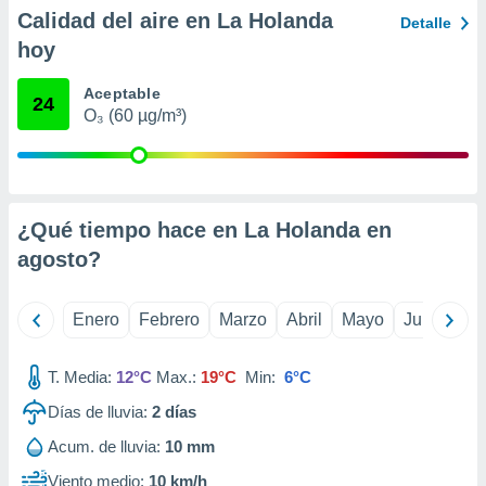
ento u
Calidad del aire en La Holanda
Detalle
hoy
 de datos
er momento
Aceptable
ic en
24
O₃ (60 µg/m³)
o en
 Cookies
en
eb.
y
¿Qué tiempo hace en La Holanda en
socios
agosto
?
el
to de
Enero
Febrero
Marzo
Abril
Mayo
Junio
Ju
la
 en un
T. Media:
12°C
Max.:
19°C
Min:
6°C
 y/o acceder
Días de lluvia:
2
días
 de datos
ara
Acum. de lluvia:
10 mm
 anuncios
ar perfiles
Viento medio:
10 km/h