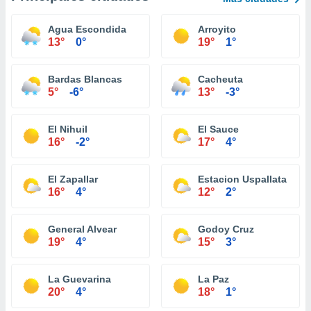
Agua Escondida
Arroyito
13°
0°
19°
1°
Bardas Blancas
Cacheuta
5°
-6°
13°
-3°
El Nihuil
El Sauce
16°
-2°
17°
4°
El Zapallar
Estacion Uspallata
16°
4°
12°
2°
General Alvear
Godoy Cruz
19°
4°
15°
3°
La Guevarina
La Paz
20°
4°
18°
1°