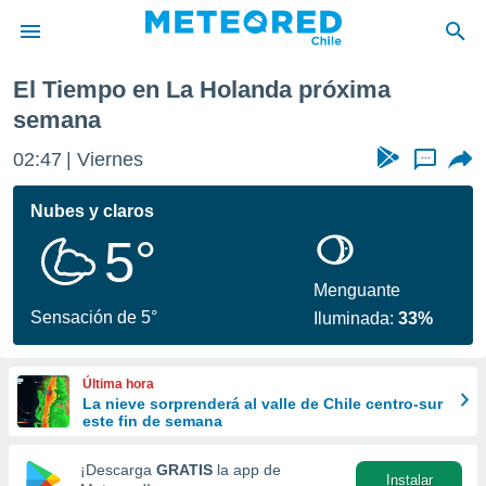
xima semana
El Tiempo en La Holanda próxima
privacidad
semana
o de
eteored.cl)
02:47
Viernes
...
borado por
es para
Nubes y claros
ue la
 que se
5°
e calidad.
eder a este
Menguante
ediante las
Sensación de 5°
opciones:
Iluminada:
33%
ookies y
e forma
Última hora
La nieve sorprenderá al valle de Chile centro-sur
este fin de semana
d digital
ada, basada
¡Descarga
GRATIS
la app de
mación
Instalar