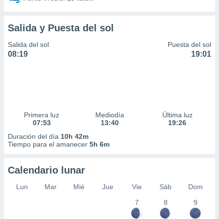
idad
a, utilizar
a
Salida y Puesta del sol
 la
Salida del sol
Puesta del sol
da, crear un
08:19
19:01
personalizar
o, uso de
a la
e contenido
do, medir el
 de la
Primera luz
Mediodía
Última luz
medir el
07:53
13:40
19:26
 del
 comprender
Duración del día
10h 42m
Tiempo para el amanecer
5h 6m
 través de
s o a través
nación de
Calendario lunar
edentes de
fuentes,
Lun
Mar
Mié
Jue
Vie
Sáb
Dom
y mejora de
os, uso de
7
8
9
ados con el