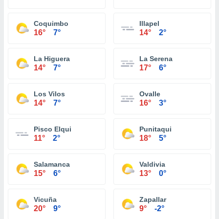
Coquimbo
Illapel
16°
7°
14°
2°
La Higuera
La Serena
14°
7°
17°
6°
Los Vilos
Ovalle
14°
7°
16°
3°
Pisco Elqui
Punitaqui
11°
2°
18°
5°
Salamanca
Valdivia
15°
6°
13°
0°
Vicuña
Zapallar
20°
9°
9°
-2°