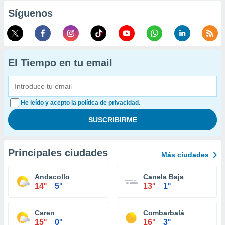
Síguenos
El Tiempo en tu email
He leído y acepto la política de privacidad.
Principales ciudades
Más ciudades
Andacollo
Canela Baja
14°
5°
13°
1°
Caren
Combarbalá
15°
0°
16°
3°