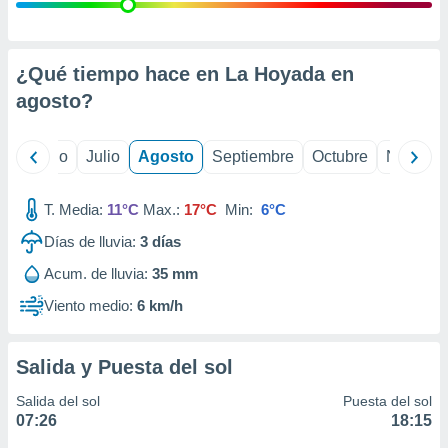
 seleccionar
o.
calización
precisa e
¿Qué tiempo hace en La Hoyada en
ión mediante
agosto
?
, publicidad
yo
Junio
Julio
Agosto
Septiembre
Octubre
Noviemb
dos,
 publicidad
,
T. Media:
11°C
Max.:
17°C
Min:
6°C
ón de
Días de lluvia:
3
días
 desarrollo
s.
Acum. de lluvia:
35 mm
tros 1199
Viento medio:
6 km/h
ios
Salida y Puesta del sol
Salida del sol
Puesta del sol
07:26
18:15