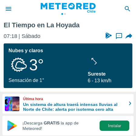
El Tiempo en La Hoyada
privacidad
07:18
Sábado
...
o de
eteored.cl)
borado por
Nubes y claros
es para
3°
ue la
 que se
e calidad.
Sureste
eder a este
Sensación de 1°
6
13 km/h
ediante las
opciones:
Última hora
ookies y
Un sistema de altura traerá intensas lluvias al
e forma
Norte de Chile: alerta por isoterma cero alta
d digital
¡Descarga
GRATIS
la app de
Instalar
ada, basada
Meteored!
mación