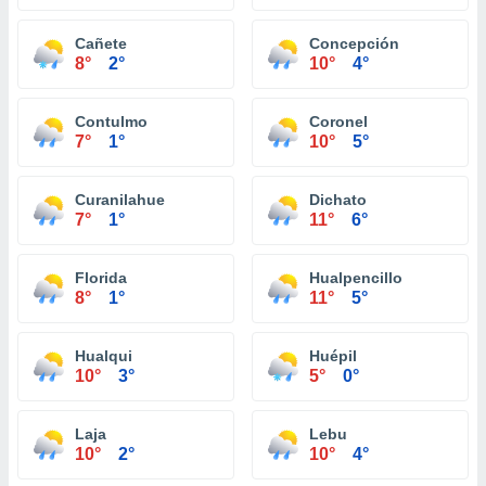
Cañete
Concepción
8°
2°
10°
4°
Contulmo
Coronel
7°
1°
10°
5°
Curanilahue
Dichato
7°
1°
11°
6°
Florida
Hualpencillo
8°
1°
11°
5°
Hualqui
Huépil
10°
3°
5°
0°
Laja
Lebu
10°
2°
10°
4°