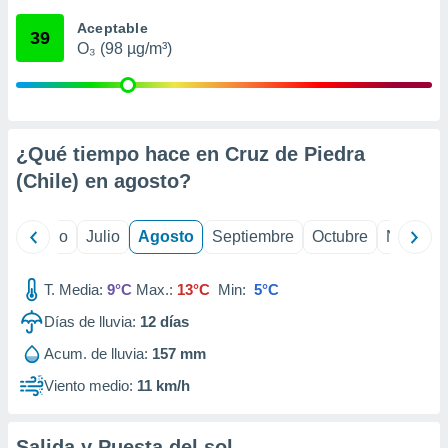
 seleccionar
o.
Aceptable
39
O₃ (98 µg/m³)
calización
precisa e
ión mediante
, publicidad
¿Qué tiempo hace en Cruz de Piedra
dos,
(Chile) en
agosto
?
 publicidad
,
ón de
yo
Junio
Julio
Agosto
Septiembre
Octubre
Noviemb
 desarrollo
s.
T. Media:
9°C
Max.:
13°C
Min:
5°C
tros 1199
ios
Días de lluvia:
12
días
Acum. de lluvia:
157 mm
Viento medio:
11 km/h
Salida y Puesta del sol