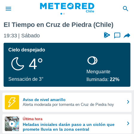
El Tiempo en Cruz de Piedra (Chile)
privacidad
19:33
Sábado
...
o de
eteored.cl)
borado por
Cielo despejado
es para
4°
ue la
 que se
e calidad.
Menguante
eder a este
Sensación de 3°
Iluminada:
22%
ediante las
opciones:
ookies y
Aviso de nivel amarillo
Alerta moderada por tormenta en Cruz de Piedra hoy
e forma
d digital
Última hora
ada, basada
Heladas iniciales darán paso a un ciclón que
promete lluvia en la zona central
mación