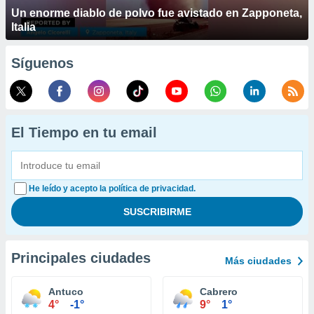
Un enorme diablo de polvo fue avistado en Zapponeta,
Italia
Síguenos
El Tiempo en tu email
He leído y acepto la política de privacidad.
Principales ciudades
Más ciudades
Antuco
Cabrero
4°
-1°
9°
1°