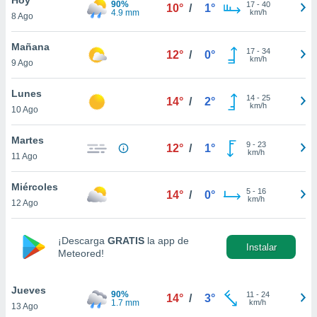
90%
17
-
40
10°
/
1°
4.9 mm
km/h
8 Ago
do en
 mismo.
sultar más
Mañana
17
-
34
12°
/
0°
 en nuestra
km/h
9 Ago
 Cookies
y
ualquier
Lunes
14
-
25
14°
/
2°
km/h
10 Ago
ento
 botón
ación de
Martes
9
-
23
12°
/
1°
kies
km/h
11 Ago
 disponible
e nuestra
Miércoles
5
-
16
.
14°
/
0°
km/h
12 Ago
IVAMENTE,
¡Descarga
GRATIS
la app de
Instalar
Meteored!
as
 a cookies
Jueves
 no aceptar
90%
11
-
24
14°
/
3°
1.7 mm
km/h
13 Ago
ón de