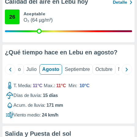
 seleccionar
Calidad del aire en Lebu hoy
Detalle
o.
Aceptable
calización
26
O₃ (64 µg/m³)
precisa e
ión mediante
, publicidad
dos,
¿Qué tiempo hace en Lebu en
agosto
?
 publicidad
,
ón de
yo
Junio
Julio
Agosto
Septiembre
Octubre
Noviemb
 desarrollo
s.
T. Media:
11°C
Max.:
11°C
Min:
10°C
tros 1199
Días de lluvia:
15
días
ios
Acum. de lluvia:
171 mm
Viento medio:
24 km/h
Salida y Puesta del sol