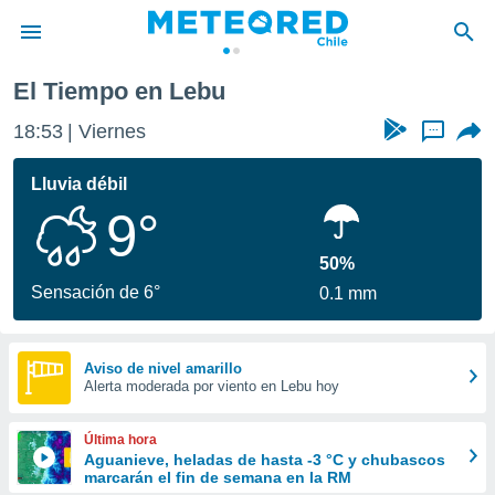
El Tiempo en Lebu
privacidad
18:53
Viernes
...
o de
eteored.cl)
borado por
Lluvia débil
es para
9°
ue la
 que se
e calidad.
50%
eder a este
Sensación de 6°
0.1 mm
ediante las
opciones:
ookies y
Aviso de nivel amarillo
Alerta moderada por viento en Lebu hoy
e forma
d digital
Última hora
ada, basada
Aguanieve, heladas de hasta -3 °C y chubascos
marcarán el fin de semana en la RM
mación