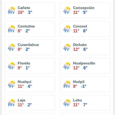
Cañete
Concepción
10°
3°
11°
5°
Contulmo
Coronel
8°
2°
11°
6°
Curanilahue
Dichato
9°
2°
12°
6°
Florida
Hualpencillo
9°
1°
12°
6°
Hualqui
Huépil
11°
4°
8°
-1°
Laja
Lebu
11°
2°
11°
7°