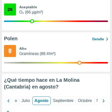
 seleccionar
o.
Aceptable
26
O₃ (66 µg/m³)
calización
precisa e
ión mediante
, publicidad
Polen
Detalle
dos,
 publicidad
Alto
,
Gramíneas (86 #/m³)
ón de
 desarrollo
s.
tros 1199
ios
¿Qué tiempo hace en La Molina
(Cantabria) en
agosto
?
yo
Junio
Julio
Agosto
Septiembre
Octubre
Noviemb