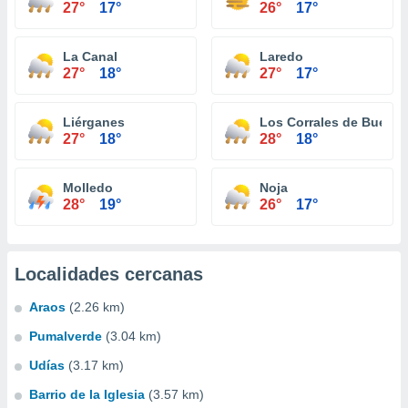
27°
17°
26°
17°
La Canal
Laredo
27°
18°
27°
17°
Liérganes
Los Corrales de Buelna
27°
18°
28°
18°
Molledo
Noja
28°
19°
26°
17°
Localidades cercanas
Araos
(2.26 km)
Pumalverde
(3.04 km)
Udías
(3.17 km)
Barrio de la Iglesia
(3.57 km)