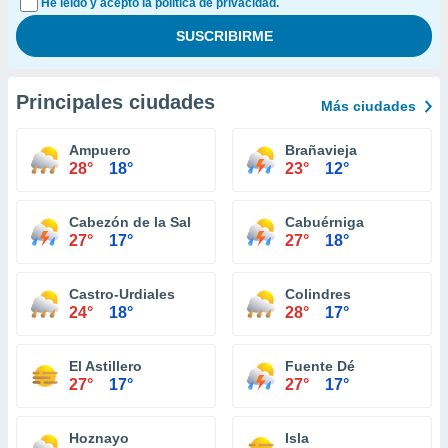
He leído y acepto la política de privacidad.
Principales ciudades
Más ciudades
Ampuero
Brañavieja
28°
18°
23°
12°
Cabezón de la Sal
Cabuérniga
27°
17°
27°
18°
Castro-Urdiales
Colindres
24°
18°
28°
17°
El Astillero
Fuente Dé
27°
17°
27°
17°
Hoznayo
Isla