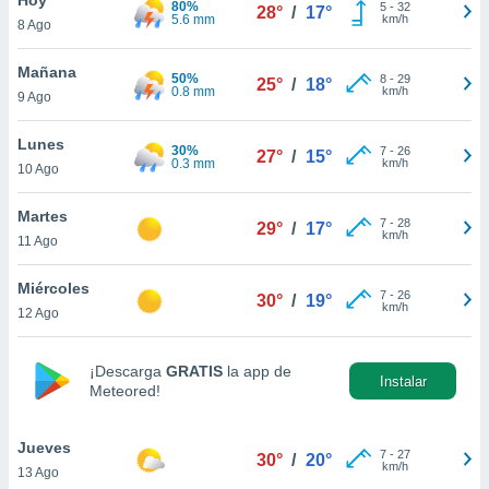
80%
5
-
32
28°
/
17°
5.6 mm
km/h
8 Ago
do en
 mismo.
sultar más
Mañana
50%
8
-
29
25°
/
18°
 en nuestra
0.8 mm
km/h
9 Ago
 Cookies
y
ualquier
Lunes
30%
7
-
26
27°
/
15°
0.3 mm
km/h
10 Ago
ento
 botón
ación de
Martes
7
-
28
29°
/
17°
kies
km/h
11 Ago
 disponible
e nuestra
Miércoles
7
-
26
.
30°
/
19°
km/h
12 Ago
IVAMENTE,
¡Descarga
GRATIS
la app de
Instalar
Meteored!
as
 a cookies
Jueves
 no aceptar
7
-
27
30°
/
20°
km/h
13 Ago
ón de