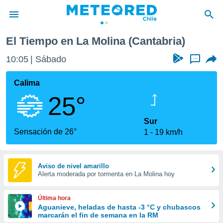
El Tiempo en La Molina (Cantabria)
privacidad
10:05
Sábado
...
o de
eteored.cl)
borado por
Calima
es para
25°
ue la
 que se
e calidad.
Sur
eder a este
Sensación de 26°
1
19 km/h
ediante las
opciones:
ookies y
Aviso de nivel amarillo
Alerta moderada por tormenta en La Molina hoy
e forma
d digital
Última hora
ada, basada
Aguanieve, heladas de hasta -3 °C y chubascos
marcarán el fin de semana en la RM
mación