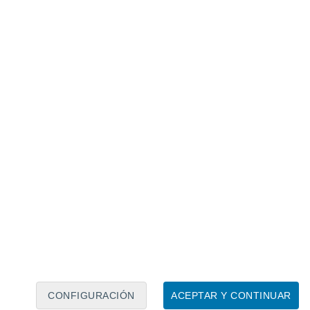
Calendario lunar
Lun
Mar
Mié
Jue
Vie
Sáb
Dom
7
8
9
10
11
12
13
14
15
16
17
18
19
20
CONFIGURACIÓN
ACEPTAR Y CONTINUAR
7.5