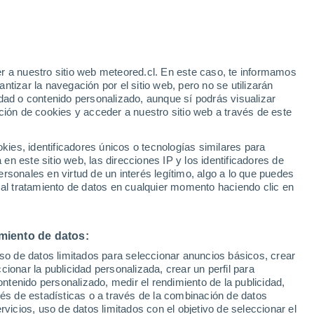
r a nuestro sitio web meteored.cl. En este caso, te informamos
tizar la navegación por el sitio web, pero no se utilizarán
dad o contenido personalizado, aunque sí podrás visualizar
ción de cookies y acceder a nuestro sitio web a través de este
Satélites
Modelos
es, identificadores únicos o tecnologías similares para
n este sitio web, las direcciones IP y los identificadores de
rsonales en virtud de un interés legítimo, algo a lo que puedes
 al tratamiento de datos en cualquier momento haciendo clic en
Lunes
Martes
Miércoles
Jueves
10 Ago
11 Ago
12 Ago
13 Ago
miento de datos:
uso de datos limitados para seleccionar anuncios básicos, crear
ccionar la publicidad personalizada, crear un perfil para
ontenido personalizado, medir el rendimiento de la publicidad,
27°
/
17°
32°
/
18°
34°
/
22°
32°
/
22°
vés de estadísticas o a través de la combinación de datos
rvicios, uso de datos limitados con el objetivo de seleccionar el