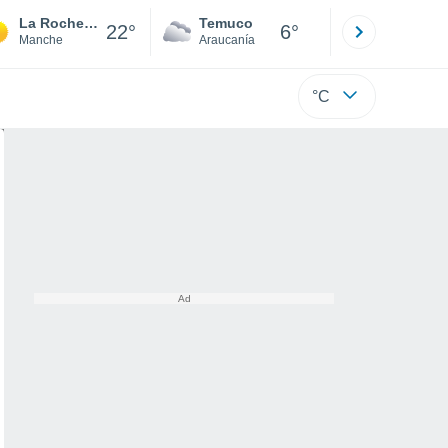
La Rochelle-Normande
Temuco
Osorno
22°
6°
Manche
Araucanía
Los Lagos
°C