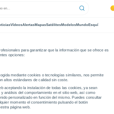
ticias
Vídeos
Alertas
Mapas
Satélites
Modelos
Mundo
Esquí
ofesionales para garantizar que la información que se ofrece es
entes opciones:
elle-Normande
ecogida mediante cookies o tecnologías similares, nos permite
on altos estándares de calidad sin coste.
lle-Normande
eb aceptando la instalación de todas las cookies, ya sean
 y análisis del comportamiento en el sitio web, así como
...
ntenido personalizado en función del mismo. Puedes consultar
alquier momento el consentimiento pulsando el botón
Por hora
uestra página web.
Intervalos nubosos en las
próximas horas