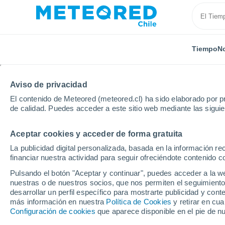
Tiempo
No
Aviso de privacidad
El contenido de Meteored (meteored.cl) ha sido elaborado por pr
de calidad. Puedes acceder a este sitio web mediante las sigui
Aceptar cookies y acceder de forma gratuita
Inicio
Francia
Normandía
Mancha
La Roch
La publicidad digital personalizada, basada en la información r
financiar nuestra actividad para seguir ofreciéndote contenido c
El Tiempo en La Roche
Pulsando el botón "Aceptar y continuar", puedes acceder a la w
nuestras o de nuestros socios, que nos permiten el seguimiento
13:18
Viernes
desarrollar un perfil específico para mostrarte publicidad y co
más información en nuestra
Política de Cookies
y retirar en cu
Configuración de cookies
que aparece disponible en el pie de n
Soleado