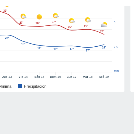
32°
27°
5
27°
26°
25°
25°
23°
22°
19°
2.5
18°
17°
17°
17°
17°
mm
Jue
13
Vie
14
Sáb
15
Dom
16
Lun
17
Mar
18
Mié
19
Mínima
Precipitación