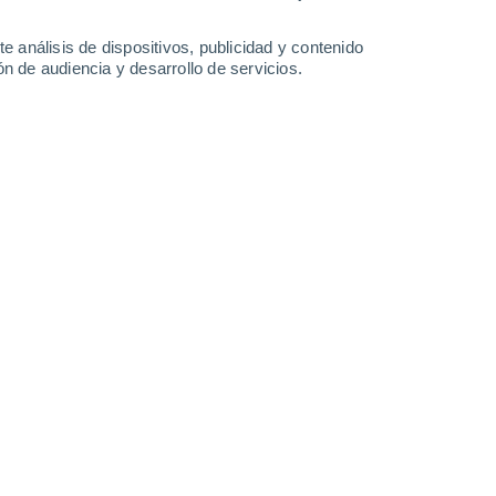
-
30
km/h
21
-
32
km/h
20
-
35
km/h
14
-
32
km/h
e análisis de dispositivos, publicidad y contenido
n de audiencia y desarrollo de servicios.
de hoy
, 7 de agosto
Noreste
6 Alto
4
-
16 km/h
FPS:
15-25
Norte
6 Alto
5
-
19 km/h
FPS:
15-25
Norte
6 Alto
7
-
21 km/h
FPS:
15-25
Norte
5 Medio
9
-
24 km/h
FPS:
6-10
Noroeste
4 Medio
10
-
24 km/h
FPS:
6-10