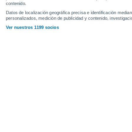
contenido.
15
-
27
km/h
15
-
29
km/h
15
18
-
32
km/h
Datos de localización geográfica precisa e identificación mediant
personalizados, medición de publicidad y contenido, investigació
Pronóstico para La Rochelle-Norman
Ver nuestros 1199 socios
Soleado
21°
13:00
Sensación T.
21°
Soleado
22°
14:00
Sensación T.
22°
Soleado
22°
15:00
Sensación T.
25°
Soleado
23°
16:00
Sensación T.
25°
Soleado
23°
17:00
Sensación T.
25°