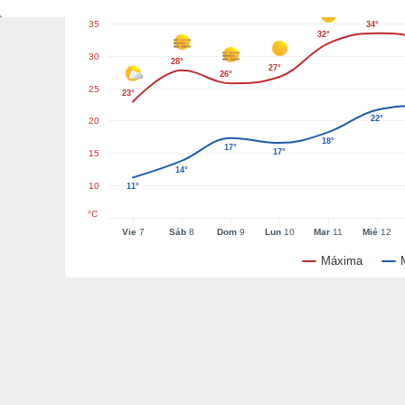
35
34°
32°
30
28°
27°
26°
25
23°
22°
20
18°
17°
17°
15
14°
10
11°
°C
Vie
7
Sáb
8
Dom
9
Lun
10
Mar
11
Mié
12
Máxima