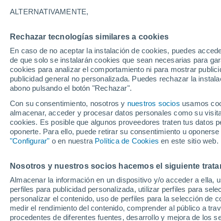
21°
ALTERNATIVAMENTE,
Rechazar tecnologías similares a cookies
UV
6 Alto
En caso de no aceptar la instalación de cookies, puedes accede
Sensación de 21°
FPS
15-25
de que solo se instalarán cookies que sean necesarias para garan
cookies para analizar el comportamiento ni para mostrar publici
publicidad general no personalizada. Puedes rechazar la instala
abono pulsando el botón "Rechazar".
Tiempo 1 - 7 días
Actualidad
Mapa de temperatura
Con su consentimiento, nosotros y
nuestros socios
usamos cooki
almacenar, acceder y procesar datos personales como su visita e
cookies. Es posible que algunos proveedores traten tus datos pe
oponerte. Para ello, puede retirar su consentimiento u oponerse
Mañana
Domingo
Hoy
"Configurar"
o en nuestra
Política de Cookies
en este sitio web.
8 Ago
9 Ago
7 Ago
Nosotros y nuestros socios hacemos el siguiente trata
Almacenar la información en un dispositivo y/o acceder a ella, 
perfiles para publicidad personalizada, utilizar perfiles para sele
personalizar el contenido, uso de perfiles para la selección de c
28°
/
14°
26°
/
17°
23°
/
11°
medir el rendimiento del contenido, comprender al público a tra
procedentes de diferentes fuentes, desarrollo y mejora de los se