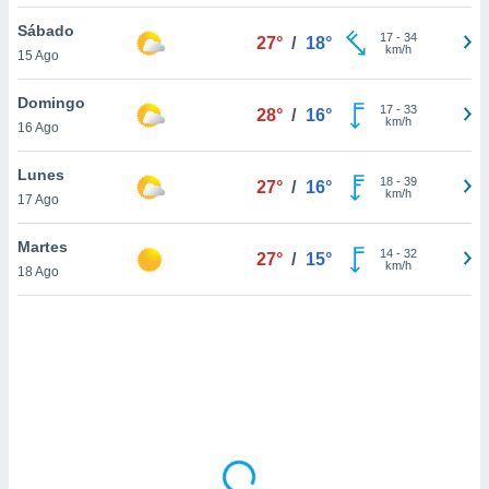
uedes
uestro sitio
Sábado
17
-
34
27°
/
18°
ed.cl. En
km/h
15 Ago
te
 de que
Domingo
talarán
17
-
33
28°
/
16°
km/h
16 Ago
e sean
para
a
Lunes
18
-
39
27°
/
16°
por el sitio
km/h
17 Ago
o se
cookies para
Martes
14
-
32
27°
/
15°
km/h
18 Ago
nto ni para
licidad o
ado, aunque
sualizar
general no
ada. Puedes
 instalación
y acceder a
io web a
ste abono