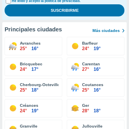
He leído y acepto la política de privacidad.
Principales ciudades
Más ciudades
Avranches
Barfleur
25°
16°
24°
19°
Bricquebec
Carentan
24°
17°
27°
16°
Cherbourg-Octeville
Coutances
25°
18°
25°
16°
Créances
Ger
24°
19°
28°
18°
Granville
Jullouville