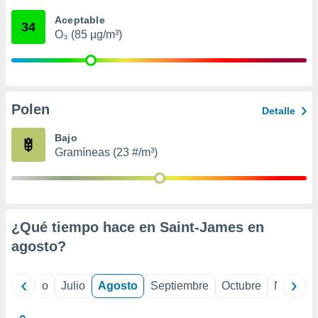
 seleccionar
o.
Aceptable
34
O₃ (85 µg/m³)
calización
precisa e
ión mediante
, publicidad
Polen
Detalle
dos,
 publicidad
Bajo
,
Gramíneas (23 #/m³)
ón de
 desarrollo
s.
tros 1199
ios
¿Qué tiempo hace en Saint-James en
agosto
?
yo
Junio
Julio
Agosto
Septiembre
Octubre
Noviemb