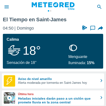
El Tiempo en Saint-James
privacidad
04:50
Domingo
...
o de
eteored.cl)
borado por
Calima
es para
18°
ue la
 que se
e calidad.
Menguante
eder a este
Sensación de 18°
Iluminada:
15%
ediante las
opciones:
ookies y
Aviso de nivel amarillo
Alerta moderada por tormenta en Saint-James hoy
e forma
d digital
Última hora
ada, basada
Heladas iniciales darán paso a un ciclón que
promete lluvia en la zona central
mación