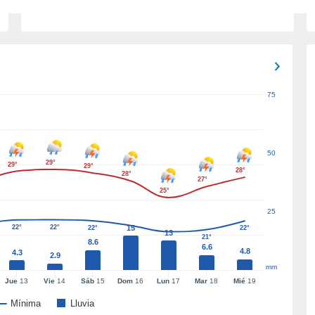
75
50
29°
29°
29°
28°
28°
27°
25°
25
22°
22°
15
22°
22°
13
21°
8.6
6.6
4.8
4.3
2.9
mm
Jue
13
Vie
14
Sáb
15
Dom
16
Lun
17
Mar
18
Mié
19
Mínima
Lluvia