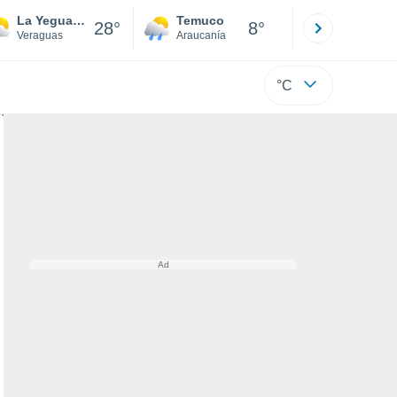
La Yeguada
Temuco
Osorno
28°
8°
Veraguas
Araucanía
Los Lagos
°C