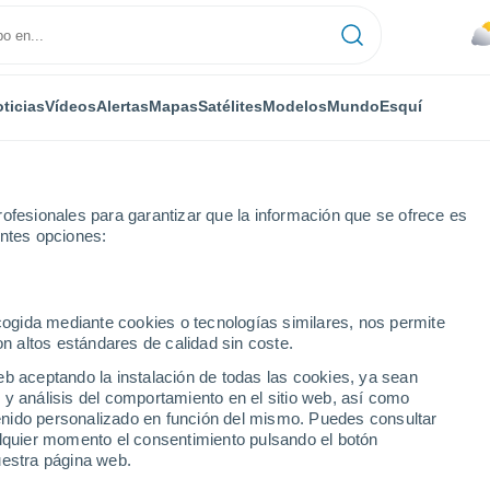
ticias
Vídeos
Alertas
Mapas
Satélites
Modelos
Mundo
Esquí
ofesionales para garantizar que la información que se ofrece es
entes opciones:
ecogida mediante cookies o tecnologías similares, nos permite
on altos estándares de calidad sin coste.
da
eb aceptando la instalación de todas las cookies, ya sean
 y análisis del comportamiento en el sitio web, así como
...
ntenido personalizado en función del mismo. Puedes consultar
alquier momento el consentimiento pulsando el botón
Por hora
uestra página web.
Cielos nubosos en las próximas
horas