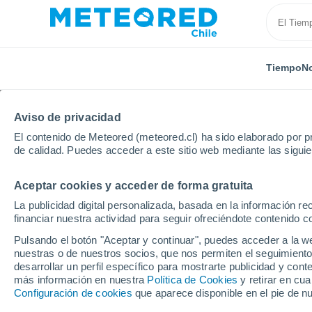
Tiempo
No
Aviso de privacidad
El contenido de Meteored (meteored.cl) ha sido elaborado por pr
de calidad. Puedes acceder a este sitio web mediante las sigui
Aceptar cookies y acceder de forma gratuita
Inicio
Panamá
Veraguas
La Yeguada
La publicidad digital personalizada, basada en la información r
financiar nuestra actividad para seguir ofreciéndote contenido c
El Tiempo en La Yegua
Pulsando el botón "Aceptar y continuar", puedes acceder a la w
nuestras o de nuestros socios, que nos permiten el seguimiento
14:26
Viernes
desarrollar un perfil específico para mostrarte publicidad y co
más información en nuestra
Política de Cookies
y retirar en cu
Configuración de cookies
que aparece disponible en el pie de n
Parcialmente nuboso