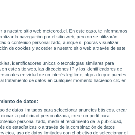
 Alto!
r a nuestro sitio web meteored.cl. En este caso, te informamos
tizar la navegación por el sitio web, pero no se utilizarán
dad o contenido personalizado, aunque sí podrás visualizar
ción de cookies y acceder a nuestro sitio web a través de este
os
es, identificadores únicos o tecnologías similares para
n este sitio web, las direcciones IP y los identificadores de
rsonales en virtud de un interés legítimo, algo a lo que puedes
Satélites
Modelos
 al tratamiento de datos en cualquier momento haciendo clic en
miento de datos:
Lunes
Martes
Miércoles
Jueves
uso de datos limitados para seleccionar anuncios básicos, crear
10 Ago
11 Ago
12 Ago
13 Ago
ccionar la publicidad personalizada, crear un perfil para
ontenido personalizado, medir el rendimiento de la publicidad,
vés de estadísticas o a través de la combinación de datos
rvicios, uso de datos limitados con el objetivo de seleccionar el
80%
90%
90%
90%