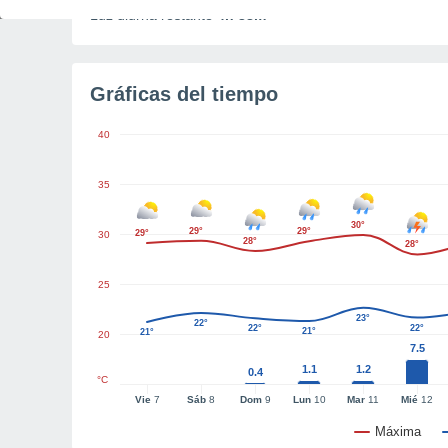
Luz diurna restante
4h 38m
Gráficas del tiempo
40
35
30°
29°
29°
29°
30
28°
28°
25
23°
22°
22°
22°
21°
21°
20
7.5
1.1
1.2
0.4
°C
Vie
7
Sáb
8
Dom
9
Lun
10
Mar
11
Mié
12
Máxima