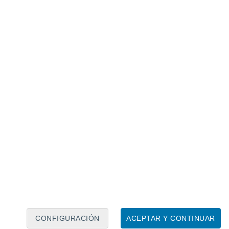
Calendario lunar
Lun
Mar
Mié
Jue
Vie
Sáb
Dom
7
8
9
10
11
12
13
14
15
16
17
18
19
20
CONFIGURACIÓN
ACEPTAR Y CONTINUAR