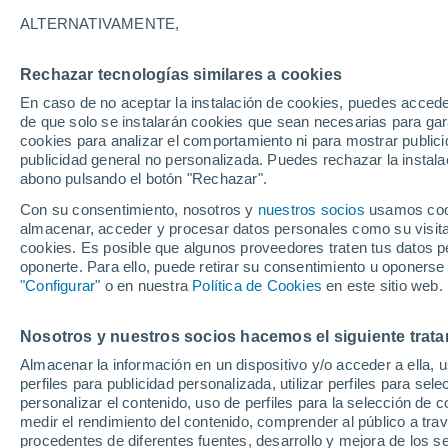
29°
ALTERNATIVAMENTE,
Rechazar tecnologías similares a cookies
UV
8 ¡Muy
En caso de no aceptar la instalación de cookies, puedes accede
Sensación de 31°
FPS
25-50
de que solo se instalarán cookies que sean necesarias para garan
cookies para analizar el comportamiento ni para mostrar publici
publicidad general no personalizada. Puedes rechazar la instala
abono pulsando el botón "Rechazar".
Última hora
Aguanieve, heladas de hasta -3 °C y chubasc
Con su consentimiento, nosotros y
nuestros socios
usamos cooki
marcarán el fin de semana en la RM
almacenar, acceder y procesar datos personales como su visita e
cookies. Es posible que algunos proveedores traten tus datos pe
Tiempo 1 - 7 días
Actualidad
Mapa de nubosidad
oponerte. Para ello, puede retirar su consentimiento u oponerse
"Configurar"
o en nuestra
Política de Cookies
en este sitio web.
Nosotros y nuestros socios hacemos el siguiente trata
Mañana
Domingo
Hoy
Almacenar la información en un dispositivo y/o acceder a ella, 
8 Ago
9 Ago
7 Ago
perfiles para publicidad personalizada, utilizar perfiles para sele
personalizar el contenido, uso de perfiles para la selección de c
medir el rendimiento del contenido, comprender al público a tra
procedentes de diferentes fuentes, desarrollo y mejora de los se
60%