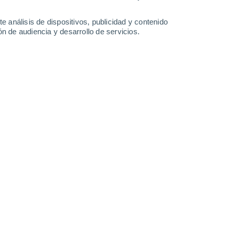
1.1 mm
1.2 mm
7.5 mm
4.3 mm
29°
/
21°
30°
/
23°
28°
/
22°
29°
/
22°
e análisis de dispositivos, publicidad y contenido
n de audiencia y desarrollo de servicios.
-
31
km/h
6
-
28
km/h
5
-
30
km/h
4
-
26
km/h
e agosto
boso
Norte
8 ¡Muy Alto!
13
-
36 km/h
FPS:
25-50
boso
Norte
5 Medio
15
-
39 km/h
FPS:
6-10
boso
Norte
3 Medio
16
-
40 km/h
FPS:
6-10
boso
Norte
1 Bajo
15
-
41 km/h
FPS:
no