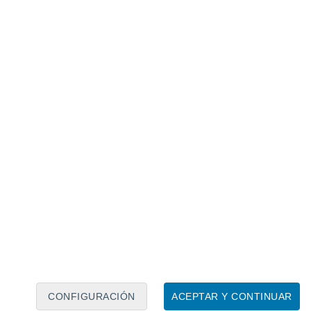
Calendario lunar
Lun
Mar
Mié
Jue
Vie
Sáb
Dom
8
9
10
11
12
13
14
15
16
17
18
19
20
21
CONFIGURACIÓN
ACEPTAR Y CONTINUAR