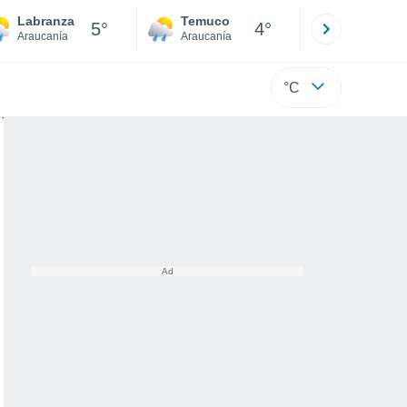
Labranza
Temuco
Osorno
5°
4°
Araucanía
Araucanía
Los Lagos
°C