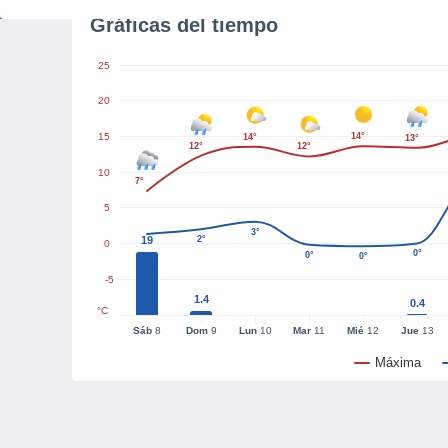
Gráficas del tiempo
25
20
15
14°
14°
13°
12°
12°
10
7°
5
3°
19
2°
0
0°
0°
0°
-5
1.4
0.4
°C
Sáb
8
Dom
9
Lun
10
Mar
11
Mié
12
Jue
13
Máxima