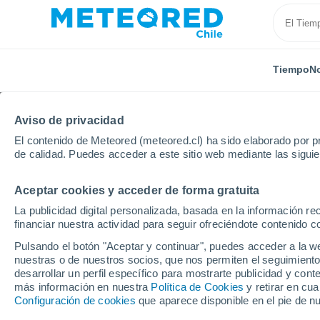
Tiempo
No
Aviso de privacidad
El contenido de Meteored (meteored.cl) ha sido elaborado por pr
de calidad. Puedes acceder a este sitio web mediante las sigui
Aceptar cookies y acceder de forma gratuita
Inicio
Araucanía
Labranza
Próxima semana
La publicidad digital personalizada, basada en la información r
financiar nuestra actividad para seguir ofreciéndote contenido c
El Tiempo en Labranz
Pulsando el botón "Aceptar y continuar", puedes acceder a la w
nuestras o de nuestros socios, que nos permiten el seguimiento
09:50
Sábado
desarrollar un perfil específico para mostrarte publicidad y co
más información en nuestra
Política de Cookies
y retirar en cu
Configuración de cookies
que aparece disponible en el pie de n
Lluvia débil