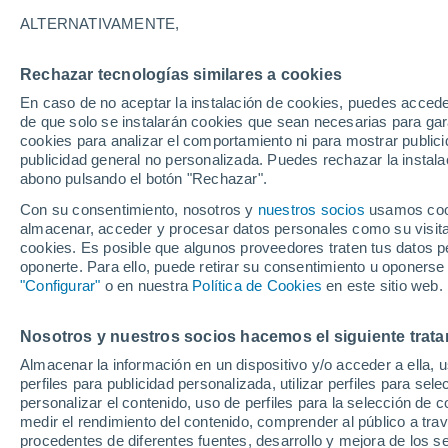
5°
ALTERNATIVAMENTE,
Rechazar tecnologías similares a cookies
90%
En caso de no aceptar la instalación de cookies, puedes accede
Sensación de 2°
0.7 mm
de que solo se instalarán cookies que sean necesarias para garan
cookies para analizar el comportamiento ni para mostrar publici
publicidad general no personalizada. Puedes rechazar la instala
abono pulsando el botón "Rechazar".
Última hora
Un sistema de altura traerá intensas lluvias al
Con su consentimiento, nosotros y
nuestros socios
usamos cooki
Norte de Chile: alerta por isoterma cero alta
almacenar, acceder y procesar datos personales como su visita e
cookies. Es posible que algunos proveedores traten tus datos pe
Tiempo 1 - 7 días
Actualidad
Mapa de lluvia
Satél
oponerte. Para ello, puede retirar su consentimiento u oponerse
"Configurar"
o en nuestra
Política de Cookies
en este sitio web.
Nosotros y nuestros socios hacemos el siguiente trata
Domingo
Lunes
Sábado
Almacenar la información en un dispositivo y/o acceder a ella, 
16 Ago
17 Ago
15 Ago
perfiles para publicidad personalizada, utilizar perfiles para sele
personalizar el contenido, uso de perfiles para la selección de c
medir el rendimiento del contenido, comprender al público a tra
procedentes de diferentes fuentes, desarrollo y mejora de los se
70%