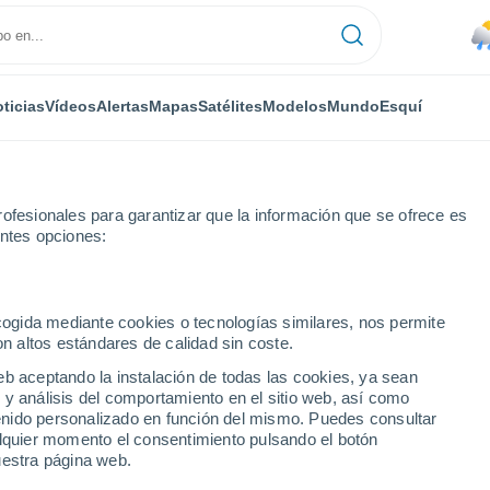
ticias
Vídeos
Alertas
Mapas
Satélites
Modelos
Mundo
Esquí
ofesionales para garantizar que la información que se ofrece es
entes opciones:
ecogida mediante cookies o tecnologías similares, nos permite
on altos estándares de calidad sin coste.
a próxima semana
eb aceptando la instalación de todas las cookies, ya sean
 y análisis del comportamiento en el sitio web, así como
...
ntenido personalizado en función del mismo. Puedes consultar
alquier momento el consentimiento pulsando el botón
Por hora
uestra página web.
Lluvias débiles en las próximas
horas