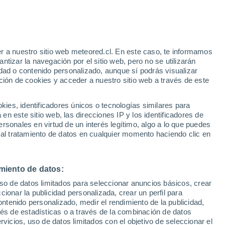
r a nuestro sitio web meteored.cl. En este caso, te informamos
tizar la navegación por el sitio web, pero no se utilizarán
dad o contenido personalizado, aunque sí podrás visualizar
ción de cookies y acceder a nuestro sitio web a través de este
es, identificadores únicos o tecnologías similares para
n este sitio web, las direcciones IP y los identificadores de
rsonales en virtud de un interés legítimo, algo a lo que puedes
ites
Modelos
 al tratamiento de datos en cualquier momento haciendo clic en
miento de datos:
Martes
Miércoles
Jueves
Viernes
uso de datos limitados para seleccionar anuncios básicos, crear
18 Ago
19 Ago
20 Ago
21 Ago
ccionar la publicidad personalizada, crear un perfil para
ontenido personalizado, medir el rendimiento de la publicidad,
vés de estadísticas o a través de la combinación de datos
rvicios, uso de datos limitados con el objetivo de seleccionar el
60%