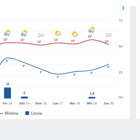
75
16°
15°
15°
15°
14°
14°
14°
50
8°
6°
5°
3°
25
3°
2°
1°
11
2
1.6
mm
Vie
14
Sáb
15
Dom
16
Lun
17
Mar
18
Mié
19
Jue
20
Mínima
Lluvia