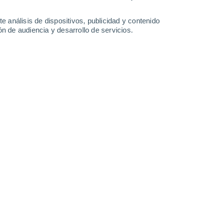
1.6 mm
14°
/
2°
16°
/
3°
14°
/
5°
14°
/
5°
e análisis de dispositivos, publicidad y contenido
n de audiencia y desarrollo de servicios.
-
29
km/h
8
-
26
km/h
6
-
17
km/h
4
-
17
km/h
Norte
0 Bajo
15
-
49 km/h
FPS:
no
Norte
0 Bajo
14
-
37 km/h
FPS:
no
s
Norte
0 Bajo
13
-
27 km/h
FPS:
no
s
Norte
1 Bajo
°
9
-
26 km/h
FPS:
no