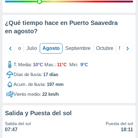
 seleccionar
o.
calización
precisa e
¿Qué tiempo hace en Puerto Saavedra
ión mediante
en
agosto
?
, publicidad
yo
Junio
Julio
Agosto
Septiembre
Octubre
Noviemb
dos,
 publicidad
,
T. Media:
10°C
Max.:
11°C
Min:
9°C
ón de
Días de lluvia:
17
días
 desarrollo
s.
Acum. de lluvia:
197 mm
tros 1199
Viento medio:
22 km/h
ios
Salida y Puesta del sol
Salida del sol
Puesta del sol
07:47
18:11