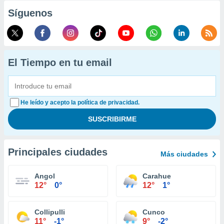
Síguenos
El Tiempo en tu email
He leído y acepto la política de privacidad.
Principales ciudades
Más ciudades
Angol
Carahue
12°
0°
12°
1°
Collipulli
Cunco
11°
-1°
9°
-2°