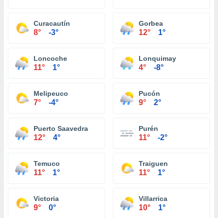
Curacautín
Gorbea
8°
-3°
12°
1°
Loncoche
Lonquimay
11°
1°
4°
-8°
Melipeuco
Pucón
7°
-4°
9°
2°
Puerto Saavedra
Purén
12°
4°
11°
-2°
Temuco
Traiguen
11°
1°
11°
1°
Victoria
Villarrica
9°
0°
10°
1°