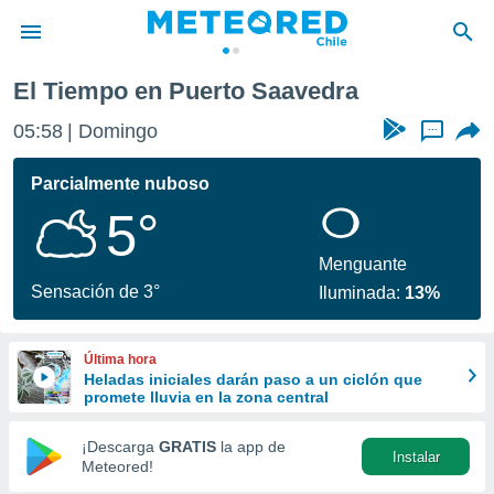
El Tiempo en Puerto Saavedra
privacidad
05:58
Domingo
...
o de
eteored.cl)
borado por
Parcialmente nuboso
es para
5°
ue la
 que se
e calidad.
Menguante
eder a este
Sensación de 3°
Iluminada:
13%
ediante las
opciones:
Última hora
ookies y
Heladas iniciales darán paso a un ciclón que
e forma
promete lluvia en la zona central
d digital
¡Descarga
GRATIS
la app de
Instalar
ada, basada
Meteored!
mación