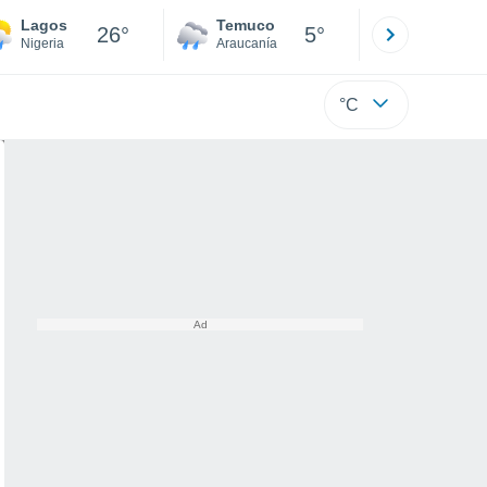
Lagos
Temuco
Osorno
26°
5°
Nigeria
Araucanía
Los Lagos
°C