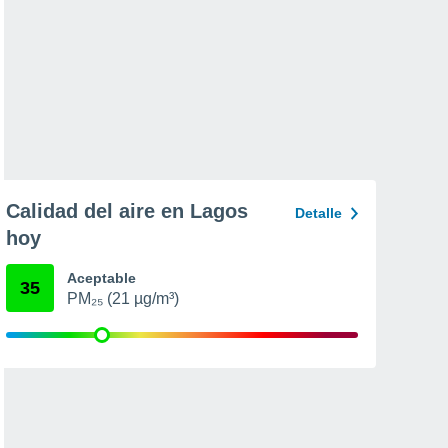
Calidad del aire en Lagos
Detalle
hoy
Aceptable
35
PM₂₅ (21 µg/m³)