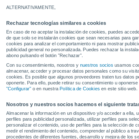
26°
ALTERNATIVAMENTE,
Rechazar tecnologías similares a cookies
90%
En caso de no aceptar la instalación de cookies, puedes accede
Sensación de 28°
2.2 mm
de que solo se instalarán cookies que sean necesarias para garan
cookies para analizar el comportamiento ni para mostrar publici
publicidad general no personalizada. Puedes rechazar la instala
abono pulsando el botón "Rechazar".
Última hora
La nieve sorprenderá al valle de Chile centro-
Con su consentimiento, nosotros y
nuestros socios
usamos cooki
este fin de semana
almacenar, acceder y procesar datos personales como su visita e
cookies. Es posible que algunos proveedores traten tus datos pe
Tiempo 1 - 7 días
Actualidad
Mapa de lluvia
Satél
oponerte. Para ello, puede retirar su consentimiento u oponerse
"Configurar"
o en nuestra
Política de Cookies
en este sitio web.
Nosotros y nuestros socios hacemos el siguiente trata
Sábado
Domingo
Viernes
Almacenar la información en un dispositivo y/o acceder a ella, 
15 Ago
16 Ago
14 Ago
perfiles para publicidad personalizada, utilizar perfiles para sele
personalizar el contenido, uso de perfiles para la selección de c
medir el rendimiento del contenido, comprender al público a tra
procedentes de diferentes fuentes, desarrollo y mejora de los se
80%
90%