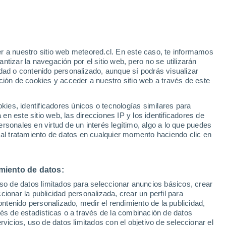
r a nuestro sitio web meteored.cl. En este caso, te informamos
tizar la navegación por el sitio web, pero no se utilizarán
dad o contenido personalizado, aunque sí podrás visualizar
ción de cookies y acceder a nuestro sitio web a través de este
sur
es, identificadores únicos o tecnologías similares para
n este sitio web, las direcciones IP y los identificadores de
rsonales en virtud de un interés legítimo, algo a lo que puedes
ites
Modelos
 al tratamiento de datos en cualquier momento haciendo clic en
miento de datos:
Lunes
Martes
Miércoles
Jueves
uso de datos limitados para seleccionar anuncios básicos, crear
17 Ago
18 Ago
19 Ago
20 Ago
ccionar la publicidad personalizada, crear un perfil para
ontenido personalizado, medir el rendimiento de la publicidad,
vés de estadísticas o a través de la combinación de datos
rvicios, uso de datos limitados con el objetivo de seleccionar el
70%