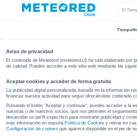
Tiempo
No
Aviso de privacidad
El contenido de Meteored (meteored.cl) ha sido elaborado por pr
de calidad. Puedes acceder a este sitio web mediante las sigui
Aceptar cookies y acceder de forma gratuita
Inicio
Nigeria
Lagos
Próxima semana
La publicidad digital personalizada, basada en la información r
financiar nuestra actividad para seguir ofreciéndote contenido c
El Tiempo en Lagos p
Pulsando el botón "Aceptar y continuar", puedes acceder a la w
nuestras o de nuestros socios, que nos permiten el seguimiento
12:33
Viernes
desarrollar un perfil específico para mostrarte publicidad y co
más información en nuestra
Política de Cookies
y retirar en cu
Configuración de cookies
que aparece disponible en el pie de n
Lluvia débil