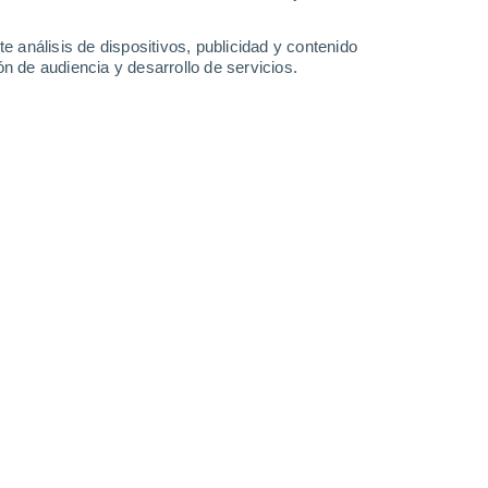
0.2 mm
26°
/
22°
28°
/
22°
27°
/
23°
28°
/
23°
e análisis de dispositivos, publicidad y contenido
n de audiencia y desarrollo de servicios.
-
31
km/h
11
-
30
km/h
12
-
30
km/h
13
-
37
km/h
boso
Suroeste
0 Bajo
6
-
24 km/h
FPS:
no
boso
Oeste
0 Bajo
6
-
17 km/h
FPS:
no
Oeste
0 Bajo
7
-
14 km/h
FPS:
no
Suroeste
5 Medio
10
-
23 km/h
FPS:
6-10