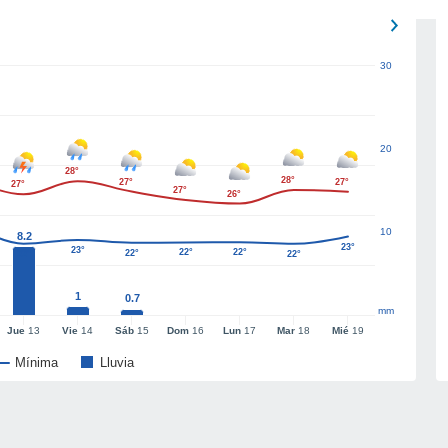
30
20
28°
28°
27°
27°
27°
27°
26°
10
8.2
23°
23°
22°
22°
22°
22°
22°
1
0.7
mm
Jue
13
Vie
14
Sáb
15
Dom
16
Lun
17
Mar
18
Mié
19
Mínima
Lluvia