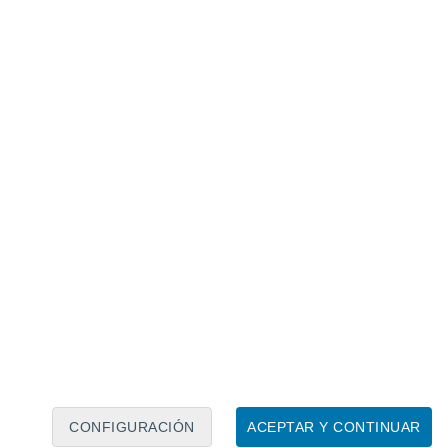
Calendario lunar
Lun
Mar
Mié
Jue
Vie
Sáb
Dom
7
8
9
10
11
12
13
14
15
16
17
18
19
20
CONFIGURACIÓN
ACEPTAR Y CONTINUAR