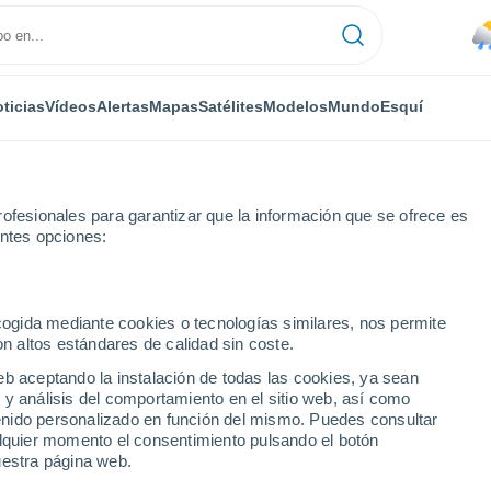
ticias
Vídeos
Alertas
Mapas
Satélites
Modelos
Mundo
Esquí
ofesionales para garantizar que la información que se ofrece es
entes opciones:
ecogida mediante cookies o tecnologías similares, nos permite
on altos estándares de calidad sin coste.
róxima semana
eb aceptando la instalación de todas las cookies, ya sean
 y análisis del comportamiento en el sitio web, así como
...
ntenido personalizado en función del mismo. Puedes consultar
alquier momento el consentimiento pulsando el botón
Por hora
uestra página web.
Lluvias débiles en las próximas
horas