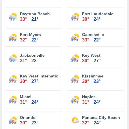
Daytona Beach
Fort Lauderdale
33°
21°
30°
24°
Fort Myers
Gainesville
32°
22°
33°
22°
Jacksonville
Key West
31°
23°
30°
27°
Key West International Airport
Kissimmee
30°
27°
30°
23°
Miami
Naples
31°
24°
31°
24°
Orlando
Panama City Beach
30°
23°
32°
24°