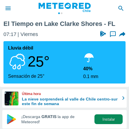
es
El Tiempo en Lake Clarke Shores - FL
privacidad
07:17
Viernes
...
o de
eteored.cl)
borado por
Lluvia débil
es para
25°
ue la
 que se
e calidad.
40%
eder a este
Sensación de 25°
0.1 mm
ediante las
opciones:
Última hora
ookies y
La nieve sorprenderá al valle de Chile centro-sur
e forma
este fin de semana
d digital
¡Descarga
GRATIS
la app de
Instalar
ada, basada
Meteored!
mación