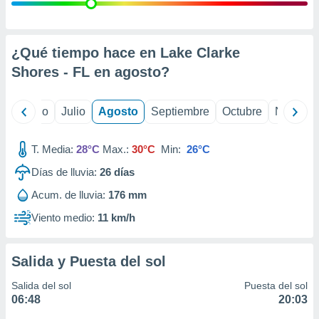
 seleccionar
o.
calización
precisa e
¿Qué tiempo hace en Lake Clarke
ión mediante
Shores - FL en
agosto
?
, publicidad
yo
Junio
Julio
Agosto
Septiembre
Octubre
Noviemb
dos,
 publicidad
,
T. Media:
28°C
Max.:
30°C
Min:
26°C
ón de
Días de lluvia:
26
días
 desarrollo
s.
Acum. de lluvia:
176 mm
tros 1199
Viento medio:
11 km/h
ios
Salida y Puesta del sol
Salida del sol
Puesta del sol
06:48
20:03