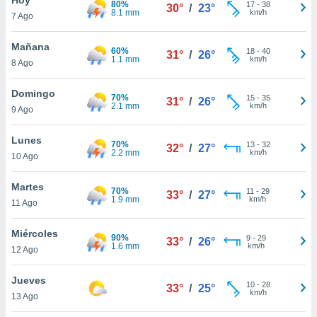
80%
17
-
38
30°
/
23°
8.1 mm
km/h
7 Ago
do en
 mismo.
sultar más
Mañana
60%
18
-
40
31°
/
26°
 en nuestra
1.1 mm
km/h
8 Ago
 Cookies
y
ualquier
Domingo
70%
15
-
35
31°
/
26°
2.1 mm
km/h
9 Ago
ento
 botón
ación de
Lunes
70%
13
-
32
32°
/
27°
kies
2.2 mm
km/h
10 Ago
 disponible
e nuestra
Martes
70%
11
-
29
.
33°
/
27°
1.9 mm
km/h
11 Ago
IVAMENTE,
Miércoles
90%
9
-
29
33°
/
26°
1.6 mm
km/h
12 Ago
as
 a cookies
Jueves
10
-
28
33°
/
25°
km/h
 no aceptar
13 Ago
ón de