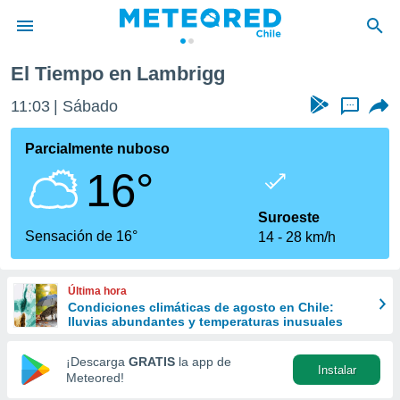
El Tiempo en Lambrigg
privacidad
11:03
Sábado
...
o de
eteored.cl)
borado por
Parcialmente nuboso
es para
16°
ue la
 que se
e calidad.
Suroeste
eder a este
Sensación de 16°
14
28 km/h
ediante las
opciones:
Última hora
ookies y
Condiciones climáticas de agosto en Chile:
e forma
lluvias abundantes y temperaturas inusuales
d digital
¡Descarga
GRATIS
la app de
Instalar
ada, basada
Meteored!
mación