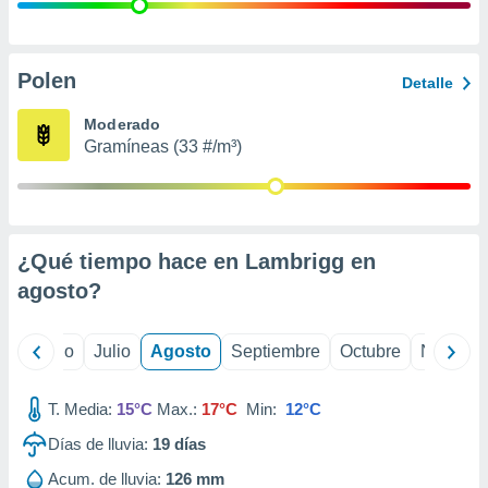
 seleccionar
o.
calización
precisa e
Polen
Detalle
ión mediante
Moderado
, publicidad
Gramíneas (33 #/m³)
dos,
 publicidad
,
ón de
¿Qué tiempo hace en Lambrigg en
 desarrollo
s.
agosto
?
tros 1199
ios
yo
Junio
Julio
Agosto
Septiembre
Octubre
Noviemb
T. Media:
15°C
Max.:
17°C
Min:
12°C
Días de lluvia:
19
días
Acum. de lluvia:
126 mm