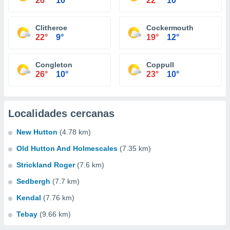
26°
10°
22°
10°
Clitheroe
Cockermouth
22°
9°
19°
12°
Congleton
Coppull
26°
10°
23°
10°
Localidades cercanas
New Hutton
(4.78 km)
Old Hutton And Holmescales
(7.35 km)
Strickland Roger
(7.6 km)
Sedbergh
(7.7 km)
Kendal
(7.76 km)
Tebay
(9.66 km)