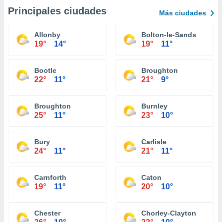
Principales ciudades
Más ciudades
Allonby
Bolton-le-Sands
19°
14°
19°
11°
Bootle
Broughton
22°
11°
21°
9°
Broughton
Burnley
25°
11°
23°
10°
Bury
Carlisle
24°
11°
21°
11°
Carnforth
Caton
19°
11°
20°
10°
Chester
Chorley-Clayton