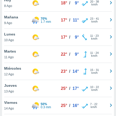
20
-
38
18°
/
9°
km/h
8 Ago
do en
 mismo.
sultar más
Mañana
70%
23
-
41
17°
/
11°
 en nuestra
1.7 mm
km/h
9 Ago
 Cookies
y
ualquier
Lunes
11
-
23
17°
/
9°
km/h
10 Ago
ento
 botón
ación de
Martes
11
-
24
22°
/
9°
kies
km/h
11 Ago
 disponible
e nuestra
Miércoles
15
-
31
.
23°
/
14°
km/h
12 Ago
IVAMENTE,
Jueves
10
-
22
25°
/
17°
km/h
13 Ago
as
 a cookies
Viernes
50%
7
-
22
25°
/
16°
0.3 mm
km/h
 no aceptar
14 Ago
ón de