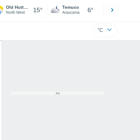
Old Hutton And Holmescales
Temuco
Osorno
15°
6°
North West
Araucanía
Los Lagos
°C