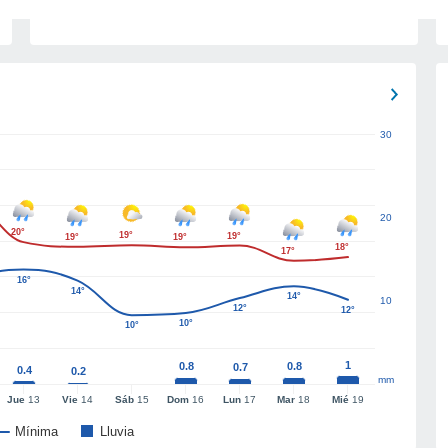
30
20
20°
19°
19°
19°
19°
18°
17°
16°
14°
14°
10
12°
12°
10°
10°
1
0.8
0.8
0.7
0.4
0.2
mm
Jue
13
Vie
14
Sáb
15
Dom
16
Lun
17
Mar
18
Mié
19
Mínima
Lluvia