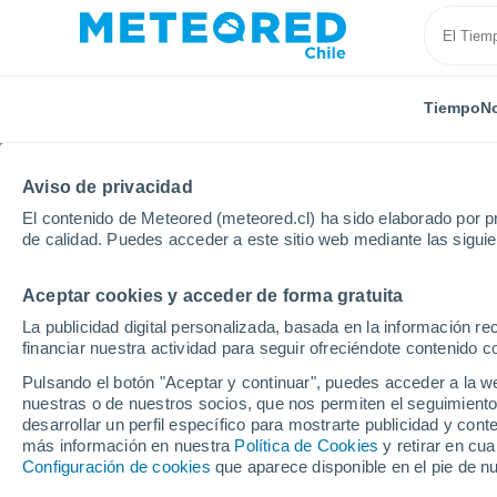
Tiempo
No
Aviso de privacidad
El contenido de Meteored (meteored.cl) ha sido elaborado por pr
de calidad. Puedes acceder a este sitio web mediante las sigui
Aceptar cookies y acceder de forma gratuita
Inicio
Reino Unido
Noroeste de Inglaterra
Old H
La publicidad digital personalizada, basada en la información r
financiar nuestra actividad para seguir ofreciéndote contenido c
El Tiempo en Old Hutt
Pulsando el botón "Aceptar y continuar", puedes acceder a la w
nuestras o de nuestros socios, que nos permiten el seguimiento
09:36
Viernes
desarrollar un perfil específico para mostrarte publicidad y co
más información en nuestra
Política de Cookies
y retirar en cu
Configuración de cookies
que aparece disponible en el pie de n
Lluvia débil