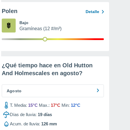
Polen
Detalle
Bajo
Gramíneas (12 #/m³)
¿Qué tiempo hace en Old Hutton
And Holmescales en
agosto
?
Agosto
T. Media:
15°C
Max.:
17°C
Min:
12°C
Días de lluvia:
19
días
Acum. de lluvia:
126 mm