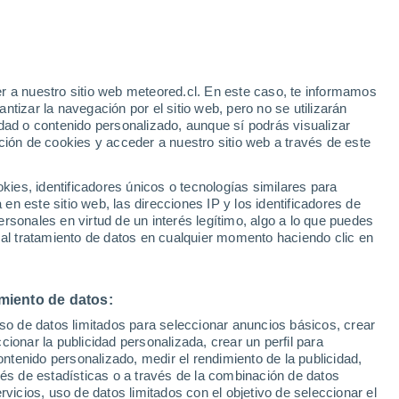
r a nuestro sitio web meteored.cl. En este caso, te informamos
tizar la navegación por el sitio web, pero no se utilizarán
dad o contenido personalizado, aunque sí podrás visualizar
ción de cookies y acceder a nuestro sitio web a través de este
sur
es, identificadores únicos o tecnologías similares para
n este sitio web, las direcciones IP y los identificadores de
rsonales en virtud de un interés legítimo, algo a lo que puedes
ites
Modelos
 al tratamiento de datos en cualquier momento haciendo clic en
miento de datos:
Lunes
Martes
Miércoles
Jueves
uso de datos limitados para seleccionar anuncios básicos, crear
10 Ago
11 Ago
12 Ago
13 Ago
ccionar la publicidad personalizada, crear un perfil para
ontenido personalizado, medir el rendimiento de la publicidad,
vés de estadísticas o a través de la combinación de datos
rvicios, uso de datos limitados con el objetivo de seleccionar el
30%
60%