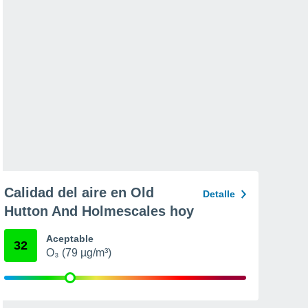
Calidad del aire en Old
Detalle
Hutton And Holmescales hoy
Aceptable
32
O₃ (79 µg/m³)