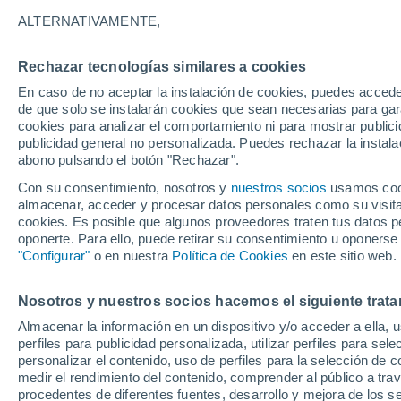
15°
ALTERNATIVAMENTE,
Rechazar tecnologías similares a cookies
30%
En caso de no aceptar la instalación de cookies, puedes accede
Sensación de 15°
0.2 mm
de que solo se instalarán cookies que sean necesarias para garan
cookies para analizar el comportamiento ni para mostrar publici
publicidad general no personalizada. Puedes rechazar la instala
abono pulsando el botón "Rechazar".
Última hora
La nieve sorprenderá al valle de Chile centro-
Con su consentimiento, nosotros y
nuestros socios
usamos cooki
este fin de semana
almacenar, acceder y procesar datos personales como su visita e
cookies. Es posible que algunos proveedores traten tus datos pe
Tiempo 1 - 7 días
Actualidad
Mapa de lluvia
Satél
oponerte. Para ello, puede retirar su consentimiento u oponerse
"Configurar"
o en nuestra
Política de Cookies
en este sitio web.
Nosotros y nuestros socios hacemos el siguiente trata
Mañana
Domingo
Hoy
Almacenar la información en un dispositivo y/o acceder a ella, 
8 Ago
9 Ago
7 Ago
perfiles para publicidad personalizada, utilizar perfiles para sele
personalizar el contenido, uso de perfiles para la selección de c
medir el rendimiento del contenido, comprender al público a tra
procedentes de diferentes fuentes, desarrollo y mejora de los se
80%
60%