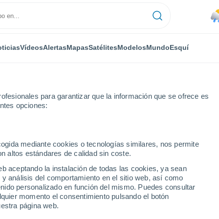
ticias
Vídeos
Alertas
Mapas
Satélites
Modelos
Mundo
Esquí
ofesionales para garantizar que la información que se ofrece es
entes opciones:
utton And Holmescales
ecogida mediante cookies o tecnologías similares, nos permite
on altos estándares de calidad sin coste.
on And Holmescales
eb aceptando la instalación de todas las cookies, ya sean
 y análisis del comportamiento en el sitio web, así como
...
ntenido personalizado en función del mismo. Puedes consultar
alquier momento el consentimiento pulsando el botón
Por hora
uestra página web.
Cielos nubosos en las próximas
horas