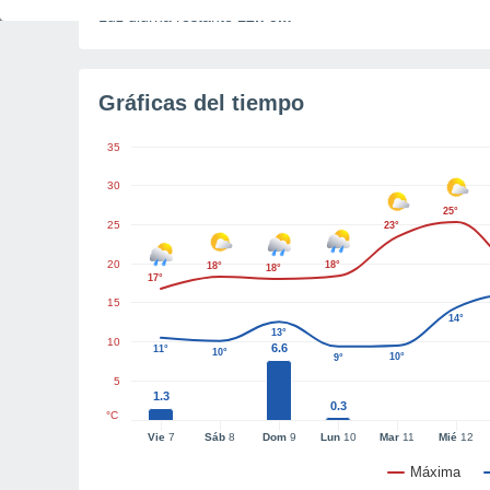
Luz diurna restante
12h 5m
Gráficas del tiempo
35
30
25°
25
23°
20
18°
18°
18°
17°
15
14°
13°
10
6.6
11°
10°
10°
9°
5
1.3
0.3
°C
Vie
7
Sáb
8
Dom
9
Lun
10
Mar
11
Mié
12
Máxima