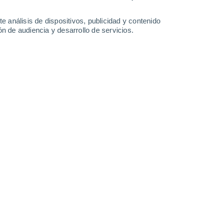
0.3 mm
0.4 mm
18°
/
9°
23°
/
10°
25°
/
14°
20°
/
16°
e análisis de dispositivos, publicidad y contenido
n de audiencia y desarrollo de servicios.
-
29
km/h
19
-
32
km/h
21
-
42
km/h
20
-
39
km/h
mescales hoy
, 7 de agosto
Suroeste
2 Bajo
19
-
34 km/h
FPS:
no
Suroeste
3 Medio
22
-
39 km/h
FPS:
6-10
uboso
Suroeste
4 Medio
24
-
44 km/h
FPS:
6-10
uboso
Suroeste
4 Medio
25
-
45 km/h
FPS:
6-10