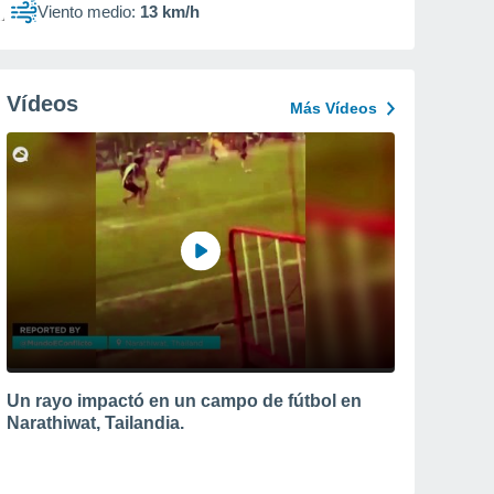
Viento medio:
13 km/h
Vídeos
Más Vídeos
Un rayo impactó en un campo de fútbol en
Narathiwat, Tailandia.