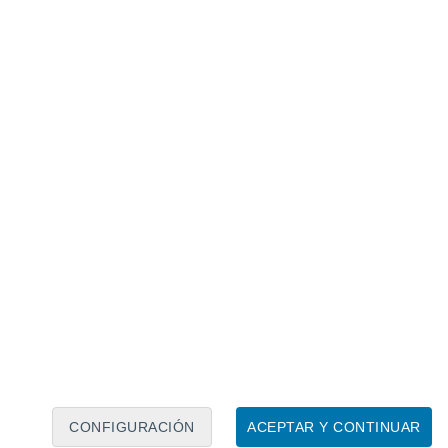
Calendario lunar
Lun
Mar
Mié
Jue
Vie
Sáb
Dom
7
8
9
10
11
12
13
14
15
16
17
18
19
20
CONFIGURACIÓN
ACEPTAR Y CONTINUAR