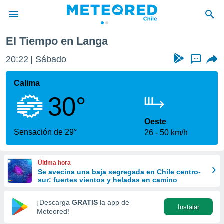
El Tiempo en Langa
privacidad
20:22
Sábado
...
o de
eteored.cl)
borado por
Calima
es para
30°
ue la
 que se
e calidad.
Oeste
eder a este
Sensación de 29°
26
50 km/h
ediante las
opciones:
Última hora
ookies y
Se avecina una baja segregada en Chile centro-
e forma
sur: fuertes vientos y heladas en camino
d digital
¡Descarga
GRATIS
la app de
Instalar
ada, basada
Meteored!
mación