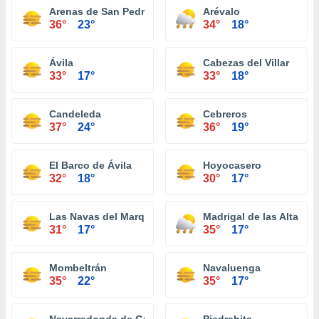
Arenas de San Pedro
Arévalo
36°
23°
34°
18°
Ávila
Cabezas del Villar
33°
17°
33°
18°
Candeleda
Cebreros
37°
24°
36°
19°
El Barco de Ávila
Hoyocasero
32°
18°
30°
17°
Las Navas del Marqués
Madrigal de las Altas To
31°
17°
35°
17°
Mombeltrán
Navaluenga
35°
22°
35°
17°