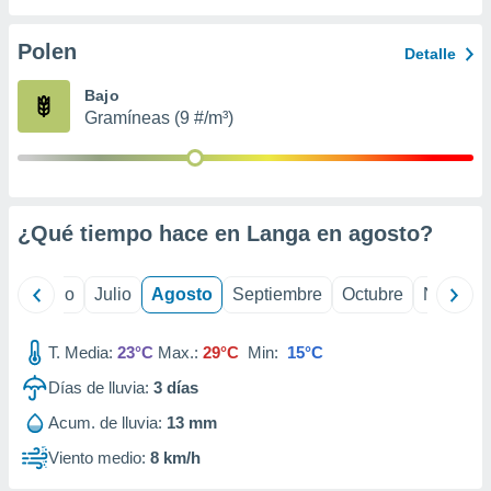
 seleccionar
o.
Polen
Detalle
calización
precisa e
Bajo
ión mediante
Gramíneas (9 #/m³)
, publicidad
dos,
 publicidad
,
¿Qué tiempo hace en Langa en
agosto
?
ón de
 desarrollo
s.
yo
Junio
Julio
Agosto
Septiembre
Octubre
Noviemb
tros 1199
ios
T. Media:
23°C
Max.:
29°C
Min:
15°C
Días de lluvia:
3
días
Acum. de lluvia:
13 mm
Viento medio:
8 km/h