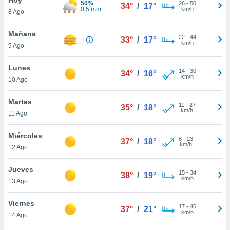
50%
26
-
50
34°
/
17°
0.5 mm
km/h
8 Ago
do en
 mismo.
sultar más
Mañana
22
-
44
33°
/
17°
 en nuestra
km/h
9 Ago
 Cookies
y
ualquier
Lunes
14
-
30
34°
/
16°
km/h
10 Ago
ento
 botón
ación de
Martes
11
-
27
35°
/
18°
kies
km/h
11 Ago
 disponible
e nuestra
Miércoles
8
-
23
.
37°
/
18°
km/h
12 Ago
IVAMENTE,
Jueves
15
-
34
38°
/
19°
km/h
13 Ago
as
 a cookies
Viernes
17
-
46
37°
/
21°
km/h
 no aceptar
14 Ago
ón de