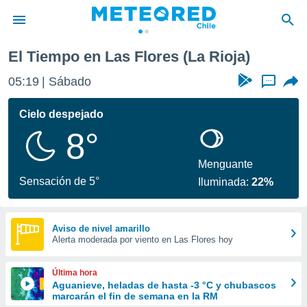
El Tiempo en Las Flores (La Rioja)
privacidad
05:19
Sábado
...
o de
eteored.cl)
borado por
Cielo despejado
es para
8°
ue la
 que se
e calidad.
Menguante
eder a este
Sensación de 5°
Iluminada:
22%
ediante las
opciones:
ookies y
Aviso de nivel amarillo
Alerta moderada por viento en Las Flores hoy
e forma
d digital
Última hora
ada, basada
Aguanieve, heladas de hasta -3 °C y chubascos
marcarán el fin de semana en la RM
mación