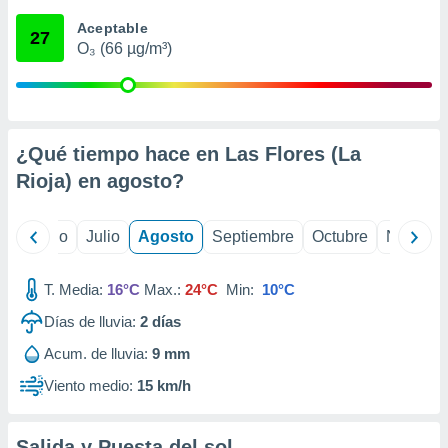
 seleccionar
o.
Aceptable
27
O₃ (66 µg/m³)
calización
precisa e
ión mediante
, publicidad
¿Qué tiempo hace en Las Flores (La
dos,
Rioja) en
agosto
?
 publicidad
,
ón de
yo
Junio
Julio
Agosto
Septiembre
Octubre
Noviemb
 desarrollo
s.
T. Media:
16°C
Max.:
24°C
Min:
10°C
tros 1199
ios
Días de lluvia:
2
días
Acum. de lluvia:
9 mm
Viento medio:
15 km/h
Salida y Puesta del sol