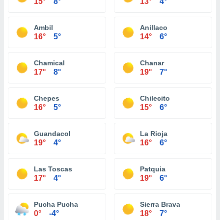
15°
8°
13°
4°
Ambil
Anillaco
16°
5°
14°
6°
Chamical
Chanar
17°
8°
19°
7°
Chepes
Chilecito
16°
5°
15°
6°
Guandacol
La Rioja
19°
4°
16°
6°
Las Toscas
Patquia
17°
4°
19°
6°
Pucha Pucha
Sierra Brava
0°
-4°
18°
7°