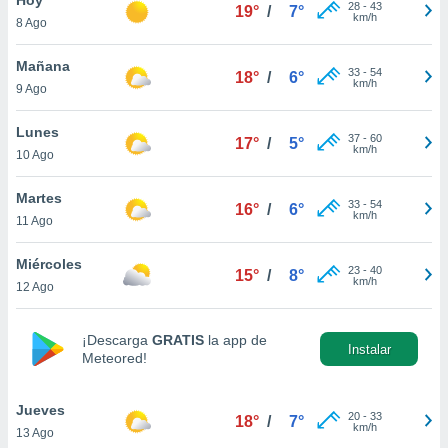
28
-
43
19°
/
7°
km/h
8 Ago
do en
 mismo.
sultar más
Mañana
33
-
54
18°
/
6°
 en nuestra
km/h
9 Ago
 Cookies
y
ualquier
Lunes
37
-
60
17°
/
5°
km/h
10 Ago
ento
 botón
ación de
Martes
33
-
54
16°
/
6°
kies
km/h
11 Ago
 disponible
e nuestra
Miércoles
23
-
40
.
15°
/
8°
km/h
12 Ago
IVAMENTE,
¡Descarga
GRATIS
la app de
Instalar
Meteored!
as
 a cookies
Jueves
 no aceptar
20
-
33
18°
/
7°
km/h
13 Ago
ón de