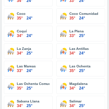
34°
24°
33°
24°
Coco
Coco Comunidad
35°
24°
35°
24°
Coquí
La Plena
34°
24°
33°
25°
La Zanja
Las Antillas
34°
25°
34°
24°
Las Mareas
Las Ochenta
33°
24°
35°
25°
Las Ochenta Comunidad
Magdalena
35°
25°
34°
24°
Sabana Llana
Salimar
34°
25°
34°
25°