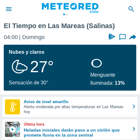
El Tiempo en Las Mareas (Salinas)
privacidad
04:00
Domingo
...
o de
eteored.cl)
borado por
Nubes y claros
es para
27°
ue la
 que se
e calidad.
Menguante
eder a este
Sensación de 30°
Iluminada:
13%
ediante las
opciones:
Aviso de nivel amarillo
ookies y
Alerta moderada por altas temperaturas en Las Mareas
e forma
hoy
d digital
Última hora
ada, basada
Heladas iniciales darán paso a un ciclón que
promete lluvia en la zona central
mación