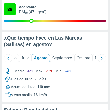
 seleccionar
o.
Aceptable
38
PM₁₀ (47 µg/m³)
calización
precisa e
ión mediante
, publicidad
¿Qué tiempo hace en Las Mareas
dos,
(Salinas) en
agosto
?
 publicidad
,
ón de
yo
Junio
Julio
Agosto
Septiembre
Octubre
Noviemb
 desarrollo
s.
T. Media:
26°C
Max.:
29°C
Min:
24°C
tros 1199
ios
Días de lluvia:
23
días
Acum. de lluvia:
110 mm
Viento medio:
16 km/h
Salida y Puesta del sol