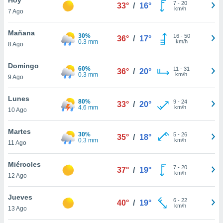
7
-
20
33°
/
16°
km/h
7 Ago
do en
 mismo.
sultar más
Mañana
30%
16
-
50
36°
/
17°
 en nuestra
0.3 mm
km/h
8 Ago
 Cookies
y
ualquier
Domingo
60%
11
-
31
36°
/
20°
0.3 mm
km/h
9 Ago
ento
 botón
ación de
Lunes
80%
9
-
24
33°
/
20°
kies
4.6 mm
km/h
10 Ago
 disponible
e nuestra
Martes
30%
5
-
26
.
35°
/
18°
0.3 mm
km/h
11 Ago
IVAMENTE,
Miércoles
7
-
20
37°
/
19°
km/h
12 Ago
as
 a cookies
Jueves
6
-
22
40°
/
19°
km/h
 no aceptar
13 Ago
ón de