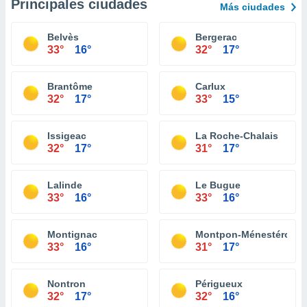
Principales ciudades
Más ciudades
Belvès
Bergerac
33°
16°
32°
17°
Brantôme
Carlux
32°
17°
33°
15°
Issigeac
La Roche-Chalais
32°
17°
31°
17°
Lalinde
Le Bugue
33°
16°
33°
16°
Montignac
Montpon-Ménestérol
33°
16°
31°
17°
Nontron
Périgueux
32°
17°
32°
16°