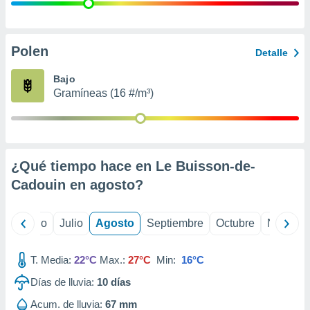
 seleccionar
o.
calización
precisa e
Polen
Detalle
ión mediante
Bajo
, publicidad
Gramíneas (16 #/m³)
dos,
 publicidad
,
ón de
¿Qué tiempo hace en Le Buisson-de-
 desarrollo
s.
Cadouin en
agosto
?
tros 1199
ios
yo
Junio
Julio
Agosto
Septiembre
Octubre
Noviemb
T. Media:
22°C
Max.:
27°C
Min:
16°C
Días de lluvia:
10
días
Acum. de lluvia:
67 mm