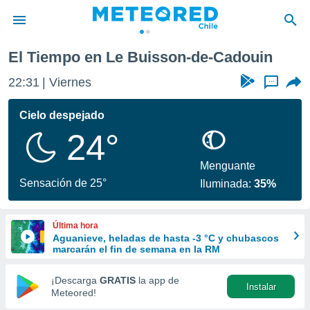
-Cadouin
El Tiempo en Le Buisson-de-Cadouin
privacidad
22:31
Viernes
...
o de
eteored.cl)
borado por
Cielo despejado
es para
24°
ue la
 que se
e calidad.
Menguante
eder a este
Sensación de 25°
Iluminada:
35%
ediante las
opciones:
Última hora
ookies y
Aguanieve, heladas de hasta -3 °C y chubascos
e forma
marcarán el fin de semana en la RM
d digital
¡Descarga
GRATIS
la app de
Instalar
ada, basada
Meteored!
mación