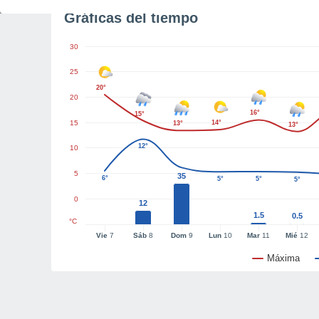
Gráficas del tiempo
30
25
20°
20
16°
15°
15
14°
13°
13°
12°
10
5
35
6°
5°
5°
5°
0
12
1.5
0.5
°C
Vie
7
Sáb
8
Dom
9
Lun
10
Mar
11
Mié
12
Máxima