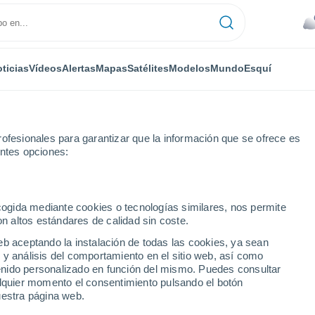
ticias
Vídeos
Alertas
Mapas
Satélites
Modelos
Mundo
Esquí
ofesionales para garantizar que la información que se ofrece es
entes opciones:
k
ecogida mediante cookies o tecnologías similares, nos permite
on altos estándares de calidad sin coste.
ek - SA
eb aceptando la instalación de todas las cookies, ya sean
 y análisis del comportamiento en el sitio web, así como
...
ntenido personalizado en función del mismo. Puedes consultar
alquier momento el consentimiento pulsando el botón
Por hora
uestra página web.
Lluvias débiles en las próximas
horas