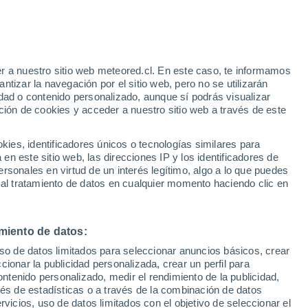
Bajan las temperaturas
Durante el dia de mañana
e
r a nuestro sitio web meteored.cl. En este caso, te informamos
:
39%
tizar la navegación por el sitio web, pero no se utilizarán
dad o contenido personalizado, aunque sí podrás visualizar
ción de cookies y acceder a nuestro sitio web a través de este
sur
es, identificadores únicos o tecnologías similares para
n este sitio web, las direcciones IP y los identificadores de
rsonales en virtud de un interés legítimo, algo a lo que puedes
ites
Modelos
 al tratamiento de datos en cualquier momento haciendo clic en
miento de datos:
Lunes
Martes
Miércoles
Jueves
uso de datos limitados para seleccionar anuncios básicos, crear
10 Ago
11 Ago
12 Ago
13 Ago
ccionar la publicidad personalizada, crear un perfil para
ontenido personalizado, medir el rendimiento de la publicidad,
vés de estadísticas o a través de la combinación de datos
rvicios, uso de datos limitados con el objetivo de seleccionar el
70%
40%