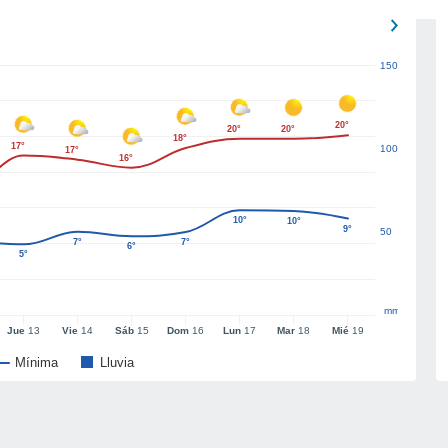
150
20°
20°
20°
18°
17°
100
17°
16°
10°
10°
9°
50
7°
7°
6°
5°
mm
Jue
13
Vie
14
Sáb
15
Dom
16
Lun
17
Mar
18
Mié
19
Mínima
Lluvia