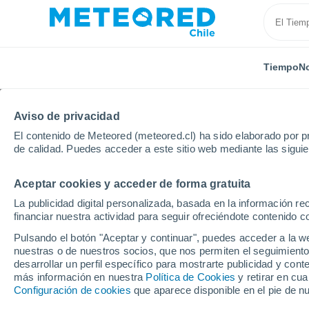
Tiempo
No
Aviso de privacidad
El contenido de Meteored (meteored.cl) ha sido elaborado por pr
de calidad. Puedes acceder a este sitio web mediante las sigui
Aceptar cookies y acceder de forma gratuita
Inicio
Australia
Australia Meridional
Leigh Cree
La publicidad digital personalizada, basada en la información r
financiar nuestra actividad para seguir ofreciéndote contenido c
El Tiempo en Leigh Cre
Pulsando el botón "Aceptar y continuar", puedes acceder a la w
nuestras o de nuestros socios, que nos permiten el seguimiento
21:09
Viernes
desarrollar un perfil específico para mostrarte publicidad y co
más información en nuestra
Política de Cookies
y retirar en cu
Configuración de cookies
que aparece disponible en el pie de n
Parcialmente nuboso