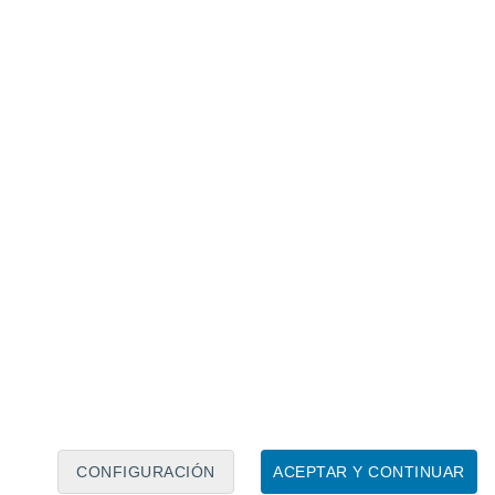
Calendario lunar
Lun
Mar
Mié
Jue
Vie
Sáb
Dom
7
8
9
10
11
12
13
14
15
16
17
18
19
20
CONFIGURACIÓN
ACEPTAR Y CONTINUAR