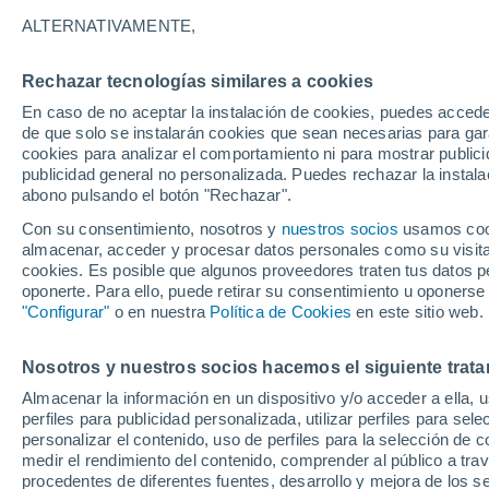
15°
ALTERNATIVAMENTE,
Rechazar tecnologías similares a cookies
Menguant
En caso de no aceptar la instalación de cookies, puedes accede
Iluminada
Sensación de 15°
de que solo se instalarán cookies que sean necesarias para garan
cookies para analizar el comportamiento ni para mostrar publici
publicidad general no personalizada. Puedes rechazar la instala
abono pulsando el botón "Rechazar".
Última hora
La nieve sorprenderá al valle de Chile centro-
Con su consentimiento, nosotros y
nuestros socios
usamos cooki
este fin de semana
almacenar, acceder y procesar datos personales como su visita e
cookies. Es posible que algunos proveedores traten tus datos pe
Tiempo 1 - 7 días
Actualidad
Mapa de lluvia
Satél
oponerte. Para ello, puede retirar su consentimiento u oponerse
"Configurar"
o en nuestra
Política de Cookies
en este sitio web.
Nosotros y nuestros socios hacemos el siguiente trata
Mañana
Domingo
Hoy
Almacenar la información en un dispositivo y/o acceder a ella, 
8 Ago
9 Ago
7 Ago
perfiles para publicidad personalizada, utilizar perfiles para sele
personalizar el contenido, uso de perfiles para la selección de c
medir el rendimiento del contenido, comprender al público a tra
procedentes de diferentes fuentes, desarrollo y mejora de los se
90%
90%