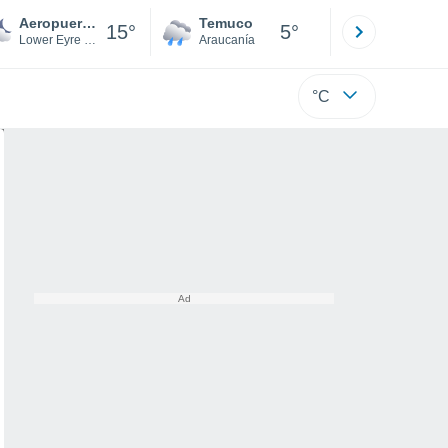
Aeropuerto de Port Lincoln
Temuco
Osorno
15°
5°
Lower Eyre Peninsula
Araucanía
Los Lagos
°C