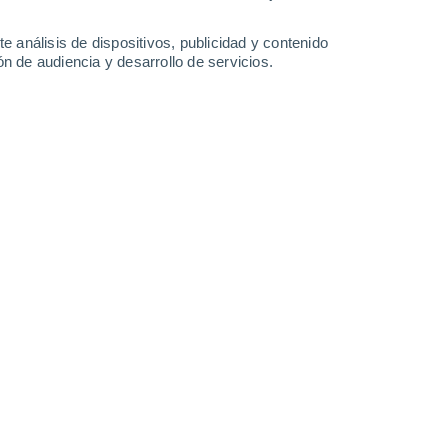
1.5 mm
0.5 mm
14°
/
5°
16°
/
5°
13°
/
5°
17°
/
5°
e análisis de dispositivos, publicidad y contenido
n de audiencia y desarrollo de servicios.
-
50
km/h
31
-
53
km/h
30
-
49
km/h
16
-
29
km/h
, 7 de agosto
Norte
0 Bajo
°
13
-
28 km/h
FPS:
no
Norte
0 Bajo
°
10
-
22 km/h
FPS:
no
Norte
0 Bajo
°
10
-
15 km/h
FPS:
no
nuboso
Norte
0 Bajo
°
9
-
15 km/h
FPS:
no