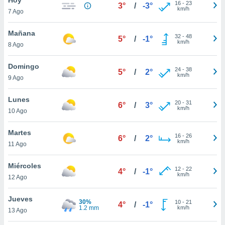
16
-
23
3°
/
-3°
km/h
7 Ago
do en
 mismo.
sultar más
Mañana
32
-
48
5°
/
-1°
 en nuestra
km/h
8 Ago
 Cookies
y
ualquier
Domingo
24
-
38
5°
/
2°
km/h
9 Ago
ento
 botón
ación de
Lunes
20
-
31
6°
/
3°
kies
km/h
10 Ago
 disponible
e nuestra
Martes
16
-
26
.
6°
/
2°
km/h
11 Ago
IVAMENTE,
Miércoles
12
-
22
4°
/
-1°
km/h
12 Ago
as
 a cookies
Jueves
30%
10
-
21
4°
/
-1°
1.2 mm
km/h
 no aceptar
13 Ago
ón de