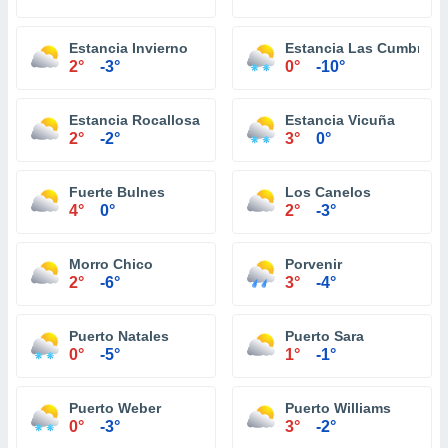
Estancia Invierno
Estancia Las Cumbres
2°
-3°
0°
-10°
Estancia Rocallosa
Estancia Vicuña
2°
-2°
3°
0°
Fuerte Bulnes
Los Canelos
4°
0°
2°
-3°
Morro Chico
Porvenir
2°
-6°
3°
-4°
Puerto Natales
Puerto Sara
0°
-5°
1°
-1°
Puerto Weber
Puerto Williams
0°
-3°
3°
-2°