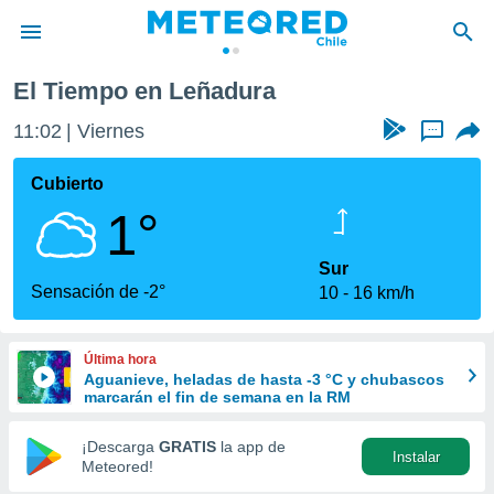
El Tiempo en Leñadura
privacidad
11:02
Viernes
...
o de
eteored.cl)
borado por
Cubierto
es para
1°
ue la
 que se
e calidad.
Sur
eder a este
Sensación de -2°
10
16 km/h
ediante las
opciones:
Última hora
ookies y
Aguanieve, heladas de hasta -3 °C y chubascos
e forma
marcarán el fin de semana en la RM
d digital
¡Descarga
GRATIS
la app de
Instalar
ada, basada
Meteored!
mación