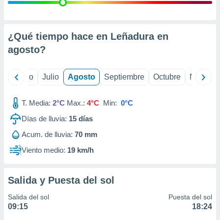
 seleccionar
o.
calización
precisa e
¿Qué tiempo hace en Leñadura en
ión mediante
agosto
?
, publicidad
yo
Junio
Julio
Agosto
Septiembre
Octubre
Noviemb
dos,
 publicidad
,
T. Media:
2°C
Max.:
4°C
Min:
0°C
ón de
Días de lluvia:
15
días
 desarrollo
s.
Acum. de lluvia:
70 mm
tros 1199
Viento medio:
19 km/h
ios
Salida y Puesta del sol
Salida del sol
Puesta del sol
09:15
18:24